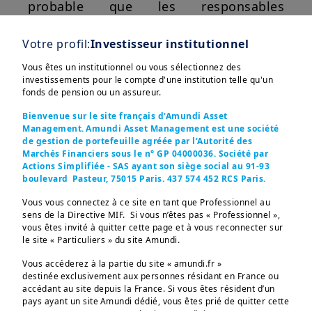
probable que les responsables
politiques réallouent leurs dépenses
d’investissement (qui pèsent sur les
Votre profil:
Investisseur institutionnel
perspectives de croissance) aux
Vous êtes un institutionnel ou vous sélectionnez des
Afficher plus
subventions comme première réponse,
investissements pour le compte d'une institution telle qu'un
fonds de pension ou un assureur.
avant de consentir un dérapage
Bienvenue sur le site français d'Amundi Asset
budgétaire plus important. Sur le plan
Management. Amundi Asset Management est une société
des investissements, il ne faut pas sous-
de gestion de portefeuille agréée par l’Autorité des
Marchés Financiers sous le n° GP 04000036. Société par
estimer l’impact sur les secteurs des
Ces informations sont destinées exclusivement aux 
Actions Simplifiée - SAS ayant son siège social au 91-93
semi-conducteurs et mémoires très
investisseurs “Professionnels” au sens de la Directive 
boulevard Pasteur, 75015 Paris. 437 574 452 RCS Paris.
2004/39/CE du 21 avril 2004 « MIF »  et des articles 314-4 
énergivores d’Asie du Nord-Est, ni les
et suivants du Règlement Général de l’AMF. Elles ne 
Vous vous connectez à ce site en tant que Professionnel au
s’adressent pas au grand public ou aux particuliers non-
répercussions mondiales en cas de
sens de la Directive MIF. Si vous n’êtes pas « Professionnel »,
professionnels au sens de toute règlementation locale, ni 
vous êtes invité à quitter cette page et à vous reconnecter sur
rupture de ces chaînes
aux “US Persons”, telle que cette expression est définie 
le site « Particuliers » du site Amundi.
par la «Regulation S» de la Securities and Exchange 
d’approvisionnement. La région dispose
Commission en vertu du U.S. Securities Act de 1933. 

Vous accéderez à la partie du site « amundi.fr »
encore de réserves énergétiques à court
destinée exclusivement aux personnes résidant en France ou
Les informations non-contractuelles ne constituent en 
terme – plus de trois mois pour le
aucun cas une offre d’achat, une sollicitation de vente ou 
accédant au site depuis la France. Si vous êtes résident d’un
un conseil en investissement dans les OPCVM, fonds et 
pays ayant un site Amundi dédié, vous êtes prié de quitter cette
pétrole dans de nombreux cas, mais
SICAV (les “produits”) d’Amundi ou de l’une de ses 