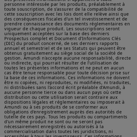
personne intéressée par les produits, préalablement à 
peuvent évoluer dans le temps et être mises à jour par Amundi
toute souscription, de s’assurer de la compatibilité de 
Asset Management, sans préavis et à tout moment.
cette souscription avec les lois dont elle relève ainsi que 
des conséquences fiscales d’un tel investissement et de 
Votre accès à ce site est soumis au respect de la
prendre connaissance des documents réglementaires en 
réglementation française en vigueur et aux «Mentions légales /
vigueur de chaque produit. Les souscriptions seront 
Conditions générales d’accès au site».
uniquement acceptées sur la base des derniers 
Prospectus complet et Document d’Informations Clés 
En choisissant d’accéder à notre site, vous reconnaissez avoir
(DIC) du produit concerné, de ses derniers rapports 
pris connaissance de ces Conditions et les avoir acceptées.
annuel et semestriel et de ses Statuts qui peuvent être 
Lire l'article complet sur
obtenus gratuitement au siège social de la société de 
Nous vous conseillons, dans votre intérêt, de les lire
gestion. Amundi n’accepte aucune responsabilité, directe 
Amundi Research Center
attentivement.
ou indirecte, qui pourrait résulter de l’utilisation de 
toutes les présentes informations et ne peut en aucun 
cas être tenue responsable pour toute décision prise sur 
la base de ces informations. Ces informations ne doivent 
être ni copiées, ni reproduites, ni modifiées, ni traduites, 
ni distribuées sans l’accord écrit préalable d’Amundi, à 
aucune personne tierce ou dans aucun pays où cette 
distribution ou cette utilisation serait contraire aux 
dispositions légales et réglementaires ou imposerait à 
Amundi ou à ses produits de se conformer aux 
obligations d’enregistrement auprès des autorités de 
tutelle de ces pays. Tous les produits ou compartiments 
d’un même produit ne sont ou ne seront pas 
Partagez
nécessairement enregistrés ou autorisés à la 
commercialisation dans toutes les juridictions, ni 
accessibles à tous les investisseurs. Ces informations 