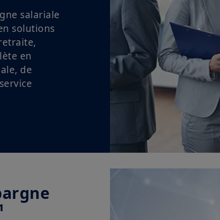
gne salariale
en solutions
etraite,
lète en
ale, de
service
pargne
¹