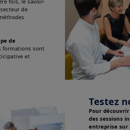
re fois, le savoir-
temps et être mises à jour par Amundi Asset Managemen
moment.
 secteur de
x méthodes
Votre accès à ce site est soumis au respect de la régle
aux «Mentions légales / Conditions générales d’accès a
En choisissant d’accéder à notre site, vous reconnaisse
Conditions et les avoir acceptées. Nous vous conseillons,
ipe de
attentivement.
 formations sont
icipative et
Testez n
Pour découvrir
des sessions in
entreprise sur