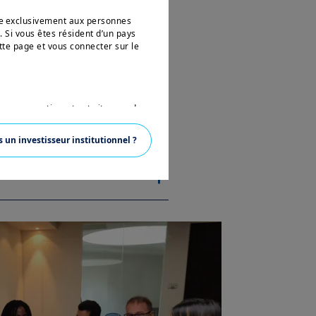
née exclusivement aux personnes
. Si vous êtes résident d’un pays
tte page et vous connecter sur le
 aux ressortissants et citoyens des
ette expression est définie par la
 en vertu de l’U.S. Securities Act
s un investisseur institutionnel ?
ésidant aux Etats-Unis d’Amérique
vertu de la réglementation
 pas autorisé à accéder à ce site et
ons sur Amundi, ses affiliés et
nce. Aucune information contenue
un instrument financier, ni un
anagement ou de ses sociétés
ions sur les produits figurant sur
ent une présentation générale de nos
ustives, peuvent évoluer dans le