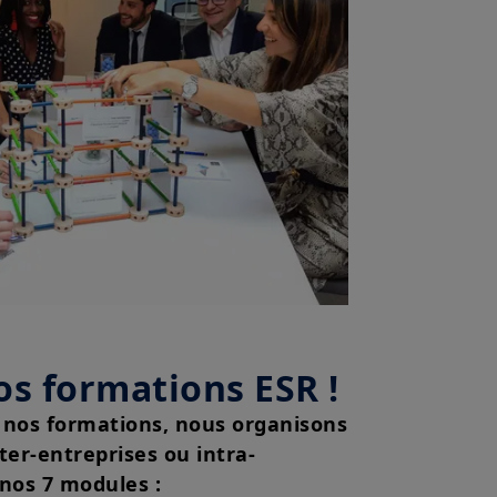
t, sans préavis et à tout
mentation française en vigueur et
u site».
z avoir pris connaissance de ces
 dans votre intérêt, de les lire
os formations ESR !
 nos formations, nous organisons
ter-entreprises ou intra-
 nos 7 modules :