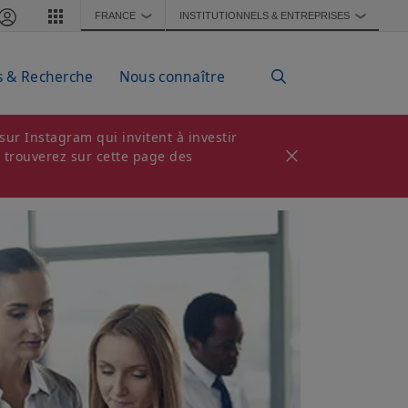
FRANCE
INSTITUTIONNELS & ENTREPRISES
❯
❯
s & Recherche
Nous connaître
ur Instagram qui invitent à investir
s trouverez sur cette page des