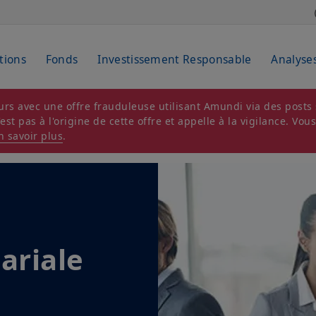
tions
Fonds
Investissement Responsable
Analyse
rs avec une offre frauduleuse utilisant Amundi via des posts s
t pas à l'origine de cette offre et appelle à la vigilance. Vou
n savoir plus
.
ariale