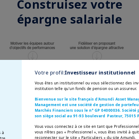
Construisez votre
épargne salariale
Votre profil:
Investisseur institutionnel
Vous êtes un institutionnel ou vous sélectionnez des i
institution telle qu'un fonds de pension ou un assureur.
Bienvenue sur le site français d'Amundi Asset Man
Management est une société de gestion de portefeuil
Marchés Financiers sous le n° GP 04000036. Société p
Concepteur de
son siège social au 91-93 boulevard Pasteur, 75015 P
Vous vous connectez à ce site en tant que Professionnel
solutions sur-mesure
vous n’êtes pas « Professionnel », vous êtes invité à qui
s à
reconnecter sur le site « Particuliers » du site Amundi.
otre