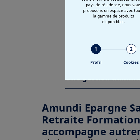
pays de résidence, nous vou
proposons un espace avec tou
la gamme de produits
disponibles.
Une expertise en ing
1
2
Des solutions de ge
Profil
Cookies
Une gestion adminis
Amundi Epargne Sa
Retraite Formation
accompagne autre