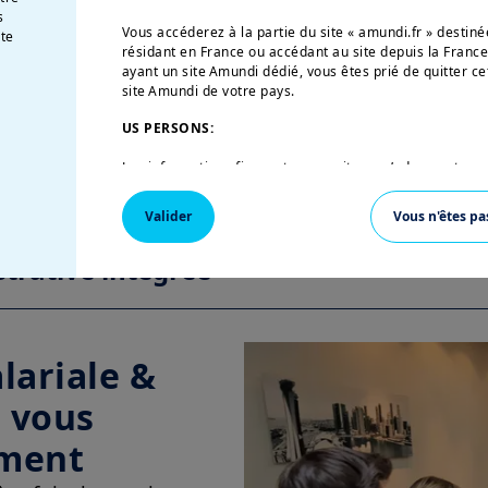
s
Vous accéderez à la partie du site « amundi.fr » desti
te
résidant en France ou accédant au site depuis la France
ayant un site Amundi dédié, vous êtes prié de quitter ce
site Amundi de votre pays.
énierie sociale
US PERSONS:
Les informations figurant sur ce site ne s’adressent pas
stion financière innovantes
Etats-Unis d’Amérique ou aux «U.S. Persons», telle que c
«Regulation S» de la Securities and Exchange Commission
Valider
Vous n'êtes pa
de 1933, qui vise notamment toute personne physique r
et toute entité ou société organisée ou enregistrée en 
trative intégrée
américaine. Si vous êtes une « U.S. Person », vous n’êtes
vous êtes invité à vous connecter sur
w
ww.amundi.us
.
Ce site a uniquement pour objet de fournir des informati
leurs produits autorisés à la commercialisation en Fra
sur ce site ne constitue une offre d’achat ou de vente d’
lariale &
conseil en investissement de la part d’Amundi Asset M
affiliées.
 vous
Amundi Asset Management vous informe que les informat
ment
ce site ne sont données qu’à titre indicatif et constitu
produits et services. Ces informations ne sont pas exha