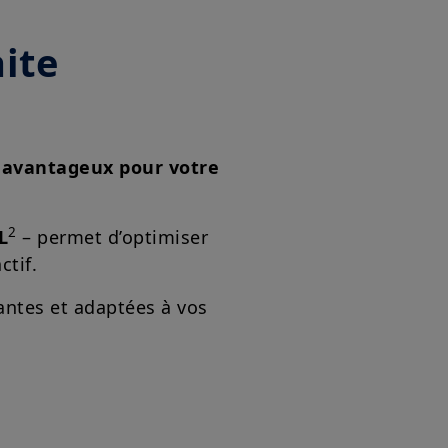
aite
 avantageux pour votre
2
L
– permet d’optimiser
ctif.
antes et adaptées à vos