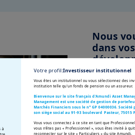
Nous vo
dans vos
dévelop
Croissance or
Votre profil:
Investisseur institutionnel
nouveaux produi
Vous êtes un institutionnel ou vous sélectionnez des i
de production, 
institution telle qu'un fonds de pension ou un assureur.
Bienvenue sur le site français d'Amundi Asset Man
Croissance ext
Management est une société de gestion de portefeuil
Marchés Financiers sous le n° GP 04000036. Société p
sous-traitants, 
son siège social au 91-93 boulevard Pasteur, 75015 P
Vous vous connectez à ce site en tant que Professionnel
Structuration e
vous n’êtes pas « Professionnel », vous êtes invité à qui
s à
transmission d’
reconnecter sur le site « Particuliers » du site Amundi.
otre