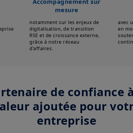
Accompagnement sur
temps et être mises à jour par Amundi Asset Managemen
moment.
mesure
Votre accès à ce site est soumis au respect de la régle
notamment sur les enjeux de
avec u
aux «Mentions légales / Conditions générales d’accès a
eprise
digitalisation, de transition
en moy
En choisissant d’accéder à notre site, vous reconnaisse
RSE et de croissance externe,
souten
Conditions et les avoir acceptées. Nous vous conseillons,
grâce à notre réseau
contin
attentivement.
d’affaires.
rtenaire de confiance à
aleur ajoutée pour vot
entreprise