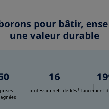
borons pour bâtir, ens
une valeur durable
50
16
19
1
prises
professionnels dédiés
lancement de
1
agnées