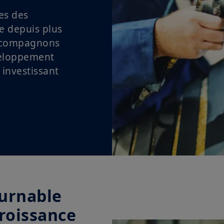
es des
e depuis plus
accompagnons
veloppement
 investissant
ournable
croissance