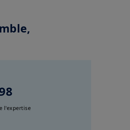
emble,
98
 l'expertise