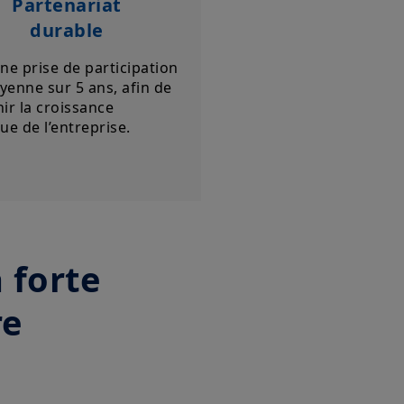
Partenariat
t, sans préavis et à tout
durable
mentation française en vigueur et
ne prise de participation
u site».
enne sur 5 ans, afin de
z avoir pris connaissance de ces
ir la croissance
 dans votre intérêt, de les lire
ue de l’entreprise.
 forte
re