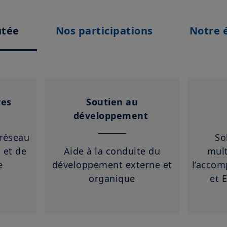
utée
Nos participations
Notre 
res
Soutien au
développement
 réseau
So
 et de
Aide à la conduite du
mult
le
développement externe et
l’acco
organique
et 