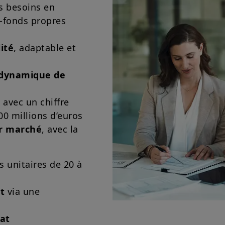
 besoins en
i-fonds propres
ité
, adaptable et
dynamique de
e
avec un chiffre
00 millions d’euros
ur marché
, avec la
 unitaires de 20 à
t
via une
iat