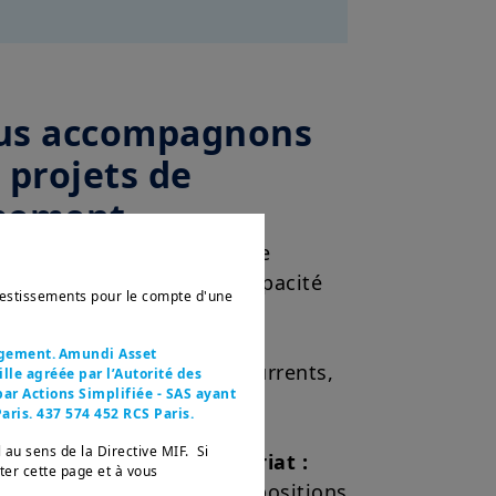
us accompagnons
 projets de
pement
ganique
: développement de
ts, investissements en capacité
nvestissements pour le compte d'une
etc.
agement. Amundi Asset
erne :
acquisition de concurrents,
le agréée par l’Autorité des
ar Actions Simplifiée - SAS ayant
distributeurs, etc.
aris. 437 574 452 RCS Paris.
 au sens de la Directive MIF. Si
t évolution de l’actionnariat :
tter cette page et à vous
entreprise, acquisition de positions