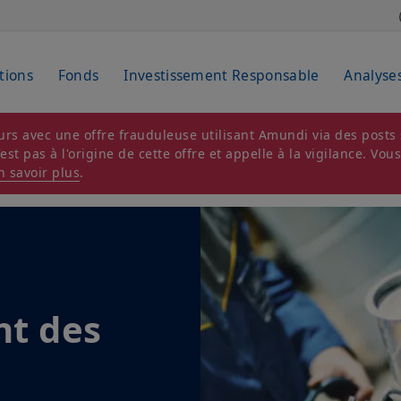
tions
Fonds
Investissement Responsable
Analyse
rs avec une offre frauduleuse utilisant Amundi via des posts s
t pas à l'origine de cette offre et appelle à la vigilance. Vou
n savoir plus
.
t des