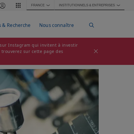
FRANCE
INSTITUTIONNELS & ENTREPRISES
❯
❯
s & Recherche
Nous connaître
ur Instagram qui invitent à investir
s trouverez sur cette page des