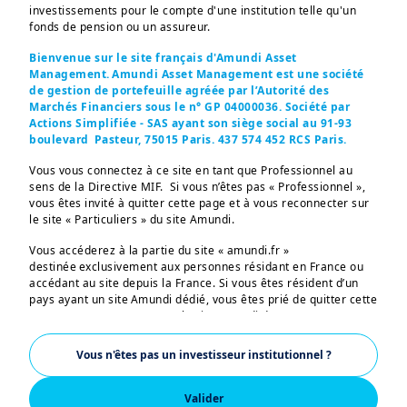
investissements pour le compte d'une institution telle qu'un
thématiques.
fonds de pension ou un assureur.
Explorez
Bienvenue sur le site français d'Amundi Asset
Management. Amundi Asset Management est une société
de gestion de portefeuille agréée par l’Autorité des
Marchés Financiers sous le n° GP 04000036. Société par
Actions Simplifiée - SAS ayant son siège social au 91-93
boulevard Pasteur, 75015 Paris. 437 574 452 RCS Paris.
Vous vous connectez à ce site en tant que Professionnel au
sens de la Directive MIF. Si vous n’êtes pas « Professionnel »,
vous êtes invité à quitter cette page et à vous reconnecter sur
le site « Particuliers » du site Amundi.
Vous accéderez à la partie du site « amundi.fr »
destinée exclusivement aux personnes résidant en France ou
accédant au site depuis la France. Si vous êtes résident d’un
pays ayant un site Amundi dédié, vous êtes prié de quitter cette
page et vous connecter sur le site Amundi de votre pays.
US PERSONS:
Vous n'êtes pas un investisseur institutionnel ?
Les informations figurant sur ce site ne s’adressent pas aux
Un partenaire de
ressortissants et citoyens des Etats-Unis d’Amérique ou aux
Valider