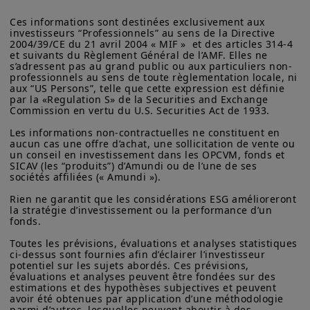
Ces informations sont destinées exclusivement aux 
investisseurs “Professionnels” au sens de la Directive 
2004/39/CE du 21 avril 2004 « MIF »  et des articles 314-4 
et suivants du Règlement Général de l’AMF. Elles ne 
s’adressent pas au grand public ou aux particuliers non-
professionnels au sens de toute règlementation locale, ni 
aux “US Persons”, telle que cette expression est définie 
par la «Regulation S» de la Securities and Exchange 
Commission en vertu du U.S. Securities Act de 1933. 

Les informations non-contractuelles ne constituent en 
aucun cas une offre d’achat, une sollicitation de vente ou 
un conseil en investissement dans les OPCVM, fonds et 
SICAV (les “produits”) d’Amundi ou de l’une de ses 
sociétés affiliées (« Amundi »).

Rien ne garantit que les considérations ESG amélioreront 
la stratégie d’investissement ou la performance d’un 
fonds.

Toutes les prévisions, évaluations et analyses statistiques 
ci-dessus sont fournies afin d’éclairer l’investisseur 
potentiel sur les sujets abordés. Ces prévisions, 
évaluations et analyses peuvent être fondées sur des 
estimations et des hypothèses subjectives et peuvent 
avoir été obtenues par application d’une méthodologie 
parmi d’autres, lesquelles peuvent aboutir à des 