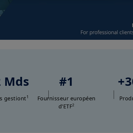
Video
2 Mds
#1
+3
1
s gestiont
Fournisseur européen
Prod
2
d'ETF