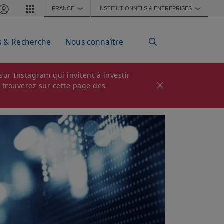
FRANCE
INSTITUTIONNELS & ENTREPRISES
❯
❯
s & Recherche
Nous connaître
ur Instagram qui invitent à investir
s trouverez sur cette page des