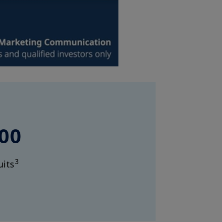
00
3
uits