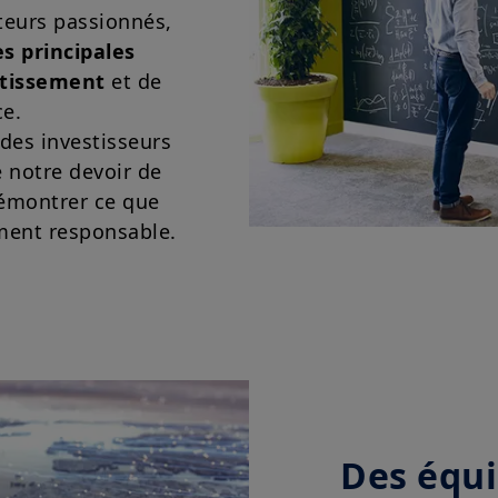
teurs passionnés,
es principales
stissement
et de
ce.
 des investisseurs
de notre devoir de
démontrer ce que
sement responsable.
Des équi