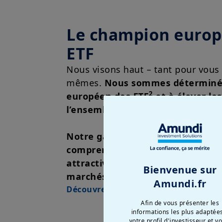
Le champion europ
ETF
Nous visons haut – tant pour vous
mêmes.
Nous sommes déterminés 
2
européen des ETF
et à élever le
l’ensemble de notre secteur
.
Notre gamme complète et rentab
comprend certaines des stratégie
attractives en matière d’ESG, de
Bienvenue sur
marchés émergents et obligatai
Amundi.fr
Découvrez notre gamme d'ETF
Afin de vous présenter les
informations les plus adaptée
votre profil d'investisseur et v