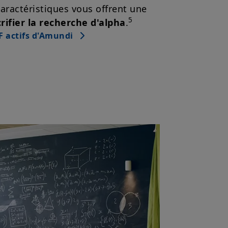
t, sans préavis et à tout
aractéristiques vous offrent une
5
crifier la recherche d'alpha
.
mentation française en vigueur et
F actifs d'Amundi
u site».
z avoir pris connaissance de ces
 dans votre intérêt, de les lire