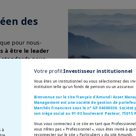
éen des
 que pour nous-
à être le leader
s standards pour
Votre profil:
Investisseur institutionnel
Vous êtes un institutionnel ou vous sélectionnez des i
le d'ETF
institution telle qu'un fonds de pension ou un assureur.
s parmi les plus
Bienvenue sur le site français d'Amundi Asset Man
 thématiques, de
Management est une société de gestion de portefeuil
res.
Marchés Financiers sous le n° GP 04000036. Société p
son siège social au 91-93 boulevard Pasteur, 75015 P
Vous vous connectez à ce site en tant que Professionnel
vous n’êtes pas « Professionnel », vous êtes invité à qui
s à
reconnecter sur le site « Particuliers » du site Amundi.
otre