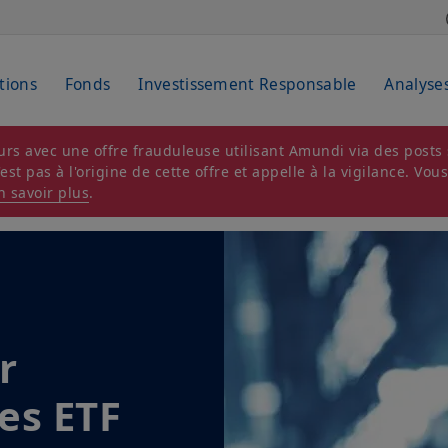
tions
Fonds
Investissement Responsable
Analyse
rs avec une offre frauduleuse utilisant Amundi via des posts s
t pas à l'origine de cette offre et appelle à la vigilance. Vou
n savoir plus
.
r
es ETF