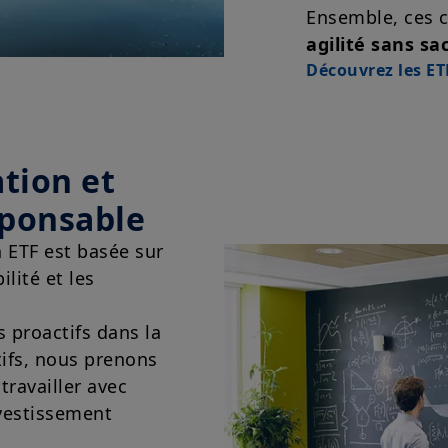
temps et être mises à jour par Amundi Asset Managemen
Ensemble, ces c
moment.
agilité sans sa
Votre accès à ce site est soumis au respect de la régle
Découvrez les ET
aux «Mentions légales / Conditions générales d’accès a
En choisissant d’accéder à notre site, vous reconnaisse
Conditions et les avoir acceptées. Nous vous conseillons,
attentivement.
tion et
sponsable
n ETF est basée sur
ilité et les
 proactifs dans la
ifs, nous prenons
travailler avec
nvestissement