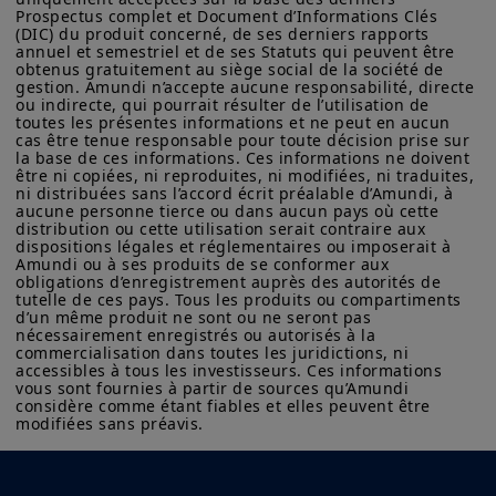
Prospectus complet et Document d’Informations Clés 
poursuivre leurs objectifs financiers
(DIC) du produit concerné, de ses derniers rapports 
annuel et semestriel et de ses Statuts qui peuvent être 
à long terme.
obtenus gratuitement au siège social de la société de 
gestion. Amundi n’accepte aucune responsabilité, directe 
ou indirecte, qui pourrait résulter de l’utilisation de 
toutes les présentes informations et ne peut en aucun 
cas être tenue responsable pour toute décision prise sur 
la base de ces informations. Ces informations ne doivent 
En savoir plus
être ni copiées, ni reproduites, ni modifiées, ni traduites, 
ni distribuées sans l’accord écrit préalable d’Amundi, à 
aucune personne tierce ou dans aucun pays où cette 
distribution ou cette utilisation serait contraire aux 
dispositions légales et réglementaires ou imposerait à 
Amundi ou à ses produits de se conformer aux 
Lire l'article pour voir comment les
obligations d’enregistrement auprès des autorités de 
marchés privés renforcent la
tutelle de ces pays. Tous les produits ou compartiments 
résilience des portefeuilles
d’un même produit ne sont ou ne seront pas 
nécessairement enregistrés ou autorisés à la 
commercialisation dans toutes les juridictions, ni 
accessibles à tous les investisseurs. Ces informations 
vous sont fournies à partir de sources qu’Amundi 
considère comme étant fiables et elles peuvent être 
Découvrez notre
modifiées sans préavis.
expertise en actifs