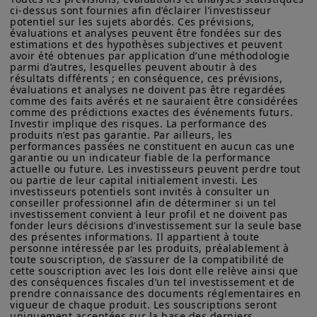
sur Amundi, ses affiliés et leurs produits autorisés à la
ci-dessus sont fournies afin d’éclairer l’investisseur 
reconnus comme
une composante
commercialisation en France. Aucune information contenue sur
potentiel sur les sujets abordés. Ces prévisions, 
ce site ne constitue une offre d’achat ou de vente d’un
évaluations et analyses peuvent être fondées sur des 
essentielle d'une stratégie
instrument financier, ni un conseil en investissement de la part
estimations et des hypothèses subjectives et peuvent 
d'investissement globale,
qui
avoir été obtenues par application d’une méthodologie 
d’Amundi Asset Management ou de ses sociétés affiliées.
parmi d’autres, lesquelles peuvent aboutir à des 
complètent les actions cotées en
résultats différents ; en conséquence, ces prévisions, 
Amundi Asset Management vous informe que les informations
évaluations et analyses ne doivent pas être regardées 
bourse et les obligations afin d’en
sur les produits figurant sur ce site ne sont données qu’à titre
comme des faits avérés et ne sauraient être considérées 
indicatif et constituent une présentation générale de nos
améliorer les résultats à long terme.
comme des prédictions exactes des événements futurs. 
produits et services. Ces informations ne sont pas exhaustives,
Investir implique des risques. La performance des 
peuvent évoluer dans le temps et être mises à jour par Amundi
produits n’est pas garantie. Par ailleurs, les 
Asset Management, sans préavis et à tout moment.
performances passées ne constituent en aucun cas une 
garantie ou un indicateur fiable de la performance 
En incluant pleinement le private
Votre accès à ce site est soumis au respect de la
actuelle ou future. Les investisseurs peuvent perdre tout 
equity, la dette privée ou encore
ou partie de leur capital initialement investi. Les 
réglementation française en vigueur et aux «Mentions légales /
investisseurs potentiels sont invités à consulter un 
Conditions générales d’accès au site».
l’infrastructure dans leurs allocations
conseiller professionnel afin de déterminer si un tel 
investissement convient à leur profil et ne doivent pas 
stratégiques d’actifs,
les
En choisissant d’accéder à notre site, vous reconnaissez avoir
fonder leurs décisions d’investissement sur la seule base 
pris connaissance de ces Conditions et les avoir acceptées.
investisseurs constituent des
des présentes informations. Il appartient à toute 
Nous vous conseillons, dans votre intérêt, de les lire
personne intéressée par les produits, préalablement à 
portefeuilles plus solides, mieux
attentivement.
toute souscription, de s’assurer de la compatibilité de 
cette souscription avec les lois dont elle relève ainsi que 
équipés pour faire face à
des conséquences fiscales d’un tel investissement et de 
prendre connaissance des documents réglementaires en 
l'incertitude et à la volatilité
vigueur de chaque produit. Les souscriptions seront 
croissante
des marchés et
uniquement acceptées sur la base des derniers 