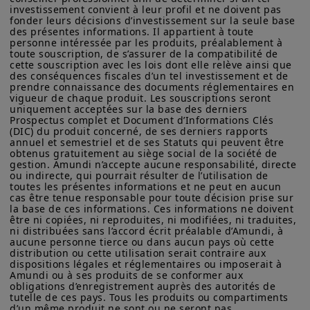
provisions sur prêts, conformément aux
indicatif et constituent une présentation générale de nos
investissement convient à leur profil et ne doivent pas 
produits et services. Ces informations ne sont pas exhaustives,
nouvelles normes comptables IFRS 9,
fonder leurs décisions d’investissement sur la seule base 
peuvent évoluer dans le temps et être mises à jour par Amundi
des présentes informations. Il appartient à toute 
pour certaines institutions
Asset Management, sans préavis et à tout moment.
personne intéressée par les produits, préalablement à 
toute souscription, de s’assurer de la compatibilité de 
(principalement les banques asiatiques
Votre accès à ce site est soumis au respect de la
cette souscription avec les lois dont elle relève ainsi que 
du Royaume-Uni qui sont exposées à la
des conséquences fiscales d’un tel investissement et de 
réglementation française en vigueur et aux «Mentions légales /
prendre connaissance des documents réglementaires en 
Conditions générales d’accès au site».
région du Moyen-Orient).
Les
vigueur de chaque produit. Les souscriptions seront 
uniquement acceptées sur la base des derniers 
entreprises chimiques pourraient
En choisissant d’accéder à notre site, vous reconnaissez avoir
Prospectus complet et Document d’Informations Clés 
pris connaissance de ces Conditions et les avoir acceptées.
(DIC) du produit concerné, de ses derniers rapports 
bénéficier de perturbations de l’offre
Nous vous conseillons, dans votre intérêt, de les lire
annuel et semestriel et de ses Statuts qui peuvent être 
et les compagnies aériennes sont
attentivement.
obtenus gratuitement au siège social de la société de 
gestion. Amundi n’accepte aucune responsabilité, directe 
protégées à court terme par des
ou indirecte, qui pourrait résulter de l’utilisation de 
toutes les présentes informations et ne peut en aucun 
programmes de couverture du
cas être tenue responsable pour toute décision prise sur 
carburant, bien qu’elles soient
la base de ces informations. Ces informations ne doivent 
être ni copiées, ni reproduites, ni modifiées, ni traduites, 
confrontées à des pénuries de kérosène
ni distribuées sans l’accord écrit préalable d’Amundi, à 
aucune personne tierce ou dans aucun pays où cette 
si la situation persiste. Les efforts
distribution ou cette utilisation serait contraire aux 
déployés par les décideurs politiques
dispositions légales et réglementaires ou imposerait à 
Amundi ou à ses produits de se conformer aux 
pour garantir l'approvisionnement
obligations d’enregistrement auprès des autorités de 
tutelle de ces pays. Tous les produits ou compartiments 
énergétique de l'Europe au cours des
d’un même produit ne sont ou ne seront pas 