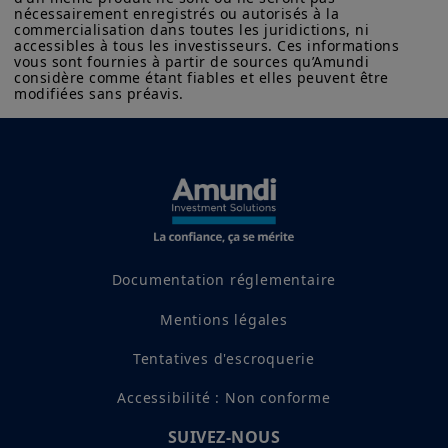
prochaines années devraient également
nécessairement enregistrés ou autorisés à la 
commercialisation dans toutes les juridictions, ni 
s'intensifier, ce qui devrait soutenir le
accessibles à tous les investisseurs. Ces informations 
vous sont fournies à partir de sources qu’Amundi 
secteur des énergies renouvelables ainsi
considère comme étant fiables et elles peuvent être 
que les entreprises impliquées dans le
modifiées sans préavis.
développement des réseaux électriques.
En savoir plus
Documentation réglementaire
Mentions légales
Tentatives d'escroquerie
Accessibilité : Non conforme
SUIVEZ-NOUS