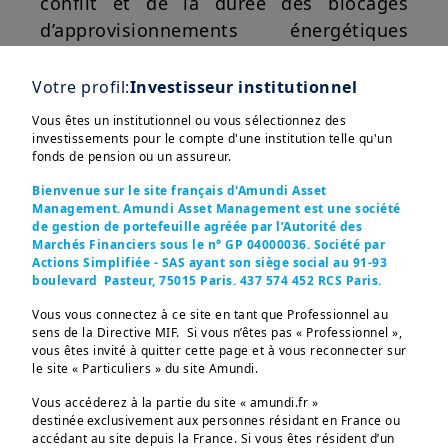
conflit et de la durée des blocages
d’approvisionnements énergétiques
dans le détroit d’Ormuz.
Votre profil:
Investisseur institutionnel
Nous constatons que, d'une manière
Vous êtes un institutionnel ou vous sélectionnez des
générale,
les périodes de hausse de
investissements pour le compte d'une institution telle qu'un
l'inflation sont généralement
Afficher plus
fonds de pension ou un assureur.
favorables aux bénéfices nominaux,
Bienvenue sur le site français d'Amundi Asset
tandis que les paires de devises plus
Management. Amundi Asset Management est une société
de gestion de portefeuille agréée par l’Autorité des
fortes à la fin du premier trimestre
Marchés Financiers sous le n° GP 04000036. Société par
(par rapport au moment où les
Actions Simplifiée - SAS ayant son siège social au 91-93
boulevard Pasteur, 75015 Paris. 437 574 452 RCS Paris.
Ces informations sont destinées exclusivement aux 
prévisions ont été publiées en février),
investisseurs “Professionnels” au sens de la Directive 
telles que l'USD/EUR, devraient
Vous vous connectez à ce site en tant que Professionnel au
2004/39/CE du 21 avril 2004 « MIF »  et des articles 314-4 
sens de la Directive MIF. Si vous n’êtes pas « Professionnel »,
et suivants du Règlement Général de l’AMF. Elles ne 
également constituer un léger facteur
s’adressent pas au grand public ou aux particuliers non-
vous êtes invité à quitter cette page et à vous reconnecter sur
professionnels au sens de toute règlementation locale, ni 
favorable pour certains secteurs
(par
le site « Particuliers » du site Amundi.
aux “US Persons”, telle que cette expression est définie 
exemple, les sociétés pharmaceutiques
par la «Regulation S» de la Securities and Exchange 
Vous accéderez à la partie du site « amundi.fr »
Commission en vertu du U.S. Securities Act de 1933. 

destinée exclusivement aux personnes résidant en France ou
réalisent plus de 50 % de leur chiffre
accédant au site depuis la France. Si vous êtes résident d’un
Les informations non-contractuelles ne constituent en 