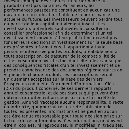
prix de l'énergie) ont mis un frein à la
Investir implique des risques. La performance des 
produits n’est pas garantie. Par ailleurs, les 
baisse de l'inflation, ce qui signifie que
Amundi Asset Management vous informe que les informations
performances passées ne constituent en aucun cas une 
sur les produits figurant sur ce site ne sont données qu’à titre
garantie ou un indicateur fiable de la performance 
le Royaume-Uni pourrait être confronté
indicatif et constituent une présentation générale de nos
actuelle ou future. Les investisseurs peuvent perdre tout 
à des taux directeurs plus élevés
produits et services. Ces informations ne sont pas exhaustives,
ou partie de leur capital initialement investi. Les 
investisseurs potentiels sont invités à consulter un 
peuvent évoluer dans le temps et être mises à jour par Amundi
pendant une période plus longue
conseiller professionnel afin de déterminer si un tel 
Asset Management, sans préavis et à tout moment.
investissement convient à leur profil et ne doivent pas 
comparé à d'autres économies avancées.
fonder leurs décisions d’investissement sur la seule base 
Votre accès à ce site est soumis au respect de la
Sur une note positive, le gouvernement
des présentes informations. Il appartient à toute 
réglementation française en vigueur et aux «Mentions légales /
personne intéressée par les produits, préalablement à 
Conditions générales d’accès au site».
affiche clairement son intention
toute souscription, de s’assurer de la compatibilité de 
cette souscription avec les lois dont elle relève ainsi que 
d'améliorer ses finances et le déficit
En choisissant d’accéder à notre site, vous reconnaissez avoir
des conséquences fiscales d’un tel investissement et de 
pris connaissance de ces Conditions et les avoir acceptées.
prendre connaissance des documents réglementaires en 
budgétaire devrait également diminuer.
Nous vous conseillons, dans votre intérêt, de les lire
vigueur de chaque produit. Les souscriptions seront 
Les investisseurs se concentreront
uniquement acceptées sur la base des derniers 
attentivement.
Prospectus complet et Document d’Informations Clés 
principalement sur le budget de
(DIC) du produit concerné, de ses derniers rapports 
annuel et semestriel et de ses Statuts qui peuvent être 
novembre et les mesures prises par la
obtenus gratuitement au siège social de la société de 
Banque d'Angleterre.
gestion. Amundi n’accepte aucune responsabilité, directe 
ou indirecte, qui pourrait résulter de l’utilisation de 
toutes les présentes informations et ne peut en aucun 
cas être tenue responsable pour toute décision prise sur 
la base de ces informations. Ces informations ne doivent 
être ni copiées, ni reproduites, ni modifiées, ni traduites, 