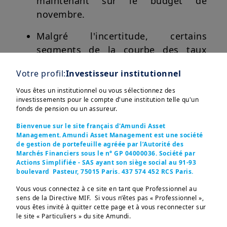
maintenant sur le budget de
novembre.
Malgré l'incertitude, certains
segments de la courbe des taux
britannique peuvent offrir des
Votre profil:
Investisseur institutionnel
valorisations attractives par rapport
à d'autres marchés développés, en
Vous êtes un institutionnel ou vous sélectionnez des
investissements pour le compte d'une institution telle qu'un
particulier les échéances à court
fonds de pension ou un assureur.
terme.
Bienvenue sur le site français d'Amundi Asset
Management. Amundi Asset Management est une société
Afficher plus
de gestion de portefeuille agréée par l’Autorité des
Dans cette édition
Marchés Financiers sous le n° GP 04000036. Société par
Actions Simplifiée - SAS ayant son siège social au 91-93
boulevard Pasteur, 75015 Paris. 437 574 452 RCS Paris.
Les rendements des obligations d'État à
Vous vous connectez à ce site en tant que Professionnel au
long terme sur les marchés développés
sens de la Directive MIF. Si vous n’êtes pas « Professionnel »,
Ces informations sont destinées exclusivement aux 
vous êtes invité à quitter cette page et à vous reconnecter sur
ont augmenté cette année. Au Royaume-
investisseurs “Professionnels” au sens de la Directive 
le site « Particuliers » du site Amundi.
2004/39/CE du 21 avril 2004 « MIF »  et des articles 314-4 
Uni, les rendements des gilts à 30 ans