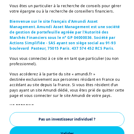
Vous êtes un particulier à la recherche de conseils pour gérer
votre épargne ou à la recherche de conseillers financiers.
Bienvenue sur le site français d'Amundi Asset
Management. Amundi Asset Management est une société
de gestion de portefeuille agréée par l’Autorité des
Le rapprochement de deux de nos filiales
Marchés Financiers sous le n° GP 04000036. Société par
CPRAM et BFT Investment Managers
Actions Simplifiée - SAS ayant son siège social au 91-93
boulevard Pasteur, 75015 Paris. 437 574 452 RCS Paris.
annoncé en mai 2025 est désormais effectif.
Le nouvel ensemble, qui conserve le nom
Vous vous connectez à ce site en tant que particulier (ou non
professionnel).
CPRAM, est dirigé par Alice de Bazin,
entourée de Gilles Guez et d’Arnaud Faller.
Vous accéderez à la partie du site « amundi.fr »
destinée exclusivement aux personnes résidant en France ou
e
Notre filiale se positionne au 10
rang des
accédant au site depuis la France. Si vous êtes résident d’un
sociétés de gestion d’actifs françaises avec
pays ayant un site Amundi dédié, vous êtes prié de quitter cette
page et vous connecter sur le site Amundi de votre pays.
près de 100 milliards d’euros d’encours sous
gestion* notamment en gestion thématique,
US PERSONS:
quantitative, obligataire et monétaire. La
Les informations figurant sur ce site ne s’adressent pas aux
Pas un investisseur individuel ?
nouvelle entité conjugue les forces
ressortissants et citoyens des Etats-Unis d’Amérique ou aux
«U.S. Persons», telle que cette expression est définie par la
historiques des deux maisons et de leurs
«Regulation S» de la Securities and Exchange Commission en
Valider