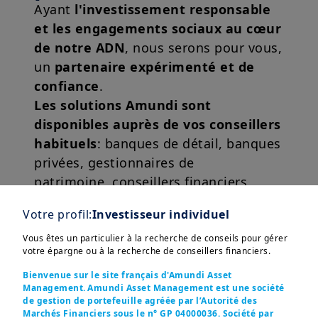
Ayant
l'investissement responsable
et les engagements sociaux au cœur
de notre ADN
, nous serons pour vous,
un
partenaire expérimenté et de
confiance
.
Les solutions Amundi sont
disponibles auprès de vos conseillers
habituels
: banques de détail, banques
privées, gestionnaires de
patrimoine, conseillers financiers
indépendants, assureurs, banques en
Votre profil:
Investisseur individuel
ligne et plateformes numériques.
Vous êtes un particulier à la recherche de conseils pour gérer
votre épargne ou à la recherche de conseillers financiers.
Bienvenue sur le site français d'Amundi Asset
Management. Amundi Asset Management est une société
de gestion de portefeuille agréée par l’Autorité des
Marchés Financiers sous le n° GP 04000036. Société par