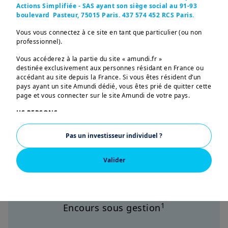
Actions Simplifiée - SAS ayant son siège social au 91-93
boulevard Pasteur, 75015 Paris. 437 574 452 RCS Paris.
Vous vous connectez à ce site en tant que particulier (ou non
professionnel).
Vous accéderez à la partie du site « amundi.fr »
destinée exclusivement aux personnes résidant en France ou
accédant au site depuis la France. Si vous êtes résident d’un
pays ayant un site Amundi dédié, vous êtes prié de quitter cette
page et vous connecter sur le site Amundi de votre pays.
US PERSONS:
Les informations figurant sur ce site ne s’adressent pas aux
Pas un investisseur individuel ?
ressortissants et citoyens des Etats-Unis d’Amérique ou aux
«U.S. Persons», telle que cette expression est définie par la
«Regulation S» de la Securities and Exchange Commission en
Valider
vertu de l’U.S. Securities Act de 1933, qui vise notamment toute
€2.156Md
personne physique résidant aux Etats-Unis d’Amérique et toute
entité ou société organisée ou enregistrée en vertu de la
réglementation américaine. Si vous êtes une « U.S. Person »,
vous n’êtes pas autorisé à accéder à ce site et vous êtes invité
1
Encours sous gestion
à vous connecter sur
w
ww.amundi.us
.