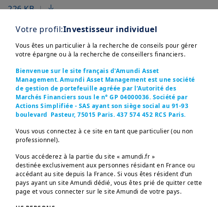
226 KB
|
Votre profil:
Investisseur individuel
Vous êtes un particulier à la recherche de conseils pour gérer
2026-07-13
votre épargne ou à la recherche de conseillers financiers.
Modification de la politique d’exclusion en
Bienvenue sur le site français d'Amundi Asset
matière de durabilité
Management. Amundi Asset Management est une société
de gestion de portefeuille agréée par l’Autorité des
Marchés Financiers sous le n° GP 04000036. Société par
101 KB
|
Actions Simplifiée - SAS ayant son siège social au 91-93
boulevard Pasteur, 75015 Paris. 437 574 452 RCS Paris.
Vous vous connectez à ce site en tant que particulier (ou non
professionnel).
2026-06-29
Vous accéderez à la partie du site « amundi.fr »
FONDS AV ECHUS FIA – BETA
destinée exclusivement aux personnes résidant en France ou
accédant au site depuis la France. Si vous êtes résident d’un
pays ayant un site Amundi dédié, vous êtes prié de quitter cette
146 KB
|
page et vous connecter sur le site Amundi de votre pays.
US PERSONS: