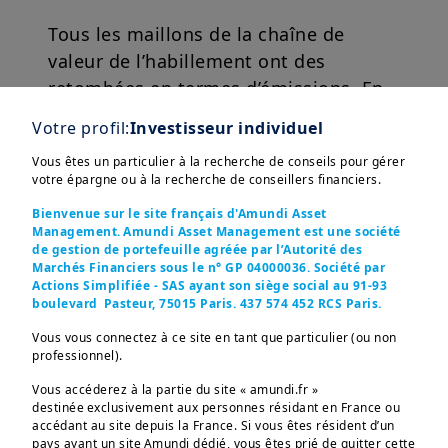
Tous les maillons de la chaîne de
valeur de l’habillement ont des
retombées en termes d’émissions. En
2024, les émissions de gaz à effet de
Votre profil:
Investisseur individuel
serre dues à la production textile ont
Vous êtes un particulier à la recherche de conseils pour gérer
totalisé 4 milliards de tonnes
votre épargne ou à la recherche de conseillers financiers.
d’équivalent CO2, soit plus que les vols
Bienvenue sur le site français d'Amundi Asset
internationaux et le transport
Management. Amundi Asset Management est une société
4
maritime réunis !
de gestion de portefeuille agréée par l’Autorité des
Marchés Financiers sous le n° GP 04000036. Société par
Actions Simplifiée - SAS ayant son siège social au 91-93
boulevard Pasteur, 75015 Paris. 437 574 452 RCS Paris.
Vous vous connectez à ce site en tant que particulier (ou non
professionnel).
Vous accéderez à la partie du site « amundi.fr »
destinée exclusivement aux personnes résidant en France ou
accédant au site depuis la France. Si vous êtes résident d’un
pays ayant un site Amundi dédié, vous êtes prié de quitter cette