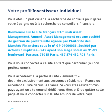
Ce fonds multi-asset
international, principalement
Votre profil:
Investisseur individuel
investi en actions, cherche à
Vous êtes un particulier à la recherche de conseils pour gérer
tirer parti des enjeux
votre épargne ou à la recherche de conseillers financiers.
environnementaux et de la
transition climatique à long
Bienvenue sur le site français d'Amundi Asset
Management. Amundi Asset Management est une société
terme.
de gestion de portefeuille agréée par l’Autorité des
Marchés Financiers sous le n° GP 04000036. Société par
Actions Simplifiée - SAS ayant son siège social au 91-93
boulevard Pasteur, 75015 Paris. 437 574 452 RCS Paris.
Vous vous connectez à ce site en tant que particulier (ou non
professionnel).
Vous accéderez à la partie du site « amundi.fr »
destinée exclusivement aux personnes résidant en France ou
accédant au site depuis la France. Si vous êtes résident d’un
pays ayant un site Amundi dédié, vous êtes prié de quitter cette
page et vous connecter sur le site Amundi de votre pays.
US PERSONS:
Les informations figurant sur ce site ne s’adressent pas aux