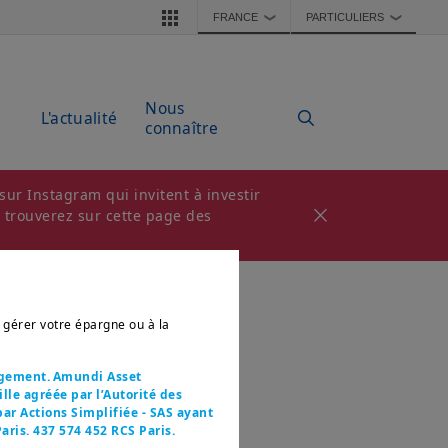
FRANCE
PARTICULIERS
❯
❯
Nous
L'actualité
connaître
ur Instagram qui invitent à investir
s trouverez sur cette page des
r gérer votre épargne ou à la
agement. Amundi Asset
le agréée par l’Autorité des
ar Actions Simplifiée - SAS ayant
aris. 437 574 452 RCS Paris.