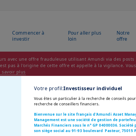
Commencer à
Pour aller plus
Notre
investir
loin
offre
rs avec une offre frauduleuse utilisant Amundi via des posts s
t pas à l'origine de cette offre et appelle à la vigilance. Vou
 savoir plus
Votre profil:
Investisseur individuel
Vous êtes un particulier à la recherche de conseils pou
recherche de conseillers financiers.
Bienvenue sur le site français d'Amundi Asset Man
Management est une société de gestion de portefeuil
Marchés Financiers sous le n° GP 04000036. Société p
son siège social au 91-93 boulevard Pasteur, 75015 P