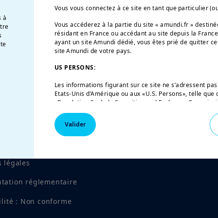
Vous vous connectez à ce site en tant que particulier (o
s à
Vous accéderez à la partie du site « amundi.fr » desti
otre
résidant en France ou accédant au site depuis la France
s
ayant un site Amundi dédié, vous êtes prié de quitter ce
te
site Amundi de votre pays.
US PERSONS:
Les informations figurant sur ce site ne s’adressent pas
Etats-Unis d’Amérique ou aux «U.S. Persons», telle que c
«Regulation S» de la Securities and Exchange Commission
de 1933, qui vise notamment toute personne physique r
et toute entité ou société organisée ou enregistrée en 
Valider
américaine. Si vous êtes une « U.S. Person », vous n’êtes
vous êtes invité à vous connecter sur
w
ww.amundi.us
.
es d'escroquerie
Ce site a uniquement pour objet de fournir des informati
 légales
leurs produits autorisés à la commercialisation en Fra
sur ce site ne constitue une offre d’achat ou de vente d’
conseil en investissement de la part d’Amundi Asset M
tation réglementaire
affiliées.
ilité : Non conforme
Amundi Asset Management vous informe que les informat
ce site ne sont données qu’à titre indicatif et constitu