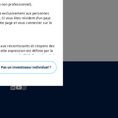
u non professionnel).
née exclusivement aux personnes
. Si vous êtes résident d’un pays
tte page et vous connecter sur le
 aux ressortissants et citoyens des
ette expression est définie par la
 en vertu de l’U.S. Securities Act
ésidant aux Etats-Unis d’Amérique
vertu de la réglementation
Pas un investisseur individuel ?
 pas autorisé à accéder à ce site et
SUIVEZ-NOUS
ons sur Amundi, ses affiliés et
nce. Aucune information contenue
un instrument financier, ni un
anagement ou de ses sociétés
ions sur les produits figurant sur
ent une présentation générale de nos