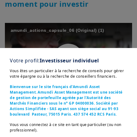
moment pour investir
amundi_actions_capsule_06 (Original) (1)
Votre profil:
Investisseur individuel
Play
Vous êtes un particulier à la recherche de conseils pour gérer
votre épargne ou à la recherche de conseillers financiers.
Bienvenue sur le site français d'Amundi Asset
Management. Amundi Asset Management est une société
de gestion de portefeuille agréée par l’Autorité des
Video
Marchés Financiers sous le n° GP 04000036. Société par
Actions Simplifiée - SAS ayant son siège social au 91-93
boulevard Pasteur, 75015 Paris. 437 574 452 RCS Paris.
Vous vous connectez à ce site en tant que particulier (ou non
La retraite
professionnel).