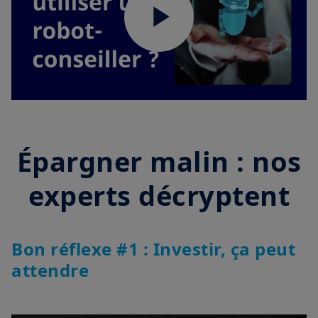
Play
Video
Épargner malin : nos
experts décryptent
Bon réflexe #1 : Investir, ça peut
attendre