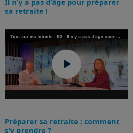
Il n’y a pas d’âge pour préparer
Amundi Asset Management vous informe que les informations
sa retraite !
sur les produits figurant sur ce site ne sont données qu’à titre
indicatif et constituent une présentation générale de nos
produits et services. Ces informations ne sont pas exhaustives,
peuvent évoluer dans le temps et être mises à jour par Amundi
Asset Management, sans préavis et à tout moment.
Tout sur ma retraite - E2 - Il n'y a pas d'âge pour préparer sa retraite !
Votre accès à ce site est soumis au respect de la
réglementation française en vigueur et aux «Mentions légales /
Conditions générales d’accès au site».
En choisissant d’accéder à notre site, vous reconnaissez avoir
pris connaissance de ces Conditions et les avoir acceptées.
Play
Nous vous conseillons, dans votre intérêt, de les lire
attentivement.
Video
Préparer sa retraite : comment
s’y prendre ?