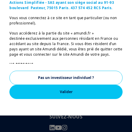
Actions Simplifiée - SAS ayant son siège social au 91-93
boulevard Pasteur, 75015 Paris. 437 574 452 RCS Paris.
Vous vous connectez à ce site en tant que particulier (ou non
professionnel).
Vous accéderez à la partie du site « amundi.fr »
destinée exclusivement aux personnes résidant en France ou
accédant au site depuis la France. Si vous êtes résident d’un
pays ayant un site Amundi dédié, vous êtes prié de quitter cette
page et vous connecter sur le site Amundi de votre pays.
US PERSONS:
Tentatives d'escroquerie
Les informations figurant sur ce site ne s’adressent pas aux
Pas un investisseur individuel ?
ressortissants et citoyens des Etats-Unis d’Amérique ou aux
Mentions légales
«U.S. Persons», telle que cette expression est définie par la
«Regulation S» de la Securities and Exchange Commission en
Valider
Documentation réglementaire
vertu de l’U.S. Securities Act de 1933, qui vise notamment toute
personne physique résidant aux Etats-Unis d’Amérique et toute
Accessibilité : Non conforme
entité ou société organisée ou enregistrée en vertu de la
réglementation américaine. Si vous êtes une « U.S. Person »,
SUIVEZ-NOUS
vous n’êtes pas autorisé à accéder à ce site et vous êtes invité
à vous connecter sur
w
ww.amundi.us
.