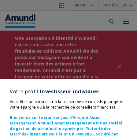
Aller au contenu principal
FRANCE
PARTICULIERS
❯
❯
Togg
Fiscalité
Une usurpation d'identité d'Amundi
est en cours avec une offre
frauduleuse utilisant Amundi via des
posts sur Instagram qui invitent à
investir dans des actions à fort
6/12/2024
rendement. Amundi n'est pas à
Croissance Mondiale en
l'origine de cette offre et appelle à la
2025 : Enjeux et
vigilance. Vous trouverez sur cette
Divergences Économiq...
page des recommandations afin
Votre profil:
Investisseur individuel
d'éviter les fraudes:
En savoir plus
Vous êtes un particulier à la recherche de conseils pour gérer
votre épargne ou à la recherche de conseillers financiers.
Bienvenue sur le site français d'Amundi Asset
Management. Amundi Asset Management est une société
de gestion de portefeuille agréée par l’Autorité des
Marchés Financiers sous le n° GP 04000036. Société par