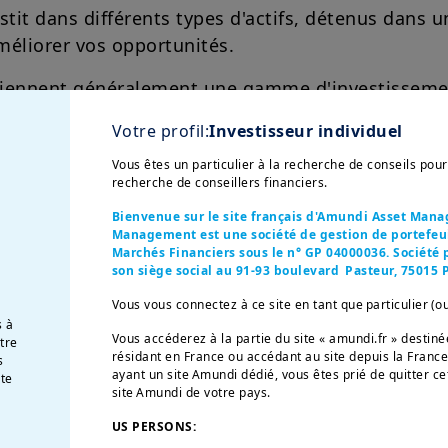
stit dans différents types d'actifs, détenus dans u
améliorer vos opportunités.
tiennent généralement une gamme d'investissement
des obligations, ainsi que des titres du marché m
Votre profil:
Investisseur individuel
Vous êtes un particulier à la recherche de conseils pou
recherche de conseillers financiers.
Bienvenue sur le site français d'Amundi Asset Man
i-asset
Management est une société de gestion de portefeuil
Marchés Financiers sous le n° GP 04000036. Société p
son siège social au 91-93 boulevard Pasteur, 75015 P
Vous vous connectez à ce site en tant que particulier (o
ds monétaire ?
s à
Vous accéderez à la partie du site « amundi.fr » desti
otre
résidant en France ou accédant au site depuis la France
s
ayant un site Amundi dédié, vous êtes prié de quitter ce
te
site Amundi de votre pays.
n
fonds investi en titres du marché monétaire
.
US PERSONS:
un
marché d'emprunt à court terme
(moins de de