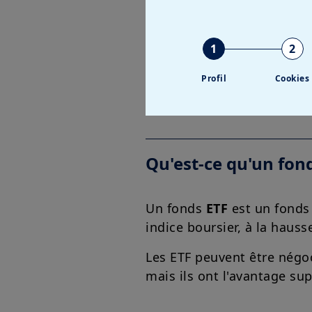
plusieurs acteurs prête
compagnies d'assurance, e
1
2
Profil
Cookies
En savoir plus sur le mon
Qu'est-ce qu'un fond
Un fonds
ETF
est un fonds 
indice boursier, à la haus
Les ETF peuvent être négo
mais ils ont l'avantage sup