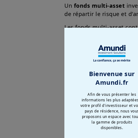
Un
fonds multi-asset
inve
de répartir le risque et d'
Les fonds multi-asset con
notamment des actions et 
premières telles que l'or.
En savoir plus sur le mult
Bienvenue sur
Amundi.fr
Afin de vous présenter les
Qu'est-ce qu'un fon
informations les plus adaptée
votre profil d'investisseur et v
pays de résidence, nous vou
proposons un espace avec tou
Un fonds monétaire est u
la gamme de produits
disponibles.
Le marché monétaire est 