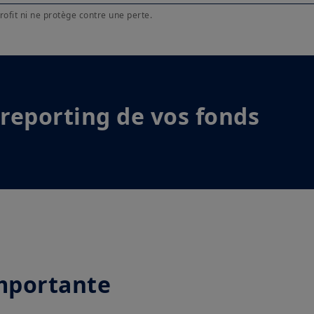
profit ni ne protège contre une perte.
reporting de vos fonds
mportante