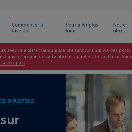
Commencer à
Pour aller plus
Notre
investir
loin
offre
rs avec une offre frauduleuse utilisant Amundi via des posts s
t pas à l'origine de cette offre et appelle à la vigilance. Vou
 savoir plus
S D'ACTIFS
 sur