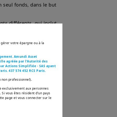
n seul fonds, dans le but
s différents, qui inclut
onétaire et des matières
r gérer votre épargne ou à la
agement. Amundi Asset
le agréée par l’Autorité des
ar Actions Simplifiée - SAS ayant
aris. 437 574 452 RCS Paris.
u non professionnel).
née exclusivement aux personnes
. Si vous êtes résident d’un pays
tte page et vous connecter sur le
ux ans) sur lequel