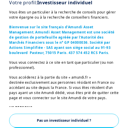
Votre profil:
Investisseur individuel
Au programme :
Vous êtes un particulier à la recherche de conseils pour gérer
votre épargne ou à la recherche de conseillers financiers.
Bienvenue sur le site français d'Amundi Asset
Management. Amundi Asset Management est une société
de gestion de portefeuille agréée par l’Autorité des
Les principaux
défis auxquels les
Marchés Financiers sous le n° GP 04000036. Société par
Actions Simplifiée - SAS ayant son siège social au 91-93
investisseurs ont dû faire face
au cours
boulevard Pasteur, 75015 Paris. 437 574 452 RCS Paris.
de ce premier semestre particulièrement
Vous vous connectez à ce site en tant que particulier (ou non
agité
professionnel).
Les
perspectives de croissance
Vous accéderez à la partie du site « amundi.fr »
économique
aux Etats-Unis, en Europe et
destinée exclusivement aux personnes résidant en France ou
en Asie
accédant au site depuis la France. Si vous êtes résident d’un
pays ayant un site Amundi dédié, vous êtes prié de quitter cette
Les
convictions d'Amundi en matière
page et vous connecter sur le site Amundi de votre pays.
d'investissement
US PERSONS:
Les informations figurant sur ce site ne s’adressent pas aux
Pas un investisseur individuel ?
ressortissants et citoyens des Etats-Unis d’Amérique ou aux