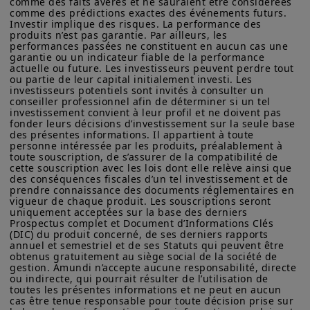
comme des faits avérés et ne sauraient être considérées 
d’Amundi Asset Management ou de ses sociétés affiliées.
comme des prédictions exactes des événements futurs. 
Partner, Oliver Wyman
Investir implique des risques. La performance des 
Amundi Asset Management vous informe que les informations
produits n’est pas garantie. Par ailleurs, les 
sur les produits figurant sur ce site ne sont données qu’à titre
performances passées ne constituent en aucun cas une 
indicatif et constituent une présentation générale de nos
garantie ou un indicateur fiable de la performance 
produits et services. Ces informations ne sont pas exhaustives,
actuelle ou future. Les investisseurs peuvent perdre tout 
ou partie de leur capital initialement investi. Les 
peuvent évoluer dans le temps et être mises à jour par Amundi
investisseurs potentiels sont invités à consulter un 
Asset Management, sans préavis et à tout moment.
conseiller professionnel afin de déterminer si un tel 
investissement convient à leur profil et ne doivent pas 
Votre accès à ce site est soumis au respect de la
fonder leurs décisions d’investissement sur la seule base 
réglementation française en vigueur et aux «Mentions légales /
des présentes informations. Il appartient à toute 
Conditions générales d’accès au site».
personne intéressée par les produits, préalablement à 
toute souscription, de s’assurer de la compatibilité de 
En choisissant d’accéder à notre site, vous reconnaissez avoir
cette souscription avec les lois dont elle relève ainsi que 
pris connaissance de ces Conditions et les avoir acceptées.
des conséquences fiscales d’un tel investissement et de 
Nous vous conseillons, dans votre intérêt, de les lire
prendre connaissance des documents réglementaires en 
vigueur de chaque produit. Les souscriptions seront 
attentivement.
uniquement acceptées sur la base des derniers 
Prospectus complet et Document d’Informations Clés 
(DIC) du produit concerné, de ses derniers rapports 
Kelvin Li
annuel et semestriel et de ses Statuts qui peuvent être 
obtenus gratuitement au siège social de la société de 
gestion. Amundi n’accepte aucune responsabilité, directe 
Senior Vice President, Ant
ou indirecte, qui pourrait résulter de l’utilisation de 
International General
toutes les présentes informations et ne peut en aucun 
cas être tenue responsable pour toute décision prise sur 
Manager, Platform Tech