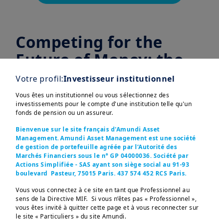
Competing for the
Future of Money: the
Digital Heirs to Cash
Votre profil:
Investisseur institutionnel
Vous êtes un institutionnel ou vous sélectionnez des
Alors que les actifs numériques, les
investissements pour le compte d'une institution telle qu'un
stablecoins et les nouvelles
fonds de pension ou un assureur.
infrastructures de paiement gagnent du
Bienvenue sur le site français d'Amundi Asset
Management. Amundi Asset Management est une société
terrain, les fondements mêmes de la
de gestion de portefeuille agréée par l’Autorité des
Afficher plus
monnaie sont en train d’évoluer. La
Marchés Financiers sous le n° GP 04000036. Société par
Actions Simplifiée - SAS ayant son siège social au 91-93
concurrence s’intensifie entre banques,
boulevard Pasteur, 75015 Paris. 437 574 452 RCS Paris.
fintechs et plateformes technologiques
Vous vous connectez à ce site en tant que Professionnel au
pour définir la prochaine génération
sens de la Directive MIF. Si vous n’êtes pas « Professionnel »,
d’infrastructures financières.
vous êtes invité à quitter cette page et à vous reconnecter sur
Ces informations sont destinées exclusivement aux 
le site « Particuliers » du site Amundi.