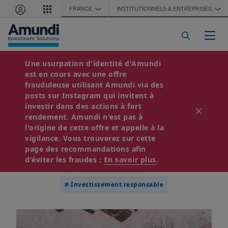
Aller au contenu principal
FRANCE
INSTITUTIONNELS & ENTREPRISES
❯
❯
Togg
Une usurpation d'identité d'Amundi
26 novembre, 2024
4 minutes de lecture
est en cours avec une offre
ESG Thema - Principaux
frauduleuse utilisant Amundi via des
posts sur Instagram qui invitent à
enseignements de la
investir dans des actions à fort
rendement. Amundi n'est pas à
l'origine de cette offre et appelle à la
COP16 et la COP29 pour
vigilance. Vous trouverez sur cette
page des recommandations afin
la finance durable
d'éviter les fraudes :
En savoir plus
.
# Investissement responsable