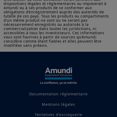
l’épreuve par le contexte
dispositions légales et réglementaires ou imposerait à 
Amundi ou à ses produits de se conformer aux 
géopolitique et la difficulté à
obligations d’enregistrement auprès des autorités de 
parvenir à des accords
tutelle de ces pays. Tous les produits ou compartiments 
d’un même produit ne sont ou ne seront pas 
internationaux.
nécessairement enregistrés ou autorisés à la 
commercialisation dans toutes les juridictions, ni 
accessibles à tous les investisseurs. Ces informations 
vous sont fournies à partir de sources qu’Amundi 
Les déficits de financement
considère comme étant fiables et elles peuvent être 
modifiées sans préavis.
révèlent des opportunités
d’innovation
: Les négociations
décevantes autour du nouvel objectif
collectif quantifié (NCQG) montrent
que des défis persistent pour assurer
des transferts financiers Nord-Sud
équitables. Alors que les flux
Documentation réglementaire
financiers publics restent limités,
des mécanismes tels que le « Fonds
Mentions légales
Cali » pour la biodiversité et les
Tentatives d'escroquerie