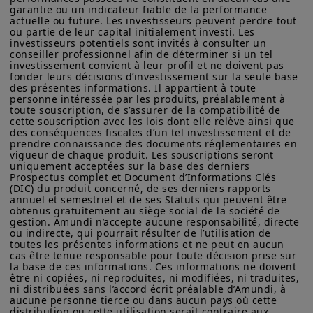
Amundi Asset Management vous informe que les informations
garantie ou un indicateur fiable de la performance 
progressivement l’ambition jusqu’à
sur les produits figurant sur ce site ne sont données qu’à titre
actuelle ou future. Les investisseurs peuvent perdre tout 
indicatif et constituent une présentation générale de nos
ou partie de leur capital initialement investi. Les 
ce que le monde soit sur la voie d’un
investisseurs potentiels sont invités à consulter un 
produits et services. Ces informations ne sont pas exhaustives,
réchauffement climatique limité bien
conseiller professionnel afin de déterminer si un tel 
peuvent évoluer dans le temps et être mises à jour par Amundi
investissement convient à leur profil et ne doivent pas 
Asset Management, sans préavis et à tout moment.
en dessous de 2°C. Même si l’objectif
fonder leurs décisions d’investissement sur la seule base 
des présentes informations. Il appartient à toute 
est encore loin d’être atteint, il y a eu
Votre accès à ce site est soumis au respect de la
personne intéressée par les produits, préalablement à 
réglementation française en vigueur et aux «Mentions légales /
une première inflexion par les
toute souscription, de s’assurer de la compatibilité de 
Conditions générales d’accès au site».
cette souscription avec les lois dont elle relève ainsi que 
nouvelles politiques climatiques
des conséquences fiscales d’un tel investissement et de 
En choisissant d’accéder à notre site, vous reconnaissez avoir
prendre connaissance des documents réglementaires en 
mises en œuvre mettant le monde
pris connaissance de ces Conditions et les avoir acceptées.
vigueur de chaque produit. Les souscriptions seront 
sur la voie de +3,1°C d’ici la fin du
uniquement acceptées sur la base des derniers 
Nous vous conseillons, dans votre intérêt, de les lire
Prospectus complet et Document d’Informations Clés 
attentivement.
siècle contre +4,2°C lors de
(DIC) du produit concerné, de ses derniers rapports 
annuel et semestriel et de ses Statuts qui peuvent être 
l’adoption de l’Accord de Paris. Le
obtenus gratuitement au siège social de la société de 
cadre mondial de la biodiversité
gestion. Amundi n’accepte aucune responsabilité, directe 
ou indirecte, qui pourrait résulter de l’utilisation de 
prévoit un mécanisme similaire pour
toutes les présentes informations et ne peut en aucun 
cas être tenue responsable pour toute décision prise sur 
stopper et inverser la perte de
la base de ces informations. Ces informations ne doivent 
biodiversité. L’efficacité de ces deux
être ni copiées, ni reproduites, ni modifiées, ni traduites, 
ni distribuées sans l’accord écrit préalable d’Amundi, à 
mécanismes est actuellement mise à
aucune personne tierce ou dans aucun pays où cette 
distribution ou cette utilisation serait contraire aux 