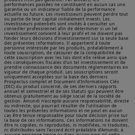
performances passées ne constituent en aucun cas une 
Amundi Asset Management vous informe que les informations
garantie ou un indicateur fiable de la performance 
Révision à la baisse de la
sur les produits figurant sur ce site ne sont données qu’à titre
actuelle ou future. Les investisseurs peuvent perdre tout 
indicatif et constituent une présentation générale de nos
croissance et/ou
ou partie de leur capital initialement investi. Les 
produits et services. Ces informations ne sont pas exhaustives,
investisseurs potentiels sont invités à consulter un 
Une inflation persistante qui
peuvent évoluer dans le temps et être mises à jour par Amundi
conseiller professionnel afin de déterminer si un tel 
Asset Management, sans préavis et à tout moment.
investissement convient à leur profil et ne doivent pas 
pourrait remettre en question les
fonder leurs décisions d’investissement sur la seule base 
Votre accès à ce site est soumis au respect de la
des présentes informations. Il appartient à toute 
anticipations de baisse de
personne intéressée par les produits, préalablement à 
réglementation française en vigueur et aux «Mentions légales /
taux.
L’arrivée au pouvoir de Trump
toute souscription, de s’assurer de la compatibilité de 
Conditions générales d’accès au site».
cette souscription avec les lois dont elle relève ainsi que 
pourrait entraîner davantage de
des conséquences fiscales d’un tel investissement et de 
En choisissant d’accéder à notre site, vous reconnaissez avoir
prendre connaissance des documents réglementaires en 
pressions inflationnistes aux États-
pris connaissance de ces Conditions et les avoir acceptées.
vigueur de chaque produit. Les souscriptions seront 
Nous vous conseillons, dans votre intérêt, de les lire
Unis et des risques baissiers pour la
uniquement acceptées sur la base des derniers 
attentivement.
Prospectus complet et Document d’Informations Clés 
croissance dans la zone euro.
(DIC) du produit concerné, de ses derniers rapports 
annuel et semestriel et de ses Statuts qui peuvent être 
obtenus gratuitement au siège social de la société de 
gestion. Amundi n’accepte aucune responsabilité, directe 
Marché primaire
ou indirecte, qui pourrait résulter de l’utilisation de 
toutes les présentes informations et ne peut en aucun 
Investment Grade
cas être tenue responsable pour toute décision prise sur 
la base de ces informations. Ces informations ne doivent 
être ni copiées, ni reproduites, ni modifiées, ni traduites, 
ni distribuées sans l’accord écrit préalable d’Amundi, à 
aucune personne tierce ou dans aucun pays où cette 