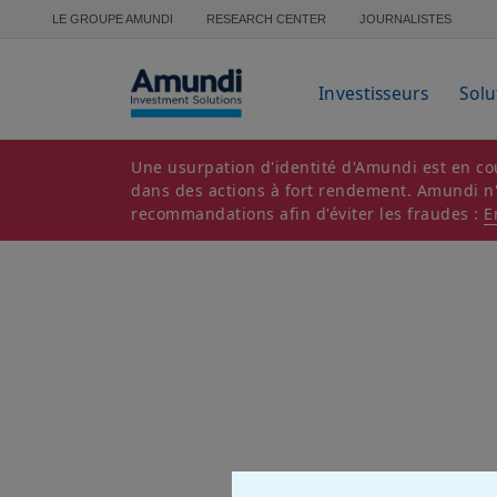
Aller au contenu principal
LE GROUPE AMUNDI
RESEARCH CENTER
JOURNALISTES
Investisseurs
Solu
Une usurpation d'identité d'Amundi est en cou
dans des actions à fort rendement. Amundi n'es
recommandations afin d'éviter les fraudes :
E