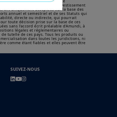
les produits, préalablement à toute 
vertu de la réglementation
s conséquences fiscales d’un tel investissement 
 pas autorisé à accéder à ce site et
eront uniquement acceptées sur la base des 
rts annuel et semestriel et de ses Statuts qui 
ilité, directe ou indirecte, qui pourrait 
ons sur Amundi, ses affiliés et
our toute décision prise sur la base de ces 
nce. Aucune information contenue
uées sans l’accord écrit préalable d’Amundi, à 
ositions légales et réglementaires ou 
un instrument financier, ni un
de tutelle de ces pays. Tous les produits ou 
anagement ou de ses sociétés
cialisation dans toutes les juridictions, ni 
ère comme étant fiables et elles peuvent être 
ions sur les produits figurant sur
ent une présentation générale de nos
ustives, peuvent évoluer dans le
t, sans préavis et à tout
SUIVEZ-NOUS
mentation française en vigueur et
u site».
z avoir pris connaissance de ces
 dans votre intérêt, de les lire