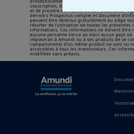
d’investissement sur la seule base des présentes
souscription, de s’assurer de la compatibilité de
et de prendre connaissance des documents régl
derniers Prospectus complet et Document d’Infor
peuvent être obtenus gratuitement au siège socia
résulter de l’utilisation de toutes les présente
informations. Ces informations ne doivent être ni
aucune personne tierce ou dans aucun pays où cet
imposerait à Amundi ou à ses produits de se con
compartiments d’un même produit ne sont ou ne s
accessibles à tous les investisseurs. Ces inform
modifiées sans préavis.
Documen
Mentions
Tentativ
Accessib