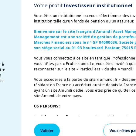
Votre profil:
Investisseur institutionnel
Vous êtes un institutionnel ou vous sélectionnez des i
institution telle qu'un fonds de pension ou un assureur.
Bienvenue sur le site français d'Amundi Asset Man
Management est une société de gestion de portefeuil
Marchés Financiers sous le n° GP 04000036. Société p
son siège social au 91-93 boulevard Pasteur, 75015 P
x investisseurs “Professionnels” au sens de la Directive 2004/3
Vous vous connectez à ce site en tant que Professionnel
. Elles ne s’adressent pas au grand public ou aux particuliers
vous n’êtes pas « Professionnel », vous êtes invité à qui
e que cette expression est définie par la «Regulation S» de l
s à
reconnecter sur le site « Particuliers » du site Amundi.
otre
s
nt en aucun cas une offre d’achat, une sollicitation de vente 
Vous accéderez à la partie du site « amundi.fr » desti
te
u de l’une de ses sociétés affiliées (« Amundi »).

résidant en France ou accédant au site depuis la France
ayant un site Amundi dédié, vous êtes prié de quitter ce
ioreront la stratégie d’investissement ou la performance d’un
site Amundi de votre pays.
tistiques ci-dessus sont fournies afin d’éclairer l’investisseur
US PERSONS:
r des estimations et des hypothèses subjectives et peuvent av
aboutir à des résultats différents ; en conséquence, ces prév
Les informations figurant sur ce site ne s’adressent pas
uraient être considérées comme des prédictions exactes des év
garantie. Par ailleurs, les performances passées ne constitue
Etats-Unis d’Amérique ou aux «U.S. Persons», telle que c
investisseurs peuvent perdre tout ou partie de leur capital ini
«Regulation S» de la Securities and Exchange Commission
Valider
Vous n'êtes pa
nel afin de déterminer si un tel investissement convient à leur
de 1933, qui vise notamment toute personne physique r