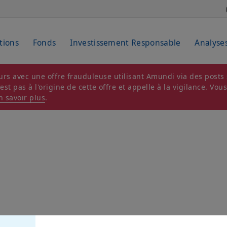
tions
Fonds
Investissement Responsable
Analyse
rs avec une offre frauduleuse utilisant Amundi via des posts s
t pas à l'origine de cette offre et appelle à la vigilance. Vou
n savoir plus
.