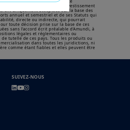
les produits, préalablement à toute 
vertu de la réglementation
s conséquences fiscales d’un tel investissement 
 pas autorisé à accéder à ce site et
eront uniquement acceptées sur la base des 
rts annuel et semestriel et de ses Statuts qui 
ilité, directe ou indirecte, qui pourrait 
ons sur Amundi, ses affiliés et
our toute décision prise sur la base de ces 
nce. Aucune information contenue
uées sans l’accord écrit préalable d’Amundi, à 
ositions légales et réglementaires ou 
un instrument financier, ni un
de tutelle de ces pays. Tous les produits ou 
anagement ou de ses sociétés
cialisation dans toutes les juridictions, ni 
ère comme étant fiables et elles peuvent être 
ions sur les produits figurant sur
ent une présentation générale de nos
ustives, peuvent évoluer dans le
t, sans préavis et à tout
SUIVEZ-NOUS
mentation française en vigueur et
u site».
z avoir pris connaissance de ces
 dans votre intérêt, de les lire