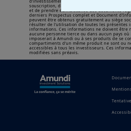
d’investissement sur la seule base des présentes
souscription, de s’assurer de la compatibilité de
et de prendre connaissance des documents régl
derniers Prospectus complet et Document d’Infor
peuvent être obtenus gratuitement au siège socia
résulter de l’utilisation de toutes les présente
informations. Ces informations ne doivent être ni
aucune personne tierce ou dans aucun pays où cet
imposerait à Amundi ou à ses produits de se con
compartiments d’un même produit ne sont ou ne s
accessibles à tous les investisseurs. Ces inform
modifiées sans préavis.
Documen
Mentions
Tentativ
Accessib