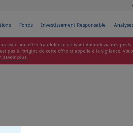
tions
Fonds
Investissement Responsable
Analyse
rs avec une offre frauduleuse utilisant Amundi via des posts s
t pas à l'origine de cette offre et appelle à la vigilance. Vou
n savoir plus
.