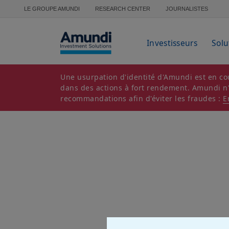
Aller au contenu principal
LE GROUPE AMUNDI
RESEARCH CENTER
JOURNALISTES
Investisseurs
Solu
Une usurpation d'identité d'Amundi est en cou
dans des actions à fort rendement. Amundi n'es
recommandations afin d'éviter les fraudes :
E