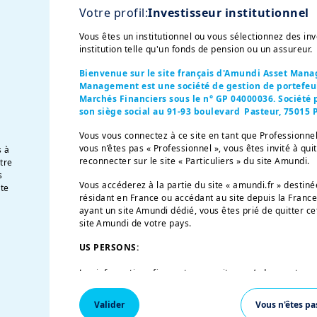
Votre profil:
Investisseur institutionnel
Vous êtes un institutionnel ou vous sélectionnez des i
institution telle qu'un fonds de pension ou un assureur.
Bienvenue sur le site français d'Amundi Asset Man
Management est une société de gestion de portefeuil
Marchés Financiers sous le n° GP 04000036. Société p
son siège social au 91-93 boulevard Pasteur, 75015 P
x investisseurs “Professionnels” au sens de la Directive 2004/3
Vous vous connectez à ce site en tant que Professionnel
. Elles ne s’adressent pas au grand public ou aux particuliers
vous n’êtes pas « Professionnel », vous êtes invité à qui
e que cette expression est définie par la «Regulation S» de l
s à
reconnecter sur le site « Particuliers » du site Amundi.
otre
s
nt en aucun cas une offre d’achat, une sollicitation de vente 
Vous accéderez à la partie du site « amundi.fr » desti
te
u de l’une de ses sociétés affiliées (« Amundi »).

résidant en France ou accédant au site depuis la France
ayant un site Amundi dédié, vous êtes prié de quitter ce
ioreront la stratégie d’investissement ou la performance d’un
site Amundi de votre pays.
tistiques ci-dessus sont fournies afin d’éclairer l’investisseur
US PERSONS:
r des estimations et des hypothèses subjectives et peuvent av
aboutir à des résultats différents ; en conséquence, ces prév
Les informations figurant sur ce site ne s’adressent pas
uraient être considérées comme des prédictions exactes des év
garantie. Par ailleurs, les performances passées ne constitue
Etats-Unis d’Amérique ou aux «U.S. Persons», telle que c
investisseurs peuvent perdre tout ou partie de leur capital ini
«Regulation S» de la Securities and Exchange Commission
Valider
Vous n'êtes pa
nel afin de déterminer si un tel investissement convient à leur
de 1933, qui vise notamment toute personne physique r