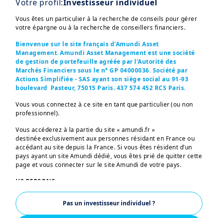
Votre profil:
Investisseur individuel
Vous êtes un particulier à la recherche de conseils pour gérer
votre épargne ou à la recherche de conseillers financiers.
Bienvenue sur le site français d'Amundi Asset
Management. Amundi Asset Management est une société
de gestion de portefeuille agréée par l’Autorité des
Marchés Financiers sous le n° GP 04000036. Société par
Actions Simplifiée - SAS ayant son siège social au 91-93
Entre ambitions
boulevard Pasteur, 75015 Paris. 437 574 452 RCS Paris.
Vous vous connectez à ce site en tant que particulier (ou non
spatiales et réalité
professionnel).
Vous accéderez à la partie du site « amundi.fr »
terrestre
destinée exclusivement aux personnes résidant en France ou
accédant au site depuis la France. Si vous êtes résident d’un
pays ayant un site Amundi dédié, vous êtes prié de quitter cette
page et vous connecter sur le site Amundi de votre pays.
US PERSONS:
Les informations figurant sur ce site ne s’adressent pas aux
Pas un investisseur individuel ?
ressortissants et citoyens des Etats-Unis d’Amérique ou aux
«U.S. Persons», telle que cette expression est définie par la