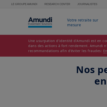
Aller au contenu principal
LE GROUPE AMUNDI
RESEARCH CENTER
JOURNALISTES
Votre retraite sur
mesure
Une usurpation d'identité d'Amundi est en cou
dans des actions à fort rendement. Amundi n'es
recommandations afin d'éviter les fraudes:
En
Nos pe
en