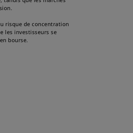
e, tandis que les marchés
mentation française en vigueur et
sion.
u site».
z avoir pris connaissance de ces
 dans votre intérêt, de les lire
t au risque de concentration
e les investisseurs se
 en bourse.