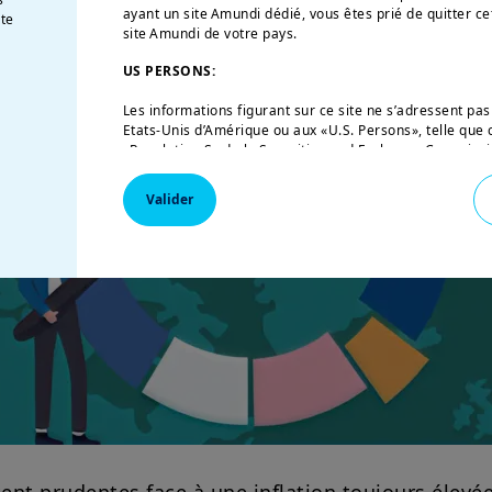
ayant un site Amundi dédié, vous êtes prié de quitter ce
te
site Amundi de votre pays.
US PERSONS:
Les informations figurant sur ce site ne s’adressent pas
Etats-Unis d’Amérique ou aux «U.S. Persons», telle que c
«Regulation S» de la Securities and Exchange Commission
de 1933, qui vise notamment toute personne physique r
et toute entité ou société organisée ou enregistrée en 
Valider
américaine. Si vous êtes une « U.S. Person », vous n’êtes
vous êtes invité à vous connecter sur
w
ww.amundi.us
.
Ce site a uniquement pour objet de fournir des informati
leurs produits autorisés à la commercialisation en Fra
sur ce site ne constitue une offre d’achat ou de vente d’
conseil en investissement de la part d’Amundi Asset M
affiliées.
Amundi Asset Management vous informe que les informat
ce site ne sont données qu’à titre indicatif et constitu
produits et services. Ces informations ne sont pas exha
temps et être mises à jour par Amundi Asset Managemen
moment.