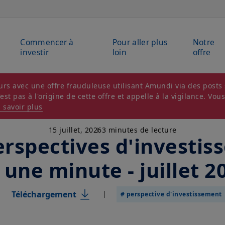
Commencer à
Pour aller plus
Notre
investir
loin
offre
rs avec une offre frauduleuse utilisant Amundi via des posts s
t pas à l'origine de cette offre et appelle à la vigilance. Vou
 savoir plus
15 juillet, 2026
3 minutes de lecture
rspectives d'investi
 une minute - juillet 2
Téléchargement
# perspective d'investissement