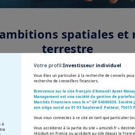
ambitions spatiales et 
terrestre
Votre profil:
Investisseur individuel
Vous êtes un particulier à la recherche de conseils pou
recherche de conseillers financiers.
Bienvenue sur le site français d'Amundi Asset Man
Management est une société de gestion de portefeuil
Marchés Financiers sous le n° GP 04000036. Société p
son siège social au 91-93 boulevard Pasteur, 75015 P
Vous vous connectez à ce site en tant que particulier (o
s à
Vous accéderez à la partie du site « amundi.fr » desti
otre
résidant en France ou accédant au site depuis la France
s