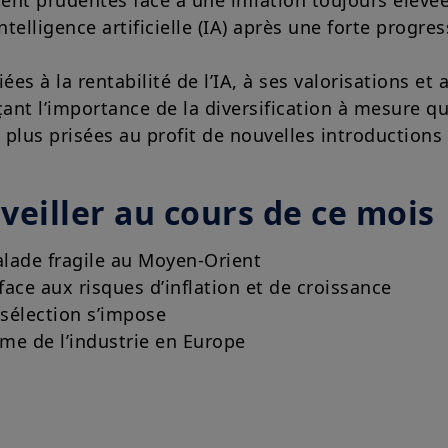
ent prudentes face à une inflation toujours élevé
Votre accès à ce site est soumis au respect de la régle
ntelligence artificielle (IA) après une forte progres
aux «Mentions légales / Conditions générales d’accès a
En choisissant d’accéder à notre site, vous reconnaisse
Conditions et les avoir acceptées. Nous vous conseillons,
liées à la rentabilité de l’IA, à ses valorisations e
attentivement.
çant l’importance de la diversification à mesure qu
 plus prisées au profit de nouvelles introductions
veiller au cours de ce mois
lade fragile au Moyen-Orient
ace aux risques d’inflation et de croissance
 sélection s’impose
ème de l’industrie en Europe