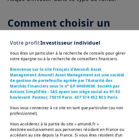
Comment choisir un
fonds action ?
Votre profil:
Investisseur individuel
La première étape consiste à déterminer la
Vous êtes un particulier à la recherche de conseils pour gérer
durée de placement de votre investissement
votre épargne ou à la recherche de conseillers financiers.
et le niveau de risque que vous souhaitez
Bienvenue sur le site français d'Amundi Asset
prendre. Aidez-vous pour cela de l'échelle
Management. Amundi Asset Management est une société
de gestion de portefeuille agréée par l’Autorité des
de risque SRI, disponible dans le prospectus
Marchés Financiers sous le n° GP 04000036. Société par
ou dans le DIC PRIIPS du fonds
Actions Simplifiée - SAS ayant son siège social au 91-93
boulevard Pasteur, 75015 Paris. 437 574 452 RCS Paris.
Bien que les actions individuelles puissent
Vous vous connectez à ce site en tant que particulier (ou non
subir des chutes spectaculaires, il est peu
professionnel).
probable que de nombreuses actions
Vous accéderez à la partie du site « amundi.fr »
subissent les mêmes pertes extrêmes en
destinée exclusivement aux personnes résidant en France ou
accédant au site depuis la France. Si vous êtes résident d’un
même temps. C'est pourquoi un fonds bien