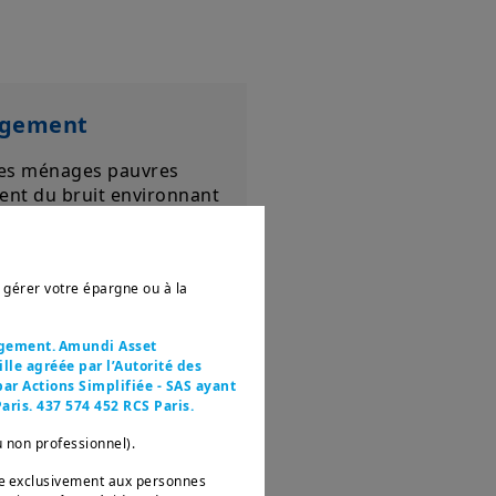
ogement
es ménages pauvres
ent du bruit environnant
eur logement, contre
our les personnes au-
 du seuil de pauvreté.
r gérer votre épargne ou à la
agement. Amundi Asset
le agréée par l’Autorité des
ar Actions Simplifiée - SAS ayant
aris. 437 574 452 RCS Paris.
er
u non professionnel).
née exclusivement aux personnes
6