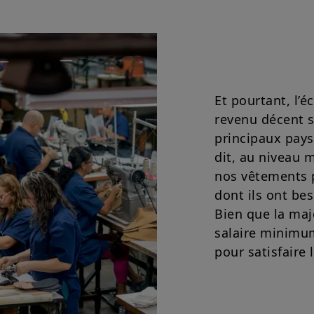
Votre accès à ce site est soumis au respect de la régle
aux «Mentions légales / Conditions générales d’accès a
En choisissant d’accéder à notre site, vous reconnaisse
Conditions et les avoir acceptées. Nous vous conseillons,
attentivement.
Et pourtant, l’é
revenu décent s
principaux pays
dit, au niveau m
nos vêtements p
dont ils ont be
Bien que la maj
salaire minimum,
pour satisfaire