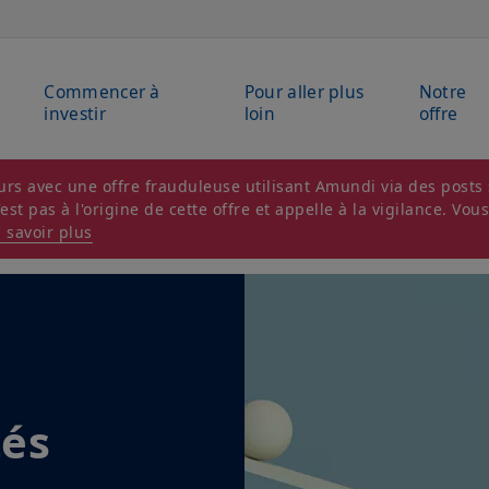
Commencer à
Pour aller plus
Notre
investir
loin
offre
rs avec une offre frauduleuse utilisant Amundi via des posts s
t pas à l'origine de cette offre et appelle à la vigilance. Vou
 savoir plus
tés