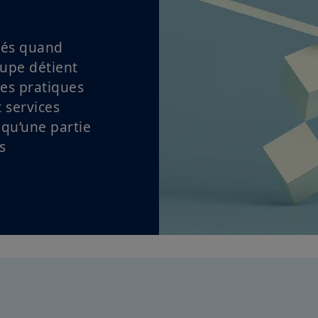
ités quand
upe détient
des pratiques
 services
 qu’une partie
s