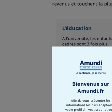
revenus et touchent la plup
L’éducation
A l’université, les enfant
cadres sont 3 fois plus
nombreux que ceux d’ouv
en raison d’un système
scolaire qui favorise les
enfants de diplômés dès
petites classes. (2)
Bienvenue sur
Amundi.fr
Les l
Afin de vous présenter les
Envir
informations les plus adaptée
profe
votre profil d'investisseur et v