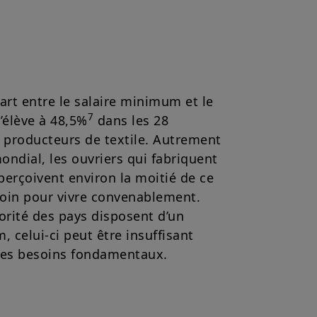
mentation française en vigueur et
u site».
z avoir pris connaissance de ces
 dans votre intérêt, de les lire
cart entre le salaire minimum et le
7
’élève à 48,5%
dans les 28
 producteurs de textile. Autrement
ondial, les ouvriers qui fabriquent
erçoivent environ la moitié de ce
soin pour vivre convenablement.
orité des pays disposent d’un
 celui-ci peut être insuffisant
 les besoins fondamentaux.