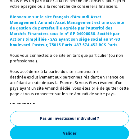
Vous êtes un particulier à la recherche de conseils pour gérer
votre épargne ou à la recherche de conseillers financiers.
| Social
25/11/2024
L'égalité hommes-
Bienvenue sur le site français d'Amundi Asset
Management. Amundi Asset Management est une société
femmes
de gestion de portefeuille agréée par l’Autorité des
Marchés Financiers sous le n° GP 04000036. Société par
Actions Simplifiée - SAS ayant son siège social au 91-93
boulevard Pasteur, 75015 Paris. 437 574 452 RCS Paris.
Vous vous connectez à ce site en tant que particulier (ou non
professionnel).
Vous accéderez à la partie du site « amundi.fr »
destinée exclusivement aux personnes résidant en France ou
accédant au site depuis la France. Si vous êtes résident d’un
pays ayant un site Amundi dédié, vous êtes prié de quitter cette
page et vous connecter sur le site Amundi de votre pays.
US PERSONS:
Les informations figurant sur ce site ne s’adressent pas aux
Pas un investisseur individuel ?
ressortissants et citoyens des Etats-Unis d’Amérique ou aux
«U.S. Persons», telle que cette expression est définie par la
«Regulation S» de la Securities and Exchange Commission en
Valider
vertu de l’U.S. Securities Act de 1933, qui vise notamment toute