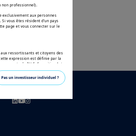
u non professionnel).
née exclusivement aux personnes
. Si vous êtes résident d’un pays
tte page et vous connecter sur le
 aux ressortissants et citoyens des
ette expression est définie par la
 en vertu de l’U.S. Securities Act
ésidant aux Etats-Unis d’Amérique
vertu de la réglementation
Pas un investisseur individuel ?
 pas autorisé à accéder à ce site et
SUIVEZ-NOUS
ons sur Amundi, ses affiliés et
nce. Aucune information contenue
un instrument financier, ni un
anagement ou de ses sociétés
ions sur les produits figurant sur
ent une présentation générale de nos