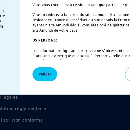
Vous vous connectez à ce site en tant que particulier (o
s à
Vous accéderez à la partie du site « amundi.fr » desti
otre
résidant en France ou accédant au site depuis la France
s
ayant un site Amundi dédié, vous êtes prié de quitter ce
te
site Amundi de votre pays.
US PERSONS:
Les informations figurant sur ce site ne s’adressent pas
Etats-Unis d’Amérique ou aux «U.S. Persons», telle que c
«Regulation S» de la Securities and Exchange Commission
de 1933, qui vise notamment toute personne physique r
et toute entité ou société organisée ou enregistrée en 
Valider
américaine. Si vous êtes une « U.S. Person », vous n’êtes
vous êtes invité à vous connecter sur
w
ww.amundi.us
.
es d'escroquerie
Ce site a uniquement pour objet de fournir des informati
 légales
leurs produits autorisés à la commercialisation en Fra
sur ce site ne constitue une offre d’achat ou de vente d’
conseil en investissement de la part d’Amundi Asset M
tation réglementaire
affiliées.
ilité : Non conforme
Amundi Asset Management vous informe que les informat
ce site ne sont données qu’à titre indicatif et constitu