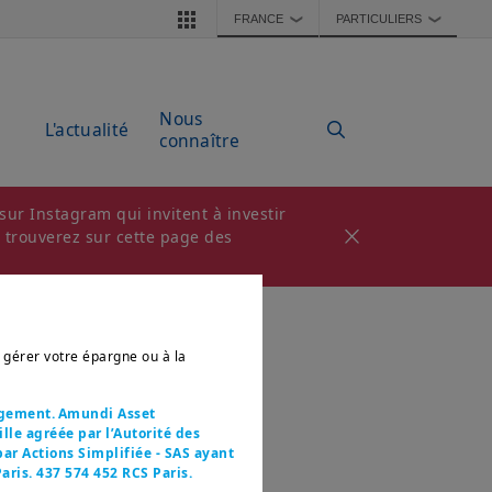
FRANCE
PARTICULIERS
❯
❯
Nous
L'actualité
connaître
ur Instagram qui invitent à investir
s trouverez sur cette page des
r gérer votre épargne ou à la
agement. Amundi Asset
le agréée par l’Autorité des
ar Actions Simplifiée - SAS ayant
aris. 437 574 452 RCS Paris.