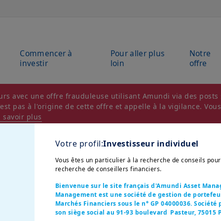
Commencer à
Pour aller plus
Notre
investir
loin
offre
rs avec une offre frauduleuse utilisant Amundi via des posts s
t pas à l'origine de cette offre et appelle à la vigilance. Vou
 savoir plus
Votre profil:
Investisseur individuel
Vous êtes un particulier à la recherche de conseils pou
recherche de conseillers financiers.
Bienvenue sur le site français d'Amundi Asset Man
Management est une société de gestion de portefeuil
Marchés Financiers sous le n° GP 04000036. Société p
son siège social au 91-93 boulevard Pasteur, 75015 P