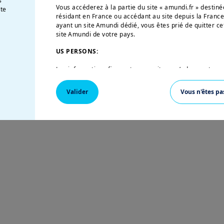
s
Vous accéderez à la partie du site « amundi.fr » desti
te
résidant en France ou accédant au site depuis la France
ayant un site Amundi dédié, vous êtes prié de quitter ce
site Amundi de votre pays.
Lire l'article complet sur
US PERSONS:
Amundi Research Center
Les informations figurant sur ce site ne s’adressent pas
Etats-Unis d’Amérique ou aux «U.S. Persons», telle que c
«Regulation S» de la Securities and Exchange Commission
Valider
Vous n'êtes pa
de 1933, qui vise notamment toute personne physique r
et toute entité ou société organisée ou enregistrée en 
américaine. Si vous êtes une « U.S. Person », vous n’êtes
vous êtes invité à vous connecter sur
w
ww.amundi.us
.
Ce site a uniquement pour objet de fournir des informati
leurs produits autorisés à la commercialisation en Fra
sur ce site ne constitue une offre d’achat ou de vente d’
conseil en investissement de la part d’Amundi Asset M
affiliées.
Amundi Asset Management vous informe que les informat
ce site ne sont données qu’à titre indicatif et constitu
produits et services. Ces informations ne sont pas exha
temps et être mises à jour par Amundi Asset Managemen