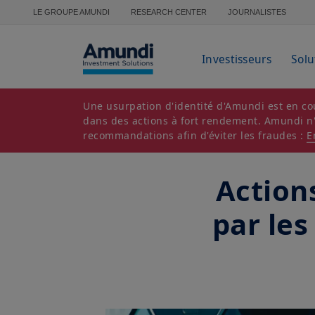
Aller au contenu principal
LE GROUPE AMUNDI
RESEARCH CENTER
JOURNALISTES
Investisseurs
Solu
Une usurpation d'identité d'Amundi est en cou
dans des actions à fort rendement. Amundi n'es
recommandations afin d'éviter les fraudes :
E
Action
par les