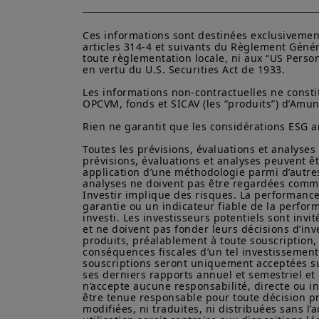
Ces informations sont destinées exclusivement 
articles 314-4 et suivants du Règlement Génér
toute règlementation locale, ni aux “US Perso
en vertu du U.S. Securities Act de 1933. 

Les informations non-contractuelles ne constit
OPCVM, fonds et SICAV (les “produits”) d’Amundi
Rien ne garantit que les considérations ESG a
Toutes les prévisions, évaluations et analyses 
prévisions, évaluations et analyses peuvent ê
application d’une méthodologie parmi d’autres,
analyses ne doivent pas être regardées comme
Investir implique des risques. La performance
garantie ou un indicateur fiable de la perform
investi. Les investisseurs potentiels sont invi
et ne doivent pas fonder leurs décisions d’inv
produits, préalablement à toute souscription, d
conséquences fiscales d’un tel investissemen
souscriptions seront uniquement acceptées su
ses derniers rapports annuel et semestriel et
n’accepte aucune responsabilité, directe ou in
être tenue responsable pour toute décision pri
modifiées, ni traduites, ni distribuées sans l