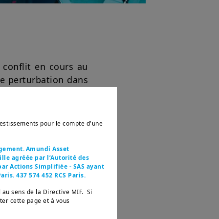
conflit en cours au
lle perturbation dans
ait grimper les prix
pliquerait également
 manœuvre limitées.
nvestissements pour le compte d'une
étiques, les actions
hique, le rebond du
agement. Amundi Asset
ent plus marquée que
le agréée par l’Autorité des
ar Actions Simplifiée - SAS ayant
aris. 437 574 452 RCS Paris.
 au sens de la Directive MIF. Si
tter cette page et à vous