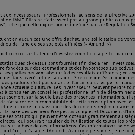
moment.
Votre accès à ce site est soumis au respect de la régle
aux investisseurs “Professionnels” au sens de la Directive 200
aux «Mentions légales / Conditions générales d’accès a
al de l’AMF. Elles ne s’adressent pas au grand public ou aux p
ns”, telle que cette expression est définie par la «Regulation
En choisissant d’accéder à notre site, vous reconnaisse
Conditions et les avoir acceptées. Nous vous conseillons,
uent en aucun cas une offre d’achat, une sollicitation de vent
attentivement.
 ou de l’une de ses sociétés affiliées (« Amundi »).

mélioreront la stratégie d’investissement ou la performance d’
statistiques ci-dessus sont fournies afin d’éclairer l’investisse
tre fondées sur des estimations et des hypothèses subjectives
 lesquelles peuvent aboutir à des résultats différents ; en co
 des faits avérés et ne sauraient être considérées comme des
 des produits n’est pas garantie. Par ailleurs, les performanc
ance actuelle ou future. Les investisseurs peuvent perdre tout 
tés à consulter un conseiller professionnel afin de déterminer s
estissement sur la seule base des présentes informations. Il a
e s’assurer de la compatibilité de cette souscription avec les 
t et de prendre connaissance des documents réglementaires e
r la base des derniers Prospectus complet et Document d’Info
 de ses Statuts qui peuvent être obtenus gratuitement au siège
directe, qui pourrait résulter de l’utilisation de toutes les pr
se sur la base de ces informations. Ces informations ne doiven
’accord écrit préalable d’Amundi, à aucune personne tierce ou 