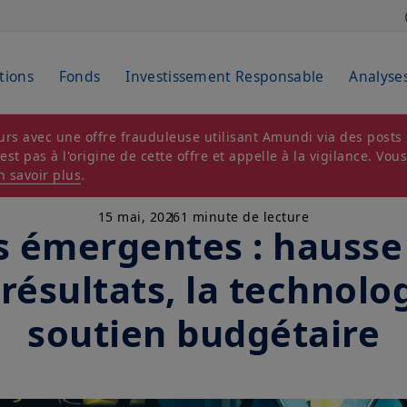
tions
Fonds
Investissement Responsable
Analyse
rs avec une offre frauduleuse utilisant Amundi via des posts s
t pas à l'origine de cette offre et appelle à la vigilance. Vou
n savoir plus
.
15 mai, 2026
1 minute de lecture
s émergentes : hausse
 résultats, la technolog
soutien budgétaire