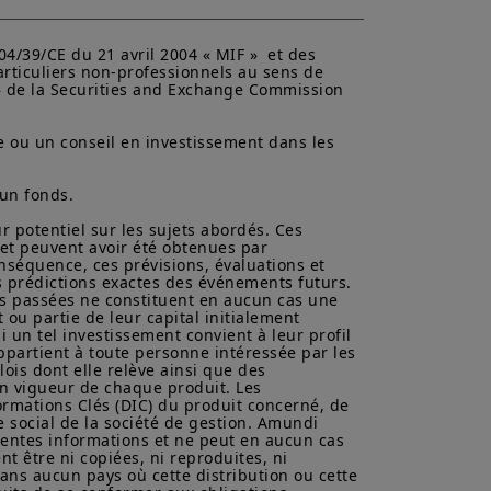
mentation française en vigueur et
4/39/CE du 21 avril 2004 « MIF »  et des 
u site».
articuliers non-professionnels au sens de 
 S» de la Securities and Exchange Commission 
z avoir pris connaissance de ces
 dans votre intérêt, de les lire
e ou un conseil en investissement dans les 
un fonds.

ur potentiel sur les sujets abordés. Ces 
 et peuvent avoir été obtenues par 
nséquence, ces prévisions, évaluations et 
 prédictions exactes des événements futurs. 
es passées ne constituent en aucun cas une 
ou partie de leur capital initialement 
i un tel investissement convient à leur profil 
ppartient à toute personne intéressée par les 
lois dont elle relève ainsi que des 
n vigueur de chaque produit. Les 
rmations Clés (DIC) du produit concerné, de 
 social de la société de gestion. Amundi 
ésentes informations et ne peut en aucun cas 
t être ni copiées, ni reproduites, ni 
dans aucun pays où cette distribution ou cette 