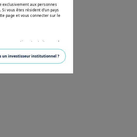
née exclusivement aux personnes
. Si vous êtes résident d’un pays
tte page et vous connecter sur le
 aux ressortissants et citoyens des
ette expression est définie par la
 en vertu de l’U.S. Securities Act
s un investisseur institutionnel ?
ésidant aux Etats-Unis d’Amérique
vertu de la réglementation
 pas autorisé à accéder à ce site et
ons sur Amundi, ses affiliés et
nce. Aucune information contenue
un instrument financier, ni un
anagement ou de ses sociétés
ions sur les produits figurant sur
ent une présentation générale de nos
ustives, peuvent évoluer dans le
t, sans préavis et à tout