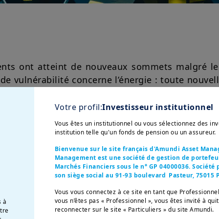
nts ont atteint de nouveaux sommets malgré le 
de vulnérabilité concerne l’énergie : toute nouve
tielle pour le transport du pétrole et du gaz, fer
 pressions inflationnistes. Un choc prolongé com
Votre profil:
Investisseur institutionnel
rticulier dans les pays disposant de marges de
Vous êtes un institutionnel ou vous sélectionnez des i
uant à la durée des perturbations des flux énerg
institution telle qu'un fonds de pension ou un assureur.
résilience, portées par la dispersion géograp
Bienvenue sur le site français d'Amundi Asset Man
élération de la croissance des résultats, nettem
Management est une société de gestion de portefeuil
Marchés Financiers sous le n° GP 04000036. Société p
son siège social au 91-93 boulevard Pasteur, 75015 P
Vous vous connectez à ce site en tant que Professionnel
vous n’êtes pas « Professionnel », vous êtes invité à qui
s à
reconnecter sur le site « Particuliers » du site Amundi.
otre