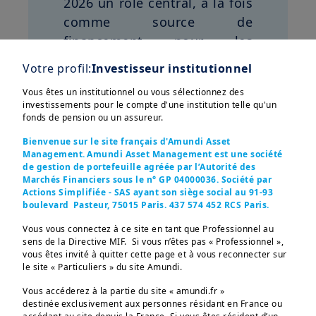
2026 un rôle central, à la fois
comme source de
financement pour les
émetteurs
IG
et comme
Votre profil:
Investisseur institutionnel
support de placement pour la
Vous êtes un institutionnel ou vous sélectionnez des
liquidité des investisseurs
investissements pour le compte d'une institution telle qu'un
monétaires. Le semestre a
fonds de pension ou un assureur.
Afficher plus
été marqué par une
reprise
Bienvenue sur le site français d'Amundi Asset
des volumes
, une sensibilité
Management. Amundi Asset Management est une société
de gestion de portefeuille agréée par l’Autorité des
accrue au contexte
Marchés Financiers sous le n° GP 04000036. Société par
géopolitique et des
Actions Simplifiée - SAS ayant son siège social au 91-93
boulevard Pasteur, 75015 Paris. 437 574 452 RCS Paris.
émissions qui restent
Ces informations sont destinées exclusivement aux 
investisseurs “Professionnels” au sens de la Directive 
Vous vous connectez à ce site en tant que Professionnel au
majoritairement à taux
2004/39/CE du 21 avril 2004 « MIF »  et des articles 314-4 
sens de la Directive MIF. Si vous n’êtes pas « Professionnel »,
variable
.
et suivants du Règlement Général de l’AMF. Elles ne 
vous êtes invité à quitter cette page et à vous reconnecter sur
s’adressent pas au grand public ou aux particuliers non-
le site « Particuliers » du site Amundi.
professionnels au sens de toute règlementation locale, ni 
Dans le cadre de la
aux “US Persons”, telle que cette expression est définie 
Vous accéderez à la partie du site « amundi.fr »
par la «Regulation S» de la Securities and Exchange 
réglementation européenne,
destinée exclusivement aux personnes résidant en France ou
Commission en vertu du U.S. Securities Act de 1933. 
