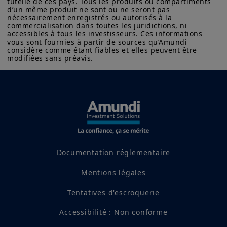
tutelle de ces pays. Tous les produits ou compartiments 
milliards
d’euros
par rapport à la même
d’un même produit ne sont ou ne seront pas 
nécessairement enregistrés ou autorisés à la 
période en 2025.
commercialisation dans toutes les juridictions, ni 
accessibles à tous les investisseurs. Ces informations 
vous sont fournies à partir de sources qu’Amundi 
considère comme étant fiables et elles peuvent être 
modifiées sans préavis.
Décomposition des volumes émis
au premier semestre de chaque
année 2023 - 2026
Documentation réglementaire
Mentions légales
Tentatives d'escroquerie
Accessibilité : Non conforme