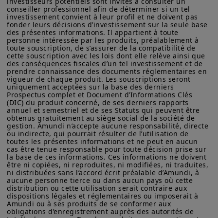
investisseurs potentiels sont invités à consulter un 
indicatif et constituent une présentation générale de nos
conseiller professionnel afin de déterminer si un tel 
produits et services. Ces informations ne sont pas exhaustives,
investissement convient à leur profil et ne doivent pas 
fonder leurs décisions d’investissement sur la seule base 
peuvent évoluer dans le temps et être mises à jour par Amundi
des présentes informations. Il appartient à toute 
Asset Management, sans préavis et à tout moment.
personne intéressée par les produits, préalablement à 
toute souscription, de s’assurer de la compatibilité de 
Votre accès à ce site est soumis au respect de la
cette souscription avec les lois dont elle relève ainsi que 
réglementation française en vigueur et aux «Mentions légales /
Forte reprise des
des conséquences fiscales d’un tel investissement et de 
Conditions générales d’accès au site».
prendre connaissance des documents réglementaires en 
émissions sur le
vigueur de chaque produit. Les souscriptions seront 
En choisissant d’accéder à notre site, vous reconnaissez avoir
uniquement acceptées sur la base des derniers 
pris connaissance de ces Conditions et les avoir acceptées.
Prospectus complet et Document d’Informations Clés 
crédit court terme
Nous vous conseillons, dans votre intérêt, de les lire
(DIC) du produit concerné, de ses derniers rapports 
annuel et semestriel et de ses Statuts qui peuvent être 
attentivement.
euro au S1 2026
obtenus gratuitement au siège social de la société de 
gestion. Amundi n’accepte aucune responsabilité, directe 
ou indirecte, qui pourrait résulter de l’utilisation de 
Sur le premier semestre 2026, le volume
toutes les présentes informations et ne peut en aucun 
cas être tenue responsable pour toute décision prise sur 
émis sur le
crédit court terme en euro
la base de ces informations. Ces informations ne doivent 
être ni copiées, ni reproduites, ni modifiées, ni traduites, 
s’élève à €
56,1 milliards
sur l’univers
ni distribuées sans l’accord écrit préalable d’Amundi, à 
Investment Grade
, hors
États
et
aucune personne tierce ou dans aucun pays où cette 
distribution ou cette utilisation serait contraire aux 
Agences
.
dispositions légales et réglementaires ou imposerait à 
Amundi ou à ses produits de se conformer aux 
obligations d’enregistrement auprès des autorités de 
Ce niveau représente une hausse de
18,2