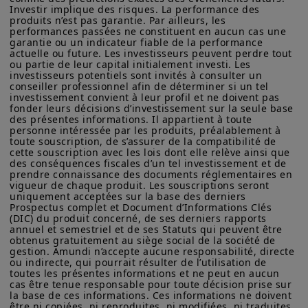
Investir implique des risques. La performance des 
la mise en place de ce type de solution
produits n’est pas garantie. Par ailleurs, les 
Amundi Asset Management vous informe que les informations
innovante :
performances passées ne constituent en aucun cas une 
sur les produits figurant sur ce site ne sont données qu’à titre
garantie ou un indicateur fiable de la performance 
indicatif et constituent une présentation générale de nos
actuelle ou future. Les investisseurs peuvent perdre tout 
produits et services. Ces informations ne sont pas exhaustives,
Être expert ou faire appel à un
ou partie de leur capital initialement investi. Les 
peuvent évoluer dans le temps et être mises à jour par Amundi
investisseurs potentiels sont invités à consulter un 
expert
des opérations de
Asset Management, sans préavis et à tout moment.
conseiller professionnel afin de déterminer si un tel 
investissement convient à leur profil et ne doivent pas 
financement
Votre accès à ce site est soumis au respect de la
fonder leurs décisions d’investissement sur la seule base 
Avoir accès à des
contreparties de
des présentes informations. Il appartient à toute 
réglementation française en vigueur et aux «Mentions légales /
personne intéressée par les produits, préalablement à 
Conditions générales d’accès au site».
premier ordre
toute souscription, de s’assurer de la compatibilité de 
cette souscription avec les lois dont elle relève ainsi que 
Avoir le support d’un
gestionnaire
En choisissant d’accéder à notre site, vous reconnaissez avoir
des conséquences fiscales d’un tel investissement et de 
pris connaissance de ces Conditions et les avoir acceptées.
fiduciaire indépendant
prendre connaissance des documents réglementaires en 
Nous vous conseillons, dans votre intérêt, de les lire
vigueur de chaque produit. Les souscriptions seront 
Privilégier la
structure « fonds »
qui
attentivement.
uniquement acceptées sur la base des derniers 
Prospectus complet et Document d’Informations Clés 
permet d’accéder à une prime
(DIC) du produit concerné, de ses derniers rapports 
supplémentaire et à une sécurité
annuel et semestriel et de ses Statuts qui peuvent être 
obtenus gratuitement au siège social de la société de 
renforcée
gestion. Amundi n’accepte aucune responsabilité, directe 
ou indirecte, qui pourrait résulter de l’utilisation de 
toutes les présentes informations et ne peut en aucun 
Le modèle économique ainsi que le
cas être tenue responsable pour toute décision prise sur 
cadre réglementaire dans lesquels
la base de ces informations. Ces informations ne doivent 
être ni copiées, ni reproduites, ni modifiées, ni traduites, 