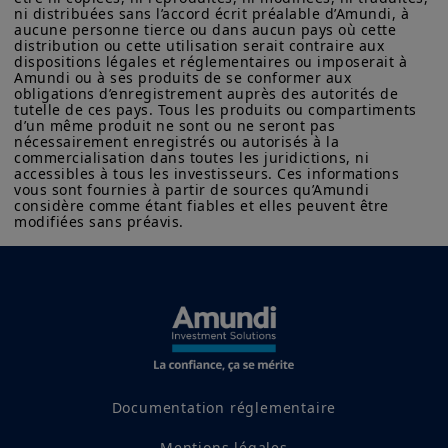
évoluent les compagnies d’assurance
ni distribuées sans l’accord écrit préalable d’Amundi, à 
aucune personne tierce ou dans aucun pays où cette 
les obligent à adopter des stratégies
distribution ou cette utilisation serait contraire aux 
d’investissement à long terme et à
dispositions légales et réglementaires ou imposerait à 
Amundi ou à ses produits de se conformer aux 
maintenir leur profitabilité dans un
obligations d’enregistrement auprès des autorités de 
tutelle de ces pays. Tous les produits ou compartiments 
environnement volatile. En parallèle,
d’un même produit ne sont ou ne seront pas 
nécessairement enregistrés ou autorisés à la 
les banques se voient imposer par les
commercialisation dans toutes les juridictions, ni 
autorités réglementaires des
accessibles à tous les investisseurs. Ces informations 
vous sont fournies à partir de sources qu’Amundi 
exigences de liquidité à court et à long
considère comme étant fiables et elles peuvent être 
modifiées sans préavis.
terme visant à garantir leur stabilité
et leur capacité à résister aux
tensions financières.
Dans cet article et à travers une étude
de cas, nous explorons comment la mise
en place d’une solution innovante
pourrait permettre aux assureurs de
Documentation réglementaire
générer une prime découlant de
Mentions légales