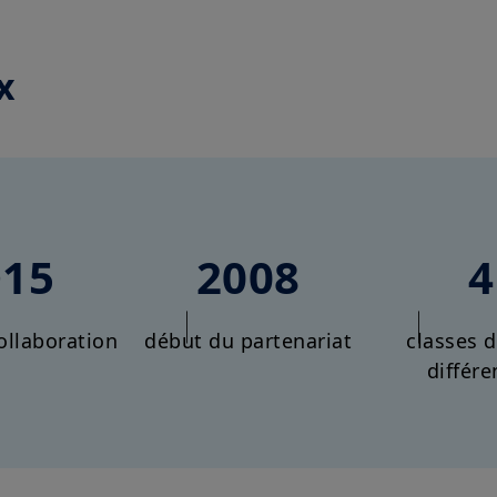
x
>15
2008
4
ollaboration
début du partenariat
classes d
différe