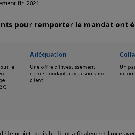
ement fin 2021.
temps et être mises à jour par Amundi Asset Managemen
moment.
Votre accès à ce site est soumis au respect de la régle
nts pour remporter le mandat ont ét
aux «Mentions légales / Conditions générales d’accès a
En choisissant d’accéder à notre site, vous reconnaisse
Conditions et les avoir acceptées. Nous vous conseillons,
attentivement.
Adéquation
Coll
sur le
Une offre d’investissement
Un par
ent
correspondant aux besoins du
de no
ge
client
ESG
é le projet, mais le client a finalement lancé ave