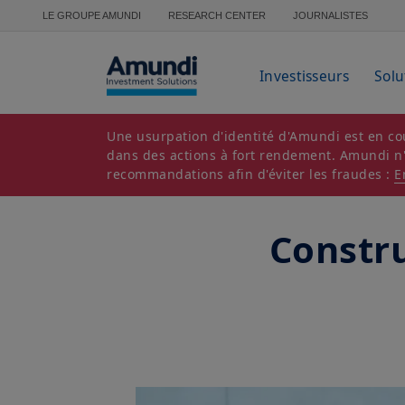
Aller au contenu principal
LE GROUPE AMUNDI
RESEARCH CENTER
JOURNALISTES
Investisseurs
Solu
Une usurpation d'identité d'Amundi est en cou
dans des actions à fort rendement. Amundi n'es
recommandations afin d'éviter les fraudes :
E
Constru