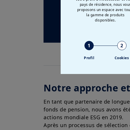
pays de résidence, nous vou
proposons un espace avec tou
Albert Ts
la gamme de produits
disponibles.
1
2
Profil
Cookies
Notre approche et
En tant que partenaire de longue 
fonds de pension, nous avons été 
actions mondiale ESG en 2019.
Après un processus de sélection