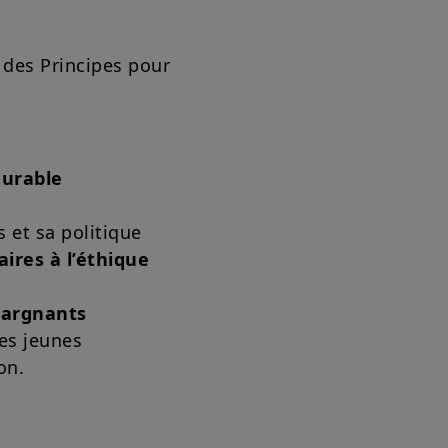
 des Principes pour
durable
 et sa politique
aires à l’éthique
pargnants
Ces jeunes
on.