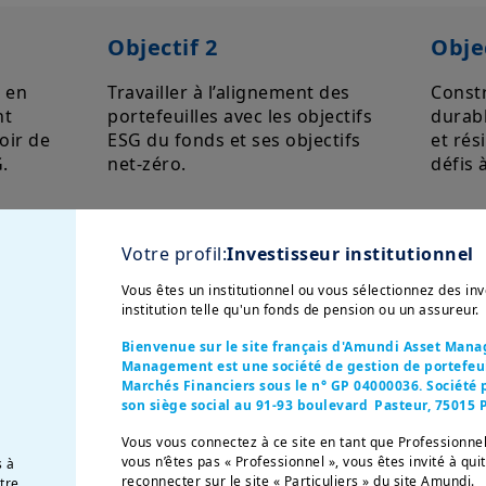
Objectif 2
Objec
 en
Travailler à l’alignement des
Constr
nt
portefeuilles avec les objectifs
durab
oir de
ESG du fonds et ses objectifs
et rés
.
net-zéro.
défis 
Votre profil:
Investisseur institutionnel
Vous êtes un institutionnel ou vous sélectionnez des i
institution telle qu'un fonds de pension ou un assureur.
Bienvenue sur le site français d'Amundi Asset Man
Management est une société de gestion de portefeuil
Marchés Financiers sous le n° GP 04000036. Société p
son siège social au 91-93 boulevard Pasteur, 75015 P
en étroite collaboration avec le fonds de pension 
Vous vous connectez à ce site en tant que Professionnel
 avons construit un partenariat solide qui évolue a
vous n’êtes pas « Professionnel », vous êtes invité à qui
s à
reconnecter sur le site « Particuliers » du site Amundi.
otre