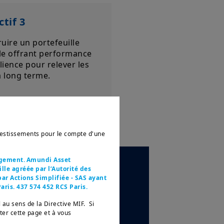
tif 3
uire un portefeuille
le offrant performance
ilience pour relever les
à long terme.
nvestissements pour le compte d'une
agement. Amundi Asset
le agréée par l’Autorité des
ar Actions Simplifiée - SAS ayant
aris. 437 574 452 RCS Paris.
pendant de nombreuses
 au sens de la Directive MIF. Si
vec leurs besoins.
tter cette page et à vous