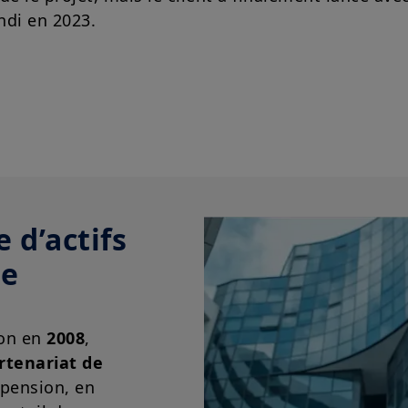
di en 2023.
 d’actifs
de
ion en
2008
,
rtenariat de
 pension, en