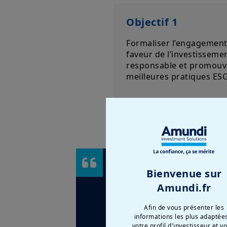
Objectif 1
Formaliser l’engagement
faveur de l’investisseme
responsable et promouv
meilleures pratiques ESG
Bienvenue sur
Amundi.fr
Travaillant 
Afin de vous présenter les
années, nous
informations les plus adaptée
votre profil d'investisseur et v