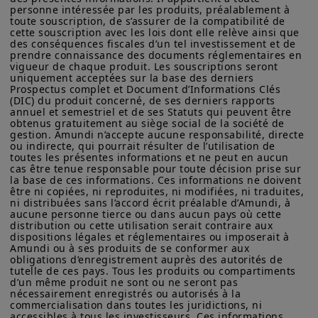
Partagez
personne intéressée par les produits, préalablement à 
peuvent évoluer dans le temps et être mises à jour par Amundi
toute souscription, de s’assurer de la compatibilité de 
Asset Management, sans préavis et à tout moment.
cette souscription avec les lois dont elle relève ainsi que 
des conséquences fiscales d’un tel investissement et de 
Votre accès à ce site est soumis au respect de la
prendre connaissance des documents réglementaires en 
réglementation française en vigueur et aux «Mentions légales /
vigueur de chaque produit. Les souscriptions seront 
Conditions générales d’accès au site».
uniquement acceptées sur la base des derniers 
Prospectus complet et Document d’Informations Clés 
En choisissant d’accéder à notre site, vous reconnaissez avoir
(DIC) du produit concerné, de ses derniers rapports 
pris connaissance de ces Conditions et les avoir acceptées.
annuel et semestriel et de ses Statuts qui peuvent être 
obtenus gratuitement au siège social de la société de 
Nous vous conseillons, dans votre intérêt, de les lire
gestion. Amundi n’accepte aucune responsabilité, directe 
attentivement.
ou indirecte, qui pourrait résulter de l’utilisation de 
toutes les présentes informations et ne peut en aucun 
cas être tenue responsable pour toute décision prise sur 
la base de ces informations. Ces informations ne doivent 
être ni copiées, ni reproduites, ni modifiées, ni traduites, 
ni distribuées sans l’accord écrit préalable d’Amundi, à 
aucune personne tierce ou dans aucun pays où cette 
distribution ou cette utilisation serait contraire aux 
dispositions légales et réglementaires ou imposerait à 
Amundi ou à ses produits de se conformer aux 
obligations d’enregistrement auprès des autorités de 
tutelle de ces pays. Tous les produits ou compartiments 
d’un même produit ne sont ou ne seront pas 
nécessairement enregistrés ou autorisés à la 
commercialisation dans toutes les juridictions, ni 
accessibles à tous les investisseurs. Ces informations 