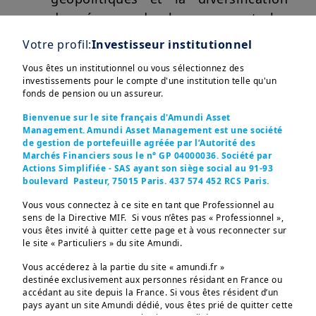
des réserves des banques centrales
en période de faiblesse du dollar.
Votre profil:
Investisseur institutionnel
Vous êtes un institutionnel ou vous sélectionnez des
Afficher plus
investissements pour le compte d'une institution telle qu'un
En savoir plus
fonds de pension ou un assureur.
Bienvenue sur le site français d'Amundi Asset
Management. Amundi Asset Management est une société
de gestion de portefeuille agréée par l’Autorité des
Marchés Financiers sous le n° GP 04000036. Société par
Ces informations sont destinées exclusivement aux 
Actions Simplifiée - SAS ayant son siège social au 91-93
investisseurs “Professionnels” au sens de la Directive 
boulevard Pasteur, 75015 Paris. 437 574 452 RCS Paris.
2004/39/CE du 21 avril 2004 « MIF »  et des articles 314-4 
et suivants du Règlement Général de l’AMF. Elles ne 
Vous vous connectez à ce site en tant que Professionnel au
s’adressent pas au grand public ou aux particuliers non-
sens de la Directive MIF. Si vous n’êtes pas « Professionnel »,
professionnels au sens de toute règlementation locale, ni 
vous êtes invité à quitter cette page et à vous reconnecter sur
aux “US Persons”, telle que cette expression est définie 
le site « Particuliers » du site Amundi.
par la «Regulation S» de la Securities and Exchange 
Commission en vertu du U.S. Securities Act de 1933. 

Vous accéderez à la partie du site « amundi.fr »
destinée exclusivement aux personnes résidant en France ou
Les informations non-contractuelles ne constituent en 
aucun cas une offre d’achat, une sollicitation de vente ou 
accédant au site depuis la France. Si vous êtes résident d’un
un conseil en investissement dans les OPCVM, fonds et 
pays ayant un site Amundi dédié, vous êtes prié de quitter cette
SICAV (les “produits”) d’Amundi ou de l’une de ses 