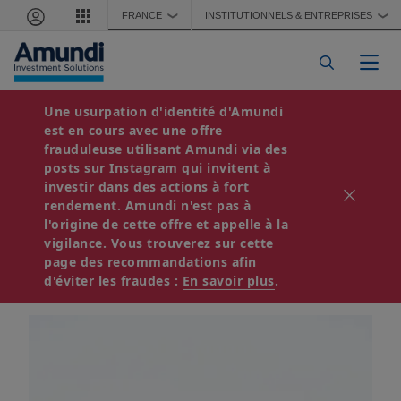
Aller au contenu principal
FRANCE
INSTITUTIONNELS & ENTREPRISES
❯
❯
Togg
Une usurpation d'identité d'Amundi
HEBDO DES MARCHÉS
est en cours avec une offre
13 janvier, 2026
3 minutes de lecture
frauduleuse utilisant Amundi via des
La BCE devrait
posts sur Instagram qui invitent à
investir dans des actions à fort
maintenir ses taux en
rendement. Amundi n'est pas à
l'origine de cette offre et appelle à la
vigilance. Vous trouverez sur cette
ce début d’année
page des recommandations afin
d'éviter les fraudes :
En savoir plus
.