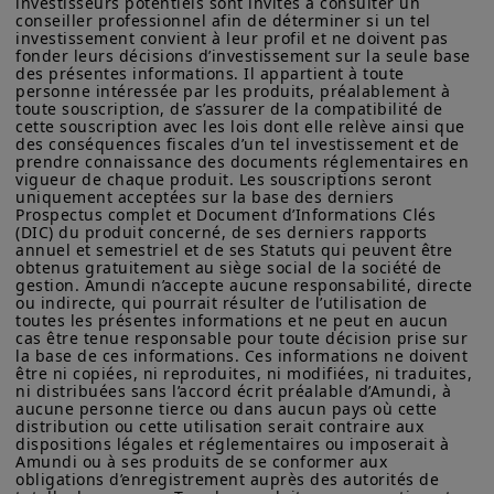
salaires et de la poursuite de
investisseurs potentiels sont invités à consulter un 
indicatif et constituent une présentation générale de nos
conseiller professionnel afin de déterminer si un tel 
l'appréciation de l'euro, qui tend à
produits et services. Ces informations ne sont pas exhaustives,
investissement convient à leur profil et ne doivent pas 
fonder leurs décisions d’investissement sur la seule base 
peuvent évoluer dans le temps et être mises à jour par Amundi
rendre les exportations moins chères.
des présentes informations. Il appartient à toute 
Asset Management, sans préavis et à tout moment.
personne intéressée par les produits, préalablement à 
Cet environnement est favorable aux
toute souscription, de s’assurer de la compatibilité de 
Votre accès à ce site est soumis au respect de la
cette souscription avec les lois dont elle relève ainsi que 
réglementation française en vigueur et aux «Mentions légales /
actions européennes, et les valeurs
des conséquences fiscales d’un tel investissement et de 
Conditions générales d’accès au site».
prendre connaissance des documents réglementaires en 
allemandes ont récemment atteint de
vigueur de chaque produit. Les souscriptions seront 
En choisissant d’accéder à notre site, vous reconnaissez avoir
nouveaux sommets historiques. Nous
uniquement acceptées sur la base des derniers 
pris connaissance de ces Conditions et les avoir acceptées.
Prospectus complet et Document d’Informations Clés 
pensons que la BCE va adopter une
Nous vous conseillons, dans votre intérêt, de les lire
(DIC) du produit concerné, de ses derniers rapports 
annuel et semestriel et de ses Statuts qui peuvent être 
attentivement.
approche attentiste en ce début d'année
obtenus gratuitement au siège social de la société de 
et indiquer qu'elle prendra ses décisions
gestion. Amundi n’accepte aucune responsabilité, directe 
ou indirecte, qui pourrait résulter de l’utilisation de 
en fonction de l'évolution des données
toutes les présentes informations et ne peut en aucun 
cas être tenue responsable pour toute décision prise sur 
macroéconomiques. Pour que de
la base de ces informations. Ces informations ne doivent 
être ni copiées, ni reproduites, ni modifiées, ni traduites, 
nouvelles baisses de taux se
ni distribuées sans l’accord écrit préalable d’Amundi, à 
concrétisent, il faudrait probablement la
aucune personne tierce ou dans aucun pays où cette 
distribution ou cette utilisation serait contraire aux 
combinaison d'un ralentissement de
dispositions légales et réglementaires ou imposerait à 
Amundi ou à ses produits de se conformer aux 
l'inflation des services, d'une
obligations d’enregistrement auprès des autorités de 