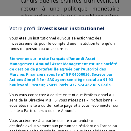
tandis que les craintes d'un éventuel
retour à une politique monétaire
plus stricte de la BCE semblent s'être
atténuées.
Votre profil:
Investisseur institutionnel
Vous êtes un institutionnel ou vous sélectionnez des
investissements pour le compte d'une institution telle qu'un
fonds de pension ou un assureur.
Afficher plus
Bienvenue sur le site français d'Amundi Asset
Management. Amundi Asset Management est une société
de gestion de portefeuille agréée par l’Autorité des
Marchés Financiers sous le n° GP 04000036. Société par
Actions Simplifiée - SAS ayant son siège social au 91-93
boulevard Pasteur, 75015 Paris. 437 574 452 RCS Paris.
Ces informations sont destinées exclusivement aux 
investisseurs “Professionnels” au sens de la Directive 
Vous vous connectez à ce site en tant que Professionnel au
2004/39/CE du 21 avril 2004 « MIF »  et des articles 314-4 
sens de la Directive MIF. Si vous n’êtes pas « Professionnel »,
et suivants du Règlement Général de l’AMF. Elles ne 
vous êtes invité à quitter cette page et à vous reconnecter sur
s’adressent pas au grand public ou aux particuliers non-
Dans cette édition
le site « Particuliers » du site Amundi.
professionnels au sens de toute règlementation locale, ni 
aux “US Persons”, telle que cette expression est définie 
Vous accéderez à la partie du site « amundi.fr »
par la «Regulation S» de la Securities and Exchange 
destinée exclusivement aux personnes résidant en France ou
Commission en vertu du U.S. Securities Act de 1933. 

Selon une estimation préliminaire,