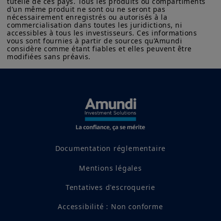
consommation atone et d'une
tutelle de ces pays. Tous les produits ou compartiments 
d’un même produit ne sont ou ne seront pas 
croissance économique inférieure aux
nécessairement enregistrés ou autorisés à la 
commercialisation dans toutes les juridictions, ni 
attentes. La faible croissance du crédit
accessibles à tous les investisseurs. Ces informations 
en zone euro et une monnaie plus forte
vous sont fournies à partir de sources qu’Amundi 
considère comme étant fiables et elles peuvent être 
pourraient également inciter la BCE à
modifiées sans préavis.
prendre des mesures.
Dates clés
13 jan.
14 jan.
16 jan.
Documentation réglementaire
Publication de
Publication
Publicatio
Mentions légales
l’indice des
de la
de la
Tentatives d'escroquerie
prix à la
balance
productio
Accessibilité : Non conforme
consommation
commerciale
industriell