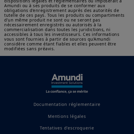
dispositions légales et réglementaires ou imposerait à 
ressources naturelles, la flexibilité des
Amundi ou à ses produits de se conformer aux 
banques centrales et un certain
obligations d’enregistrement auprès des autorités de 
tutelle de ces pays. Tous les produits ou compartiments 
potentiel lié à l’IA. Les perspectives du
d’un même produit ne sont ou ne seront pas 
nécessairement enregistrés ou autorisés à la 
Brésil sont plutôt favorables, mais nous
commercialisation dans toutes les juridictions, ni 
sommes attentifs à l’inflation, à la dette
accessibles à tous les investisseurs. Ces informations 
vous sont fournies à partir de sources qu’Amundi 
publique et aux élections de 2026. Dans
considère comme étant fiables et elles peuvent être 
modifiées sans préavis.
l'ensemble, nous conservons une vision
favorable des marchés émergents, en
particulier en Amérique latine et en
Asie.
* La diversification ne garantit pas un profit et ne protège
pas contre les pertes.
Documentation réglementaire
Dates clés
Mentions légales
Tentatives d'escroquerie