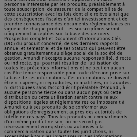
a accru la pression sur les
personne intéressée par les produits, préalablement à 
peuvent évoluer dans le temps et être mises à jour par Amundi
obligations d'État françaises (OAT), le
toute souscription, de s’assurer de la compatibilité de 
Asset Management, sans préavis et à tout moment.
cette souscription avec les lois dont elle relève ainsi que 
spread OAT-Bund s'élargissant à
des conséquences fiscales d’un tel investissement et de 
Votre accès à ce site est soumis au respect de la
prendre connaissance des documents réglementaires en 
environ 80 points de base. La
réglementation française en vigueur et aux «Mentions légales /
vigueur de chaque produit. Les souscriptions seront 
Conditions générales d’accès au site».
volatilité des spreads et la « prime
uniquement acceptées sur la base des derniers 
Prospectus complet et Document d’Informations Clés 
de risque politique » de 20 à 25
En choisissant d’accéder à notre site, vous reconnaissez avoir
(DIC) du produit concerné, de ses derniers rapports 
pris connaissance de ces Conditions et les avoir acceptées.
annuel et semestriel et de ses Statuts qui peuvent être 
points de base par rapport à leur
obtenus gratuitement au siège social de la société de 
Nous vous conseillons, dans votre intérêt, de les lire
juste valeur actuellement intégrée
gestion. Amundi n’accepte aucune responsabilité, directe 
attentivement.
ou indirecte, qui pourrait résulter de l’utilisation de 
dans les cours devraient persister
toutes les présentes informations et ne peut en aucun 
cas être tenue responsable pour toute décision prise sur 
jusqu'à ce que la situation politique
la base de ces informations. Ces informations ne doivent 
soit plus claire, même si les marchés
être ni copiées, ni reproduites, ni modifiées, ni traduites, 
ni distribuées sans l’accord écrit préalable d’Amundi, à 
des obligations d'État françaises
aucune personne tierce ou dans aucun pays où cette 
distribution ou cette utilisation serait contraire aux 
entrent dans cette phase plutôt en
dispositions légales et réglementaires ou imposerait à 
Amundi ou à ses produits de se conformer aux 
position de force, grâce à une
obligations d’enregistrement auprès des autorités de 
liquidité élevée et à la politique
tutelle de ces pays. Tous les produits ou compartiments 
d’un même produit ne sont ou ne seront pas 
accommodante de la Banque
nécessairement enregistrés ou autorisés à la 
commercialisation dans toutes les juridictions, ni 
centrale européenne (BCE).
accessibles à tous les investisseurs. Ces informations 