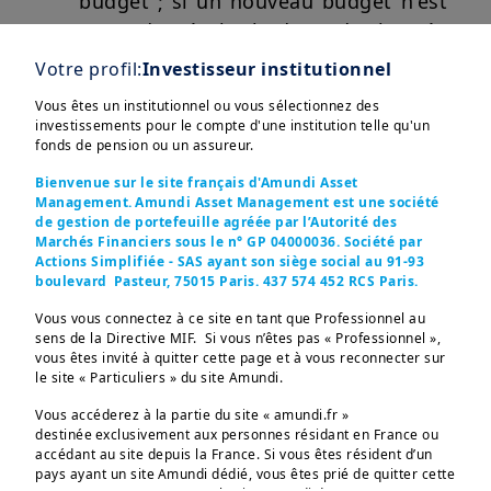
budget ; si un nouveau budget n'est
pas adopté, le budget de l'année
précédente reste en vigueur par
Votre profil:
Investisseur institutionnel
décret jusqu'à l'adoption d'une
Vous êtes un institutionnel ou vous sélectionnez des
nouvelle loi de finances.
Afficher plus
investissements pour le compte d'une institution telle qu'un
fonds de pension ou un assureur.
Bienvenue sur le site français d'Amundi Asset
Perspectives pour l'économie et la
Management. Amundi Asset Management est une société
de gestion de portefeuille agréée par l’Autorité des
dette françaises :
la croissance
Marchés Financiers sous le n° GP 04000036. Société par
économique de la France devrait
Ces informations sont destinées exclusivement aux 
Actions Simplifiée - SAS ayant son siège social au 91-93
investisseurs “Professionnels” au sens de la Directive 
boulevard Pasteur, 75015 Paris. 437 574 452 RCS Paris.
s'améliorer légèrement, soutenue
2004/39/CE du 21 avril 2004 « MIF »  et des articles 314-4 
par une consommation et des
et suivants du Règlement Général de l’AMF. Elles ne 
Vous vous connectez à ce site en tant que Professionnel au
s’adressent pas au grand public ou aux particuliers non-
sens de la Directive MIF. Si vous n’êtes pas « Professionnel »,
investissements plus soutenus,
professionnels au sens de toute règlementation locale, ni 
vous êtes invité à quitter cette page et à vous reconnecter sur
aux “US Persons”, telle que cette expression est définie 
même si l'incertitude politique
le site « Particuliers » du site Amundi.
par la «Regulation S» de la Securities and Exchange 
Commission en vertu du U.S. Securities Act de 1933. 

pourrait peser sur la confiance. Alors
Vous accéderez à la partie du site « amundi.fr »
que la dette publique devrait
destinée exclusivement aux personnes résidant en France ou
Les informations non-contractuelles ne constituent en 
aucun cas une offre d’achat, une sollicitation de vente ou 
accédant au site depuis la France. Si vous êtes résident d’un
augmenter en raison de déficits
un conseil en investissement dans les OPCVM, fonds et 
pays ayant un site Amundi dédié, vous êtes prié de quitter cette
SICAV (les “produits”) d’Amundi ou de l’une de ses 