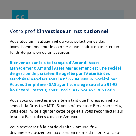
Votre profil:
Investisseur institutionnel
Vous êtes un institutionnel ou vous sélectionnez des
investissements pour le compte d'une institution telle qu'un
fonds de pension ou un assureur.
Afficher plus
Bienvenue sur le site français d'Amundi Asset
Management. Amundi Asset Management est une société
La conviction d’Amundi est que des
de gestion de portefeuille agréée par l’Autorité des
entreprises bien gérées dans la durée
Marchés Financiers sous le n° GP 04000036. Société par
Actions Simplifiée - SAS ayant son siège social au 91-93
sont essentielles pour des
boulevard Pasteur, 75015 Paris. 437 574 452 RCS Paris.
investissements réussis à long terme.
Ces informations sont destinées exclusivement aux 
Vous vous connectez à ce site en tant que Professionnel au
investisseurs “Professionnels” au sens de la Directive 
Une entreprise qui ne respecte pas et
sens de la Directive MIF. Si vous n’êtes pas « Professionnel »,
2004/39/CE du 21 avril 2004 « MIF »  et des articles 314-4 
et suivants du Règlement Général de l’AMF. Elles ne 
vous êtes invité à quitter cette page et à vous reconnecter sur
ne protège pas le monde naturel et
s’adressent pas au grand public ou aux particuliers non-
le site « Particuliers » du site Amundi.
professionnels au sens de toute règlementation locale, ni 
ses ressources compromet sa valeur
aux “US Persons”, telle que cette expression est définie 
Vous accéderez à la partie du site « amundi.fr »
par la «Regulation S» de la Securities and Exchange 
dans le futur.
destinée exclusivement aux personnes résidant en France ou
Commission en vertu du U.S. Securities Act de 1933. 
