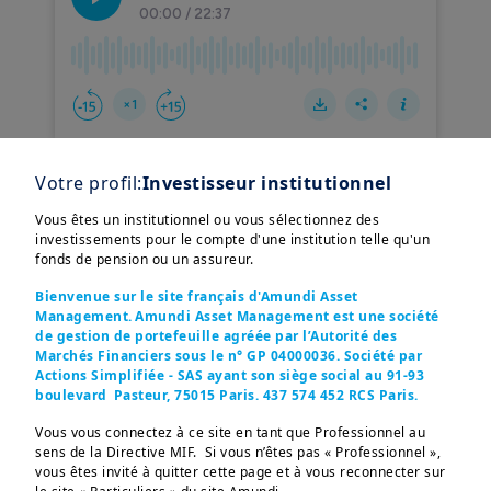
Votre profil:
Investisseur institutionnel
Dans le deuxième épisode de notre série
Vous êtes un institutionnel ou vous sélectionnez des
en cinq parties sur l'actionnariat
investissements pour le compte d'une institution telle qu'un
fonds de pension ou un assureur.
responsable, Aaron
McDougall
,
Responsable recherche climat, et
Ciaran
Bienvenue sur le site français d'Amundi Asset
Management. Amundi Asset Management est une société
Callaghan
, Responsable de la recherche
de gestion de portefeuille agréée par l’Autorité des
Afficher plus
sur les actions européennes, échangent
Marchés Financiers sous le n° GP 04000036. Société par
Actions Simplifiée - SAS ayant son siège social au 91-93
sur le thème de l'
engagement des
boulevard Pasteur, 75015 Paris. 437 574 452 RCS Paris.
actionnaires
en matière de climat
, en
Vous vous connectez à ce site en tant que Professionnel au
liant les
engagements climatiques
aux
sens de la Directive MIF. Si vous n’êtes pas « Professionnel »,
considérations financières des
vous êtes invité à quitter cette page et à vous reconnecter sur
Ces informations sont destinées exclusivement aux 