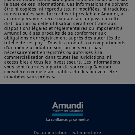
la base de ces informations. Ces informations ne doivent 
être ni copiées, ni reproduites, ni modifiées, ni traduites, 
S'abonner sur Spotify
ni distribuées sans l’accord écrit préalable d’Amundi, à 
aucune personne tierce ou dans aucun pays où cette 
distribution ou cette utilisation serait contraire aux 
dispositions légales et réglementaires ou imposerait à 
Amundi ou à ses produits de se conformer aux 
obligations d’enregistrement auprès des autorités de 
S'abonner sur Deezer
tutelle de ces pays. Tous les produits ou compartiments 
d’un même produit ne sont ou ne seront pas 
nécessairement enregistrés ou autorisés à la 
commercialisation dans toutes les juridictions, ni 
Découvrir notre offre
accessibles à tous les investisseurs. Ces informations 
vous sont fournies à partir de sources qu’Amundi 
et nos services en
considère comme étant fiables et elles peuvent être 
modifiées sans préavis.
matière de climat
Documentation réglementaire