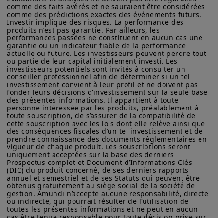
comme des faits avérés et ne sauraient être considérées 
d’Amundi Asset Management ou de ses sociétés affiliées.
Enfin, ils explorent les meilleures
comme des prédictions exactes des événements futurs. 
Investir implique des risques. La performance des 
Amundi Asset Management vous informe que les informations
pratiques en matière d'engagements
produits n’est pas garantie. Par ailleurs, les 
sur les produits figurant sur ce site ne sont données qu’à titre
performances passées ne constituent en aucun cas une 
climatiques et de vote, en s'appuyant
indicatif et constituent une présentation générale de nos
garantie ou un indicateur fiable de la performance 
produits et services. Ces informations ne sont pas exhaustives,
sur des études de cas réels tirés des
actuelle ou future. Les investisseurs peuvent perdre tout 
peuvent évoluer dans le temps et être mises à jour par Amundi
ou partie de leur capital initialement investi. Les 
interactions d'Amundi avec les
Asset Management, sans préavis et à tout moment.
investisseurs potentiels sont invités à consulter un 
conseiller professionnel afin de déterminer si un tel 
émetteurs.
Votre accès à ce site est soumis au respect de la
investissement convient à leur profil et ne doivent pas 
fonder leurs décisions d’investissement sur la seule base 
réglementation française en vigueur et aux «Mentions légales /
des présentes informations. Il appartient à toute 
Conditions générales d’accès au site».
personne intéressée par les produits, préalablement à 
toute souscription, de s’assurer de la compatibilité de 
En choisissant d’accéder à notre site, vous reconnaissez avoir
cette souscription avec les lois dont elle relève ainsi que 
S'abonner au podcast
pris connaissance de ces Conditions et les avoir acceptées.
des conséquences fiscales d’un tel investissement et de 
Nous vous conseillons, dans votre intérêt, de les lire
prendre connaissance des documents réglementaires en 
Outerblue
attentivement.
vigueur de chaque produit. Les souscriptions seront 
uniquement acceptées sur la base des derniers 
Prospectus complet et Document d’Informations Clés 
(DIC) du produit concerné, de ses derniers rapports 
annuel et semestriel et de ses Statuts qui peuvent être 
obtenus gratuitement au siège social de la société de 
gestion. Amundi n’accepte aucune responsabilité, directe 
ou indirecte, qui pourrait résulter de l’utilisation de 
S'abonner sur Apple
toutes les présentes informations et ne peut en aucun 
cas être tenue responsable pour toute décision prise sur 