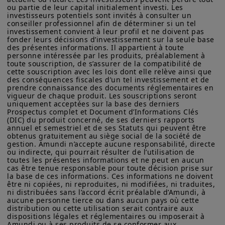
sur les produits figurant sur ce site ne sont données qu’à titre
ou partie de leur capital initialement investi. Les 
proche du conflit.
indicatif et constituent une présentation générale de nos
investisseurs potentiels sont invités à consulter un 
conseiller professionnel afin de déterminer si un tel 
produits et services. Ces informations ne sont pas exhaustives,
investissement convient à leur profil et ne doivent pas 
peuvent évoluer dans le temps et être mises à jour par Amundi
Zone euro :
l'inflation globale
fonder leurs décisions d’investissement sur la seule base 
Asset Management, sans préavis et à tout moment.
des présentes informations. Il appartient à toute 
devrait s'établir en moyenne à 2,8 %
personne intéressée par les produits, préalablement à 
Votre accès à ce site est soumis au respect de la
en 2026, puis revenir autour de 2,2 %
toute souscription, de s’assurer de la compatibilité de 
réglementation française en vigueur et aux «Mentions légales /
cette souscription avec les lois dont elle relève ainsi que 
en 2027. Le transfert modéré de la
Conditions générales d’accès au site».
des conséquences fiscales d’un tel investissement et de 
prendre connaissance des documents réglementaires en 
hausse des prix de l'énergie au
En choisissant d’accéder à notre site, vous reconnaissez avoir
vigueur de chaque produit. Les souscriptions seront 
reste de l'économie devrait
pris connaissance de ces Conditions et les avoir acceptées.
uniquement acceptées sur la base des derniers 
Prospectus complet et Document d’Informations Clés 
Nous vous conseillons, dans votre intérêt, de les lire
permettre à la BCE de maintenir une
(DIC) du produit concerné, de ses derniers rapports 
attentivement.
annuel et semestriel et de ses Statuts qui peuvent être 
posture de statu quo. La croissance
obtenus gratuitement au siège social de la société de 
économique devrait rester stable :
gestion. Amundi n’accepte aucune responsabilité, directe 
ou indirecte, qui pourrait résulter de l’utilisation de 
0,8 % en 2026, puis repartir à 1,1 %
toutes les présentes informations et ne peut en aucun 
cas être tenue responsable pour toute décision prise sur 
en 2027.
la base de ces informations. Ces informations ne doivent 
être ni copiées, ni reproduites, ni modifiées, ni traduites, 
États-Unis :
l'inflation globale
ni distribuées sans l’accord écrit préalable d’Amundi, à 
aucune personne tierce ou dans aucun pays où cette 
devrait s'établir en moyenne à 3,3 %
distribution ou cette utilisation serait contraire aux 
dispositions légales et réglementaires ou imposerait à 
en 2026, puis diminuer autour de 2,4
Amundi ou à ses produits de se conformer aux 