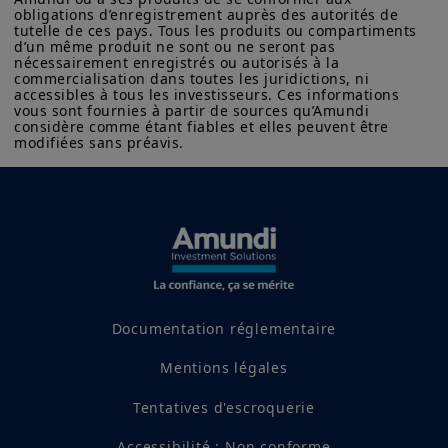
% en 2027. Nous maintenons une
obligations d’enregistrement auprès des autorités de 
tutelle de ces pays. Tous les produits ou compartiments 
baisse des taux de la Fed en 2027. La
d’un même produit ne sont ou ne seront pas 
nécessairement enregistrés ou autorisés à la 
croissance économique devrait
commercialisation dans toutes les juridictions, ni 
accessibles à tous les investisseurs. Ces informations 
atteindre en moyenne 2,3 % en 2026,
vous sont fournies à partir de sources qu’Amundi 
puis ralentir à 2,0 % en 2027.
considère comme étant fiables et elles peuvent être 
modifiées sans préavis.
Nous prévoyons que les banques
centrales garderont les taux
inchangés en 2026.
Une question centrale pour les
investisseurs est la fonction de
Documentation réglementaire
réaction des banques centrales : ce
Mentions légales
choc énergétique peut-il être
considéré comme temporaire ou
Tentatives d'escroquerie
nécessite-t-il un resserrement
Accessibilité : Non conforme