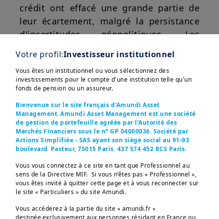
crédit ont effacé une grande partie de
leur écartement, malgré la persistance
d'incertitudes géopolitiques. Les
niveaux de valorisation ne traduisent
Votre profil:
Investisseur institutionnel
pas de préoccupations majeures
Vous êtes un institutionnel ou vous sélectionnez des
concernant la croissance mondiale. Pour
investissements pour le compte d'une institution telle qu'un
l'instant, les investisseurs considèrent
fonds de pension ou un assureur.
l'impact du conflit comme un choc
Afficher plus
Bienvenue sur le site français d'Amundi Asset
inflationniste temporaire aux effets
Management. Amundi Asset Management est une société
de gestion de portefeuille agréée par l’Autorité des
limités sur la croissance. Les prix de
Marchés Financiers sous le n° GP 04000036. Société par
gros du pétrole et du gaz ont augmenté
Actions Simplifiée - SAS ayant son siège social au 91-93
boulevard Pasteur, 75015 Paris. 437 574 452 RCS Paris.
d'environ 60 % et 70 % respectivement.
Ces informations sont destinées exclusivement aux 
Les rendements des obligations d'État
Vous vous connectez à ce site en tant que Professionnel au
investisseurs “Professionnels” au sens de la Directive 
sens de la Directive MIF. Si vous n’êtes pas « Professionnel »,
ont augmenté sur l'ensemble de la
2004/39/CE du 21 avril 2004 « MIF »  et des articles 314-4 
vous êtes invité à quitter cette page et à vous reconnecter sur
et suivants du Règlement Général de l’AMF. Elles ne 
courbe, en particulier à court terme. Les
le site « Particuliers » du site Amundi.
s’adressent pas au grand public ou aux particuliers non-
professionnels au sens de toute règlementation locale, ni 
marchés des taux ont réévalué les
Vous accéderez à la partie du site « amundi.fr »
aux “US Persons”, telle que cette expression est définie 
destinée exclusivement aux personnes résidant en France ou
risques d'inflation et anticipent des
par la «Regulation S» de la Securities and Exchange 