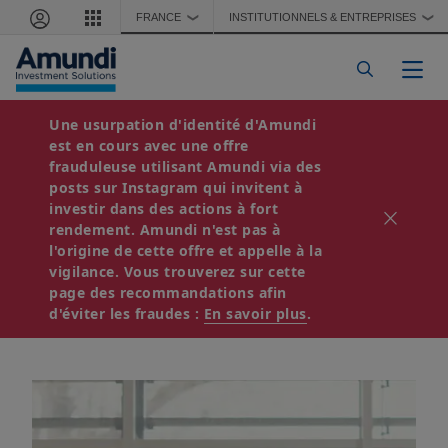
Aller au contenu principal
FRANCE
INSTITUTIONNELS & ENTREPRISES
❯
❯
Togg
Une usurpation d'identité d'Amundi
TRÉSORERIE
est en cours avec une offre
17 mai, 2026
6 minutes de lecture
frauduleuse utilisant Amundi via des
Point sur le marché
posts sur Instagram qui invitent à
investir dans des actions à fort
crédit € - Mai 2026
rendement. Amundi n'est pas à
l'origine de cette offre et appelle à la
vigilance. Vous trouverez sur cette
page des recommandations afin
Télécharger
d'éviter les fraudes :
En savoir plus
.