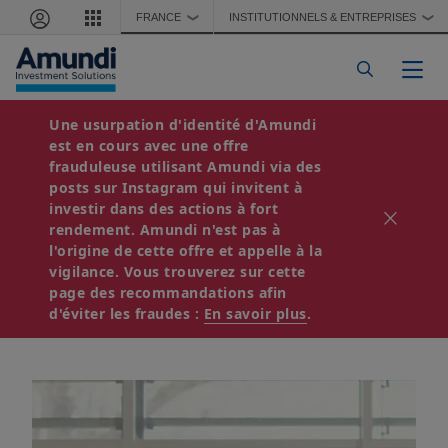
Aller au contenu principal
FRANCE
INSTITUTIONNELS & ENTREPRISES
❯
❯
Togg
Une usurpation d'identité d'Amundi
TRÉSORERIE
est en cours avec une offre
23 octobre, 2025
2 minutes de lecture
frauduleuse utilisant Amundi via des
Point sur le marché
posts sur Instagram qui invitent à
investir dans des actions à fort
crédit € - Octobre 2025
rendement. Amundi n'est pas à
l'origine de cette offre et appelle à la
vigilance. Vous trouverez sur cette
page des recommandations afin
Télécharger
d'éviter les fraudes :
En savoir plus
.