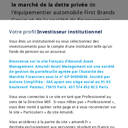
le marché de la dette privée
de
l'équipementier automobile First Brands
Group et de la société de financement
automobile américaine Tricolor
Votre profil:
Investisseur institutionnel
Holdings. Les spreads se resserrent à
Vous êtes un institutionnel ou vous sélectionnez des
nouveau après avoir atteint un point
investissements pour le compte d'une institution telle qu'un
haut mi-octobre, sauf pour les
fonds de pension ou un assureur.
émetteurs les plus fragiles du
High Yield
.
Afficher plus
Bienvenue sur le site français d'Amundi Asset
Management. Amundi Asset Management est une société
La dette privée est une classe d'actifs
de gestion de portefeuille agréée par l’Autorité des
Marchés Financiers sous le n° GP 04000036. Société par
qui a connu une forte croissance ces
Actions Simplifiée - SAS ayant son siège social au 91-93
dernières années
et qui suscite
boulevard Pasteur, 75015 Paris. 437 574 452 RCS Paris.
aujourd'hui des inquiétudes quant au
Ces informations sont destinées exclusivement aux 
Vous vous connectez à ce site en tant que Professionnel au
investisseurs “Professionnels” au sens de la Directive 
risque de crédit, au manque de
sens de la Directive MIF. Si vous n’êtes pas « Professionnel »,
2004/39/CE du 21 avril 2004 « MIF »  et des articles 314-4 
vous êtes invité à quitter cette page et à vous reconnecter sur
liquidités et aux niveaux de valorisation.
et suivants du Règlement Général de l’AMF. Elles ne 
le site « Particuliers » du site Amundi.
s’adressent pas au grand public ou aux particuliers non-
Nous ne considérons pas la situation
professionnels au sens de toute règlementation locale, ni 
Vous accéderez à la partie du site « amundi.fr »
aux “US Persons”, telle que cette expression est définie 
actuelle comme alarmante ni
destinée exclusivement aux personnes résidant en France ou
par la «Regulation S» de la Securities and Exchange 