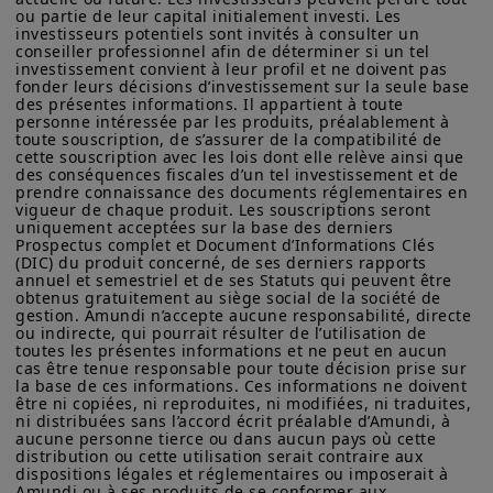
sur les produits figurant sur ce site ne sont données qu’à titre
venir.
ou partie de leur capital initialement investi. Les 
indicatif et constituent une présentation générale de nos
investisseurs potentiels sont invités à consulter un 
conseiller professionnel afin de déterminer si un tel 
produits et services. Ces informations ne sont pas exhaustives,
Par ailleurs, la demande pour les
investissement convient à leur profil et ne doivent pas 
peuvent évoluer dans le temps et être mises à jour par Amundi
fonder leurs décisions d’investissement sur la seule base 
Asset Management, sans préavis et à tout moment.
produits de taux devrait rester solide.
des présentes informations. Il appartient à toute 
personne intéressée par les produits, préalablement à 
L'assouplissement des banques
Votre accès à ce site est soumis au respect de la
toute souscription, de s’assurer de la compatibilité de 
réglementation française en vigueur et aux «Mentions légales /
centrales dans un cycle économique
cette souscription avec les lois dont elle relève ainsi que 
Conditions générales d’accès au site».
des conséquences fiscales d’un tel investissement et de 
résilient crée un contexte positif pour
prendre connaissance des documents réglementaires en 
En choisissant d’accéder à notre site, vous reconnaissez avoir
vigueur de chaque produit. Les souscriptions seront 
les actifs risqués. Nous anticipons des
pris connaissance de ces Conditions et les avoir acceptées.
uniquement acceptées sur la base des derniers 
baisses de taux non seulement de la
Prospectus complet et Document d’Informations Clés 
Nous vous conseillons, dans votre intérêt, de les lire
(DIC) du produit concerné, de ses derniers rapports 
attentivement.
Réserve fédérale, mais aussi de la
annuel et semestriel et de ses Statuts qui peuvent être 
obtenus gratuitement au siège social de la société de 
Banque centrale européenne. Dans ce
gestion. Amundi n’accepte aucune responsabilité, directe 
contexte, les flux de capitaux devraient
ou indirecte, qui pourrait résulter de l’utilisation de 
toutes les présentes informations et ne peut en aucun 
rester soutenus, les investisseurs
cas être tenue responsable pour toute décision prise sur 
la base de ces informations. Ces informations ne doivent 
cherchant des alternatives de
être ni copiées, ni reproduites, ni modifiées, ni traduites, 
rendement en raison de la baisse des
ni distribuées sans l’accord écrit préalable d’Amundi, à 
aucune personne tierce ou dans aucun pays où cette 
taux à court terme. Ces baisses de taux
distribution ou cette utilisation serait contraire aux 
dispositions légales et réglementaires ou imposerait à 
auront donc un impact positif sur le
Amundi ou à ses produits de se conformer aux 