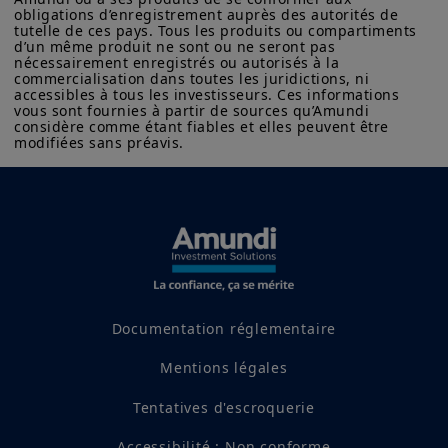
crédit avec davantage de liquidités dans
obligations d’enregistrement auprès des autorités de 
tutelle de ces pays. Tous les produits ou compartiments 
cette classe d'actifs.
d’un même produit ne sont ou ne seront pas 
nécessairement enregistrés ou autorisés à la 
commercialisation dans toutes les juridictions, ni 
accessibles à tous les investisseurs. Ces informations 
Marché primaire
vous sont fournies à partir de sources qu’Amundi 
considère comme étant fiables et elles peuvent être 
modifiées sans préavis.
Investment Grade
Documentation réglementaire
Mentions légales
Tentatives d'escroquerie
Accessibilité : Non conforme