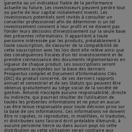
Investment Grade
Amundi Asset Management vous informe que les informations
garantie ou un indicateur fiable de la performance 
sur les produits figurant sur ce site ne sont données qu’à titre
actuelle ou future. Les investisseurs peuvent perdre tout 
ou partie de leur capital initialement investi. Les 
indicatif et constituent une présentation générale de nos
investisseurs potentiels sont invités à consulter un 
produits et services. Ces informations ne sont pas exhaustives,
conseiller professionnel afin de déterminer si un tel 
peuvent évoluer dans le temps et être mises à jour par Amundi
investissement convient à leur profil et ne doivent pas 
Asset Management, sans préavis et à tout moment.
fonder leurs décisions d’investissement sur la seule base 
des présentes informations. Il appartient à toute 
Votre accès à ce site est soumis au respect de la
personne intéressée par les produits, préalablement à 
réglementation française en vigueur et aux «Mentions légales /
toute souscription, de s’assurer de la compatibilité de 
Conditions générales d’accès au site».
cette souscription avec les lois dont elle relève ainsi que 
des conséquences fiscales d’un tel investissement et de 
En choisissant d’accéder à notre site, vous reconnaissez avoir
prendre connaissance des documents réglementaires en 
vigueur de chaque produit. Les souscriptions seront 
pris connaissance de ces Conditions et les avoir acceptées.
uniquement acceptées sur la base des derniers 
Nous vous conseillons, dans votre intérêt, de les lire
Prospectus complet et Document d’Informations Clés 
Données du marché
attentivement.
(DIC) du produit concerné, de ses derniers rapports 
annuel et semestriel et de ses Statuts qui peuvent être 
obtenus gratuitement au siège social de la société de 
gestion. Amundi n’accepte aucune responsabilité, directe 
ou indirecte, qui pourrait résulter de l’utilisation de 
toutes les présentes informations et ne peut en aucun 
cas être tenue responsable pour toute décision prise sur 
la base de ces informations. Ces informations ne doivent 
être ni copiées, ni reproduites, ni modifiées, ni traduites, 
ni distribuées sans l’accord écrit préalable d’Amundi, à 
aucune personne tierce ou dans aucun pays où cette 
distribution ou cette utilisation serait contraire aux 