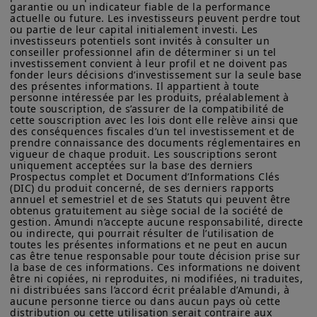
Amundi Asset Management vous informe que les informations
garantie ou un indicateur fiable de la performance 
sur les produits figurant sur ce site ne sont données qu’à titre
actuelle ou future. Les investisseurs peuvent perdre tout 
ou partie de leur capital initialement investi. Les 
indicatif et constituent une présentation générale de nos
investisseurs potentiels sont invités à consulter un 
produits et services. Ces informations ne sont pas exhaustives,
Données du marché
conseiller professionnel afin de déterminer si un tel 
peuvent évoluer dans le temps et être mises à jour par Amundi
investissement convient à leur profil et ne doivent pas 
Asset Management, sans préavis et à tout moment.
fonder leurs décisions d’investissement sur la seule base 
des présentes informations. Il appartient à toute 
Votre accès à ce site est soumis au respect de la
personne intéressée par les produits, préalablement à 
réglementation française en vigueur et aux «Mentions légales /
toute souscription, de s’assurer de la compatibilité de 
Conditions générales d’accès au site».
cette souscription avec les lois dont elle relève ainsi que 
des conséquences fiscales d’un tel investissement et de 
En choisissant d’accéder à notre site, vous reconnaissez avoir
prendre connaissance des documents réglementaires en 
vigueur de chaque produit. Les souscriptions seront 
pris connaissance de ces Conditions et les avoir acceptées.
uniquement acceptées sur la base des derniers 
Nous vous conseillons, dans votre intérêt, de les lire
Prospectus complet et Document d’Informations Clés 
attentivement.
(DIC) du produit concerné, de ses derniers rapports 
annuel et semestriel et de ses Statuts qui peuvent être 
obtenus gratuitement au siège social de la société de 
gestion. Amundi n’accepte aucune responsabilité, directe 
ou indirecte, qui pourrait résulter de l’utilisation de 
toutes les présentes informations et ne peut en aucun 
cas être tenue responsable pour toute décision prise sur 
Découvrez notre offre
la base de ces informations. Ces informations ne doivent 
être ni copiées, ni reproduites, ni modifiées, ni traduites, 
de trésorerie
ni distribuées sans l’accord écrit préalable d’Amundi, à 
aucune personne tierce ou dans aucun pays où cette 
distribution ou cette utilisation serait contraire aux 