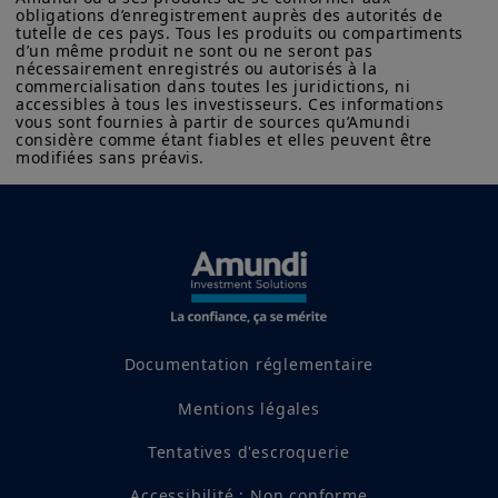
technologiques. Les valeurs
obligations d’enregistrement auprès des autorités de 
financières, notamment en Europe,
tutelle de ces pays. Tous les produits ou compartiments 
d’un même produit ne sont ou ne seront pas 
en ont également bénéficié. En
nécessairement enregistrés ou autorisés à la 
commercialisation dans toutes les juridictions, ni 
conséquence, le S&P 500 est encore
accessibles à tous les investisseurs. Ces informations 
plus concentré qu’il ne l’était en
vous sont fournies à partir de sources qu’Amundi 
considère comme étant fiables et elles peuvent être 
début d’année et les valorisations
modifiées sans préavis.
sont à nouveau au plus haut. Cela
pourrait donner l’occasion à d’autres
marchés de se distinguer, ne serait-
ce que temporairement. Dans cette
perspective, l’Europe est un candidat
sérieux si l’on considère ses niveaux
de valorisation.
Documentation réglementaire
Mentions légales
Les bons du Trésor américain se sont
redressés durant l’été, la baisse des
Tentatives d'escroquerie
chiffres de l’emploi et les révisions à
Accessibilité : Non conforme