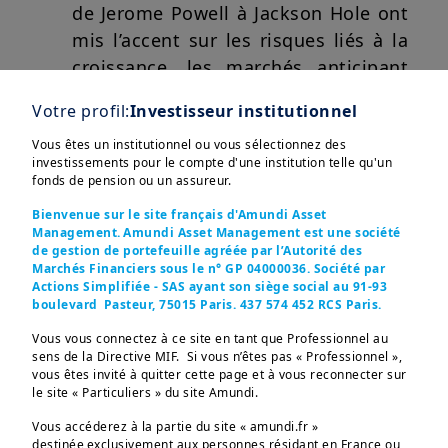
de Jerome Powell à Jackson Hole ont
mis l’accent sur les risques liés à la
croissance, les marchés anticipant
désormais une baisse des taux en
Votre profil:
Investisseur institutionnel
septembre et de nouvelles mesures
Vous êtes un institutionnel ou vous sélectionnez des
d’assouplissement en cas de
investissements pour le compte d'une institution telle qu'un
ralentissement de l’économie.
fonds de pension ou un assureur.
Afficher plus
Bienvenue sur le site français d'Amundi Asset
Zone euro
: Une hausse des droits
Management. Amundi Asset Management est une société
de douane à environ 15 % pèsera sur
de gestion de portefeuille agréée par l’Autorité des
Marchés Financiers sous le n° GP 04000036. Société par
la croissance jusqu’en 2026, laissant
Actions Simplifiée - SAS ayant son siège social au 91-93
la demande intérieure porter la
boulevard Pasteur, 75015 Paris. 437 574 452 RCS Paris.
reprise à mesure que les
Ces informations sont destinées exclusivement aux 
Vous vous connectez à ce site en tant que Professionnel au
investisseurs “Professionnels” au sens de la Directive 
exportations s’essouffleront. La
sens de la Directive MIF. Si vous n’êtes pas « Professionnel »,
2004/39/CE du 21 avril 2004 « MIF »  et des articles 314-4 
vous êtes invité à quitter cette page et à vous reconnecter sur
désinflation se poursuit, mais
et suivants du Règlement Général de l’AMF. Elles ne 
le site « Particuliers » du site Amundi.
s’adressent pas au grand public ou aux particuliers non-
l’inflation persistante des services et
professionnels au sens de toute règlementation locale, ni 
Vous accéderez à la partie du site « amundi.fr »
aux “US Persons”, telle que cette expression est définie 
de l’alimentation signifie que la
destinée exclusivement aux personnes résidant en France ou
par la «Regulation S» de la Securities and Exchange 