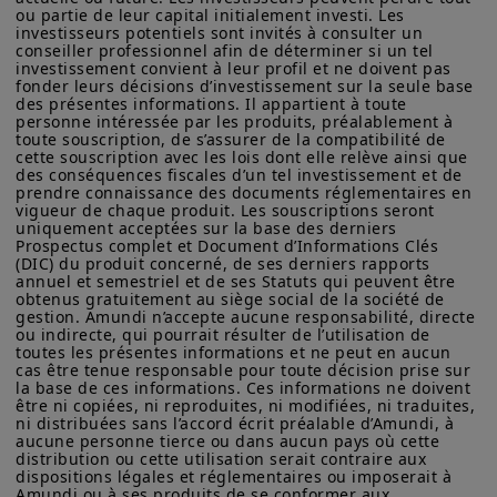
sur les produits figurant sur ce site ne sont données qu’à titre
ou partie de leur capital initialement investi. Les 
indicatif et constituent une présentation générale de nos
investisseurs potentiels sont invités à consulter un 
conseiller professionnel afin de déterminer si un tel 
produits et services. Ces informations ne sont pas exhaustives,
Leçons de l’été :
investissement convient à leur profil et ne doivent pas 
peuvent évoluer dans le temps et être mises à jour par Amundi
fonder leurs décisions d’investissement sur la seule base 
Asset Management, sans préavis et à tout moment.
visibilité sur les
des présentes informations. Il appartient à toute 
personne intéressée par les produits, préalablement à 
Votre accès à ce site est soumis au respect de la
bénéfices et évolution
toute souscription, de s’assurer de la compatibilité de 
réglementation française en vigueur et aux «Mentions légales /
cette souscription avec les lois dont elle relève ainsi que 
Conditions générales d’accès au site».
des conséquences fiscales d’un tel investissement et de 
des courbes de taux
prendre connaissance des documents réglementaires en 
En choisissant d’accéder à notre site, vous reconnaissez avoir
vigueur de chaque produit. Les souscriptions seront 
pris connaissance de ces Conditions et les avoir acceptées.
uniquement acceptées sur la base des derniers 
Points clés
Prospectus complet et Document d’Informations Clés 
Nous vous conseillons, dans votre intérêt, de les lire
(DIC) du produit concerné, de ses derniers rapports 
attentivement.
annuel et semestriel et de ses Statuts qui peuvent être 
L’été n’a pas interrompu la forte
obtenus gratuitement au siège social de la société de 
gestion. Amundi n’accepte aucune responsabilité, directe 
hausse des marchés actions débutée
ou indirecte, qui pourrait résulter de l’utilisation de 
le 8 avril. Les publications de
toutes les présentes informations et ne peut en aucun 
cas être tenue responsable pour toute décision prise sur 
résultats ont même amplifié
la base de ces informations. Ces informations ne doivent 
être ni copiées, ni reproduites, ni modifiées, ni traduites, 
l'ambiance positive, en particulier
ni distribuées sans l’accord écrit préalable d’Amundi, à 
aux États-Unis et en ce qui concerne
aucune personne tierce ou dans aucun pays où cette 
distribution ou cette utilisation serait contraire aux 
les grandes entreprises
dispositions légales et réglementaires ou imposerait à 
Amundi ou à ses produits de se conformer aux 