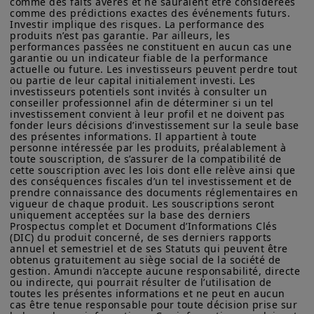
comme des faits avérés et ne sauraient être considérées 
d’Amundi Asset Management ou de ses sociétés affiliées.
comme des prédictions exactes des événements futurs. 
ou, à l'inverse, acheter dans le
Investir implique des risques. La performance des 
Amundi Asset Management vous informe que les informations
momentum de leur performance ajoute
produits n’est pas garantie. Par ailleurs, les 
sur les produits figurant sur ce site ne sont données qu’à titre
performances passées ne constituent en aucun cas une 
durablement de la valeur.
indicatif et constituent une présentation générale de nos
garantie ou un indicateur fiable de la performance 
produits et services. Ces informations ne sont pas exhaustives,
actuelle ou future. Les investisseurs peuvent perdre tout 
ou partie de leur capital initialement investi. Les 
peuvent évoluer dans le temps et être mises à jour par Amundi
investisseurs potentiels sont invités à consulter un 
Asset Management, sans préavis et à tout moment.
L'analyse des
conseiller professionnel afin de déterminer si un tel 
investissement convient à leur profil et ne doivent pas 
Votre accès à ce site est soumis au respect de la
conditions de suivi de
fonder leurs décisions d’investissement sur la seule base 
réglementation française en vigueur et aux «Mentions légales /
des présentes informations. Il appartient à toute 
Conditions générales d’accès au site».
personne intéressée par les produits, préalablement à 
tendance paraît plus
toute souscription, de s’assurer de la compatibilité de 
En choisissant d’accéder à notre site, vous reconnaissez avoir
cette souscription avec les lois dont elle relève ainsi que 
efficace
pris connaissance de ces Conditions et les avoir acceptées.
des conséquences fiscales d’un tel investissement et de 
Nous vous conseillons, dans votre intérêt, de les lire
prendre connaissance des documents réglementaires en 
vigueur de chaque produit. Les souscriptions seront 
attentivement.
Les CTA ont tendance à donner de bons
uniquement acceptées sur la base des derniers 
Prospectus complet et Document d’Informations Clés 
résultats lorsque les tendances des
(DIC) du produit concerné, de ses derniers rapports 
annuel et semestriel et de ses Statuts qui peuvent être 
actifs sont relativement précoces, avec
obtenus gratuitement au siège social de la société de 
gestion. Amundi n’accepte aucune responsabilité, directe 
des corrélations inter-tendances
ou indirecte, qui pourrait résulter de l’utilisation de 
raisonnablement faibles et une volatilité
toutes les présentes informations et ne peut en aucun 
cas être tenue responsable pour toute décision prise sur 
exploitable (c'est-à-dire ni trop faible, ni