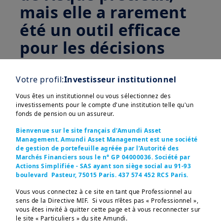
mais elle a rarement
été un outil efficace
pour les décisions
d'allocation.
Votre profil:
Investisseur institutionnel
Suivre les expositions des CTAs pour
Vous êtes un institutionnel ou vous sélectionnez des
vérifier leur adéquation avec sa vision
investissements pour le compte d'une institution telle qu'un
fonds de pension ou un assureur.
fondamentale et/ou leur intégration
dans une allocation diversifiée peut
Bienvenue sur le site français d'Amundi Asset
Management. Amundi Asset Management est une société
fournir une carte instantanée utile des
de gestion de portefeuille agréée par l’Autorité des
Afficher plus
risques. Cependant, utiliser les
Marchés Financiers sous le n° GP 04000036. Société par
Actions Simplifiée - SAS ayant son siège social au 91-93
expositions des CTAs comme outil de
boulevard Pasteur, 75015 Paris. 437 574 452 RCS Paris.
décision d'allocation a rarement été une
Vous vous connectez à ce site en tant que Professionnel au
méthode fiable – à moins que la
sens de la Directive MIF. Si vous n’êtes pas « Professionnel »,
transparence totale des positions ne
vous êtes invité à quitter cette page et à vous reconnecter sur
Ces informations sont destinées exclusivement aux 
le site « Particuliers » du site Amundi.