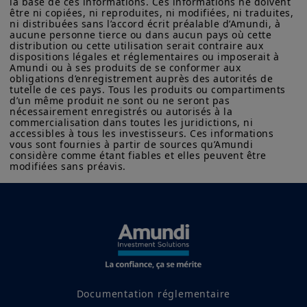
la base de ces informations. Ces informations ne doivent 
être ni copiées, ni reproduites, ni modifiées, ni traduites, 
trop forte). En revanche, ils souffrent
ni distribuées sans l’accord écrit préalable d’Amundi, à 
lors des épisodes de retournement du
aucune personne tierce ou dans aucun pays où cette 
distribution ou cette utilisation serait contraire aux 
marché. Dans une certaine mesure, les
dispositions légales et réglementaires ou imposerait à 
Amundi ou à ses produits de se conformer aux 
périodes de faible tendance nuisent
obligations d’enregistrement auprès des autorités de 
également à leur performance, car ils
tutelle de ces pays. Tous les produits ou compartiments 
d’un même produit ne sont ou ne seront pas 
subissent de multiples faux départs et
nécessairement enregistrés ou autorisés à la 
commercialisation dans toutes les juridictions, ni 
des coûts de transaction plus élevés.
accessibles à tous les investisseurs. Ces informations 
vous sont fournies à partir de sources qu’Amundi 
considère comme étant fiables et elles peuvent être 
modifiées sans préavis.
Maintenir une
position centrale sur
les CTA pourrait
finalement être une
bonne stratégie
Documentation réglementaire