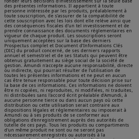
fonder leurs décisions d’investissement sur la seule base 
produits et services. Ces informations ne sont pas exhaustives,
des présentes informations. Il appartient à toute 
peuvent évoluer dans le temps et être mises à jour par Amundi
personne intéressée par les produits, préalablement à 
Asset Management, sans préavis et à tout moment.
toute souscription, de s’assurer de la compatibilité de 
cette souscription avec les lois dont elle relève ainsi que 
Votre accès à ce site est soumis au respect de la
des conséquences fiscales d’un tel investissement et de 
réglementation française en vigueur et aux «Mentions légales /
prendre connaissance des documents réglementaires en 
vigueur de chaque produit. Les souscriptions seront 
Conditions générales d’accès au site».
uniquement acceptées sur la base des derniers 
Prospectus complet et Document d’Informations Clés 
En choisissant d’accéder à notre site, vous reconnaissez avoir
(DIC) du produit concerné, de ses derniers rapports 
pris connaissance de ces Conditions et les avoir acceptées.
annuel et semestriel et de ses Statuts qui peuvent être 
Nous vous conseillons, dans votre intérêt, de les lire
obtenus gratuitement au siège social de la société de 
attentivement.
gestion. Amundi n’accepte aucune responsabilité, directe 
ou indirecte, qui pourrait résulter de l’utilisation de 
Lire l'article complet
toutes les présentes informations et ne peut en aucun 
cas être tenue responsable pour toute décision prise sur 
sur Amundi Research
la base de ces informations. Ces informations ne doivent 
Center
être ni copiées, ni reproduites, ni modifiées, ni traduites, 
ni distribuées sans l’accord écrit préalable d’Amundi, à 
aucune personne tierce ou dans aucun pays où cette 
distribution ou cette utilisation serait contraire aux 
dispositions légales et réglementaires ou imposerait à 
Amundi ou à ses produits de se conformer aux 
obligations d’enregistrement auprès des autorités de 
tutelle de ces pays. Tous les produits ou compartiments 
d’un même produit ne sont ou ne seront pas 
nécessairement enregistrés ou autorisés à la 