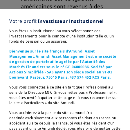
américaines sont revenus à des
niveaux attrayants. Nous voyons de
Votre profil:
Investisseur institutionnel
la valeur dans les obligations d'État
américaines et les obligations de
Vous êtes un institutionnel ou vous sélectionnez des
investissements pour le compte d'une institution telle qu'un
haute qualité.
Afficher plus
fonds de pension ou un assureur.
Bienvenue sur le site français d'Amundi Asset
Rechercher des opportunités
Management. Amundi Asset Management est une société
diversifiées dans les obligations
de gestion de portefeuille agréée par l’Autorité des
Marchés Financiers sous le n° GP 04000036. Société par
mondiales
Actions Simplifiée - SAS ayant son siège social au 91-93
Ces informations sont destinées exclusivement aux 
Les obligations d'État mondiales et
boulevard Pasteur, 75015 Paris. 437 574 452 RCS Paris.
investisseurs “Professionnels” au sens de la Directive 
le crédit de haute qualité peuvent
2004/39/CE du 21 avril 2004 « MIF »  et des articles 314-4 
Vous vous connectez à ce site en tant que Professionnel au
et suivants du Règlement Général de l’AMF. Elles ne 
offrir aux investisseurs des revenus
sens de la Directive MIF. Si vous n’êtes pas « Professionnel »,
s’adressent pas au grand public ou aux particuliers non-
vous êtes invité à quitter cette page et à vous reconnecter sur
professionnels au sens de toute règlementation locale, ni 
attrayants et la possibilité de
aux “US Persons”, telle que cette expression est définie 
le site « Particuliers » du site Amundi.
par la «Regulation S» de la Securities and Exchange 
bénéficier de différents taux et
Commission en vertu du U.S. Securities Act de 1933. 

Vous accéderez à la partie du site « amundi.fr »
dynamiques monétaires.
destinée exclusivement aux personnes résidant en France ou
Les informations non-contractuelles ne constituent en 
accédant au site depuis la France. Si vous êtes résident d’un
aucun cas une offre d’achat, une sollicitation de vente ou 
pays ayant un site Amundi dédié, vous êtes prié de quitter cette