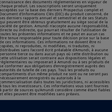
connaissance des documents réglementaires en vigueur de 
vous n’êtes pas autorisé à accéder à ce site et vous êtes invité
chaque produit. Les souscriptions seront uniquement 
à vous connecter sur
w
ww.amundi.us
.
acceptées sur la base des derniers Prospectus complet et 
Document d’Informations Clés (DIC) du produit concerné, de 
Ce site a uniquement pour objet de fournir des informations
ses derniers rapports annuel et semestriel et de ses Statuts 
sur Amundi, ses affiliés et leurs produits autorisés à la
qui peuvent être obtenus gratuitement au siège social de la 
société de gestion. Amundi n’accepte aucune responsabilité, 
commercialisation en France. Aucune information contenue sur
directe ou indirecte, qui pourrait résulter de l’utilisation de 
ce site ne constitue une offre d’achat ou de vente d’un
toutes les présentes informations et ne peut en aucun cas 
instrument financier, ni un conseil en investissement de la part
être tenue responsable pour toute décision prise sur la base 
d’Amundi Asset Management ou de ses sociétés affiliées.
de ces informations. Ces informations ne doivent être ni 
copiées, ni reproduites, ni modifiées, ni traduites, ni 
Amundi Asset Management vous informe que les informations
distribuées sans l’accord écrit préalable d’Amundi, à aucune 
sur les produits figurant sur ce site ne sont données qu’à titre
personne tierce ou dans aucun pays où cette distribution ou 
indicatif et constituent une présentation générale de nos
cette utilisation serait contraire aux dispositions légales et 
produits et services. Ces informations ne sont pas exhaustives,
réglementaires ou imposerait à Amundi ou à ses produits de 
se conformer aux obligations d’enregistrement auprès des 
peuvent évoluer dans le temps et être mises à jour par Amundi
autorités de tutelle de ces pays. Tous les produits ou 
Asset Management, sans préavis et à tout moment.
compartiments d’un même produit ne sont ou ne seront pas 
nécessairement enregistrés ou autorisés à la 
Votre accès à ce site est soumis au respect de la
commercialisation dans toutes les juridictions, ni accessibles 
réglementation française en vigueur et aux «Mentions légales /
à tous les investisseurs. Ces informations vous sont fournies 
Conditions générales d’accès au site».
à partir de sources qu’Amundi considère comme étant fiables 
et elles peuvent être modifiées sans préavis.
En choisissant d’accéder à notre site, vous reconnaissez avoir
pris connaissance de ces Conditions et les avoir acceptées.
Nous vous conseillons, dans votre intérêt, de les lire
attentivement.