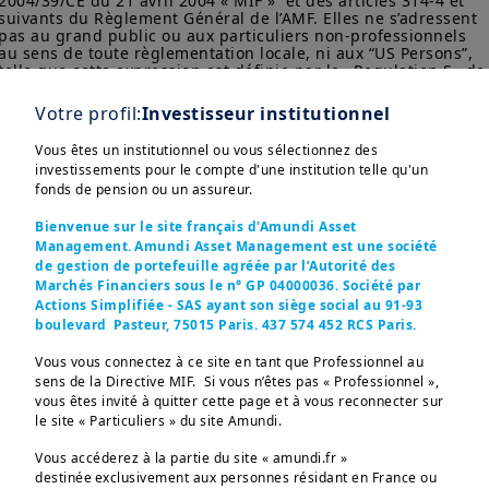
2004/39/CE du 21 avril 2004 « MIF »  et des articles 314-4 et 
suivants du Règlement Général de l’AMF. Elles ne s’adressent 
pas au grand public ou aux particuliers non-professionnels 
au sens de toute règlementation locale, ni aux “US Persons”, 
telle que cette expression est définie par la «Regulation S» de
la Securities and Exchange Commission en vertu du U.S. 
Securities Act de 1933. 

Votre profil:
Investisseur institutionnel
Les informations non-contractuelles ne constituent en aucun 
Vous êtes un institutionnel ou vous sélectionnez des
cas une offre d’achat, une sollicitation de vente ou un conseil 
investissements pour le compte d'une institution telle qu'un
en investissement dans les OPCVM, fonds et SICAV (les 
fonds de pension ou un assureur.
“produits”) d’Amundi ou de l’une de ses sociétés affiliées (« 
Amundi »).

Bienvenue sur le site français d'Amundi Asset
Rien ne garantit que les considérations ESG amélioreront la 
Management. Amundi Asset Management est une société
stratégie d’investissement ou la performance d’un fonds.

de gestion de portefeuille agréée par l’Autorité des
Marchés Financiers sous le n° GP 04000036. Société par
Toutes les prévisions, évaluations et analyses statistiques ci-
Actions Simplifiée - SAS ayant son siège social au 91-93
dessus sont fournies afin d’éclairer l’investisseur potentiel 
boulevard Pasteur, 75015 Paris. 437 574 452 RCS Paris.
sur les sujets abordés. Ces prévisions, évaluations et 
analyses peuvent être fondées sur des estimations et des 
Vous vous connectez à ce site en tant que Professionnel au
hypothèses subjectives et peuvent avoir été obtenues par 
sens de la Directive MIF. Si vous n’êtes pas « Professionnel »,
application d’une méthodologie parmi d’autres, lesquelles 
vous êtes invité à quitter cette page et à vous reconnecter sur
peuvent aboutir à des résultats différents ; en conséquence, 
ces prévisions, évaluations et analyses ne doivent pas être 
le site « Particuliers » du site Amundi.
regardées comme des faits avérés et ne sauraient être 
considérées comme des prédictions exactes des événements 
Vous accéderez à la partie du site « amundi.fr »
futurs. Investir implique des risques. La performance des 
destinée exclusivement aux personnes résidant en France ou