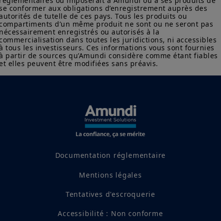
réglementaires ou imposerait à Amundi ou à ses produits de 
sur les produits figurant sur ce site ne sont données qu’à titre
se conformer aux obligations d’enregistrement auprès des 
indicatif et constituent une présentation générale de nos
autorités de tutelle de ces pays. Tous les produits ou 
produits et services. Ces informations ne sont pas exhaustives,
compartiments d’un même produit ne sont ou ne seront pas 
peuvent évoluer dans le temps et être mises à jour par Amundi
nécessairement enregistrés ou autorisés à la 
Asset Management, sans préavis et à tout moment.
commercialisation dans toutes les juridictions, ni accessibles 
à tous les investisseurs. Ces informations vous sont fournies 
Votre accès à ce site est soumis au respect de la
à partir de sources qu’Amundi considère comme étant fiables 
réglementation française en vigueur et aux «Mentions légales /
et elles peuvent être modifiées sans préavis.
Conditions générales d’accès au site».
En choisissant d’accéder à notre site, vous reconnaissez avoir
pris connaissance de ces Conditions et les avoir acceptées.
Nous vous conseillons, dans votre intérêt, de les lire
attentivement.
Documentation réglementaire
Mentions légales
Tentatives d'escroquerie
Accessibilité : Non conforme