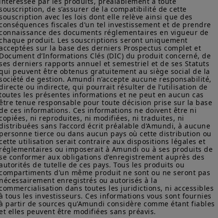
intéressée par les produits, préalablement à toute 
Asset Management, sans préavis et à tout moment.
souscription, de s’assurer de la compatibilité de cette 
souscription avec les lois dont elle relève ainsi que des 
Votre accès à ce site est soumis au respect de la
conséquences fiscales d’un tel investissement et de prendre 
réglementation française en vigueur et aux «Mentions légales /
connaissance des documents réglementaires en vigueur de 
Conditions générales d’accès au site».
chaque produit. Les souscriptions seront uniquement 
acceptées sur la base des derniers Prospectus complet et 
En choisissant d’accéder à notre site, vous reconnaissez avoir
Document d’Informations Clés (DIC) du produit concerné, de 
pris connaissance de ces Conditions et les avoir acceptées.
ses derniers rapports annuel et semestriel et de ses Statuts 
Nous vous conseillons, dans votre intérêt, de les lire
qui peuvent être obtenus gratuitement au siège social de la 
société de gestion. Amundi n’accepte aucune responsabilité, 
attentivement.
directe ou indirecte, qui pourrait résulter de l’utilisation de 
toutes les présentes informations et ne peut en aucun cas 
être tenue responsable pour toute décision prise sur la base 
de ces informations. Ces informations ne doivent être ni 
copiées, ni reproduites, ni modifiées, ni traduites, ni 
distribuées sans l’accord écrit préalable d’Amundi, à aucune 
personne tierce ou dans aucun pays où cette distribution ou 
cette utilisation serait contraire aux dispositions légales et 
réglementaires ou imposerait à Amundi ou à ses produits de 
se conformer aux obligations d’enregistrement auprès des 
autorités de tutelle de ces pays. Tous les produits ou 
compartiments d’un même produit ne sont ou ne seront pas 
nécessairement enregistrés ou autorisés à la 
commercialisation dans toutes les juridictions, ni accessibles 
à tous les investisseurs. Ces informations vous sont fournies 
à partir de sources qu’Amundi considère comme étant fiables 
et elles peuvent être modifiées sans préavis.