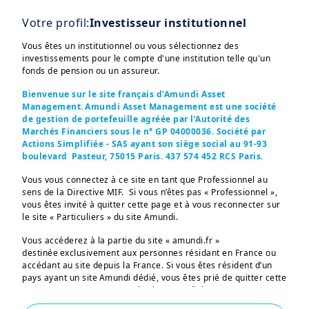
Votre profil:
Investisseur institutionnel
Vous êtes un institutionnel ou vous sélectionnez des
investissements pour le compte d'une institution telle qu'un
fonds de pension ou un assureur.
Bienvenue sur le site français d'Amundi Asset
Management. Amundi Asset Management est une société
de gestion de portefeuille agréée par l’Autorité des
Marchés Financiers sous le n° GP 04000036. Société par
Actions Simplifiée - SAS ayant son siège social au 91-93
boulevard Pasteur, 75015 Paris. 437 574 452 RCS Paris.
Vous vous connectez à ce site en tant que Professionnel au
Ces informations sont destinées exclusivement aux 
sens de la Directive MIF. Si vous n’êtes pas « Professionnel »,
investisseurs “Professionnels” au sens de la Directive 
vous êtes invité à quitter cette page et à vous reconnecter sur
2004/39/CE du 21 avril 2004 « MIF »  et des articles 314-4 et 
le site « Particuliers » du site Amundi.
suivants du Règlement Général de l’AMF. Elles ne s’adressent 
pas au grand public ou aux particuliers non-professionnels 
Vous accéderez à la partie du site « amundi.fr »
au sens de toute règlementation locale, ni aux “US Persons”, 
destinée exclusivement aux personnes résidant en France ou
telle que cette expression est définie par la «Regulation S» de
accédant au site depuis la France. Si vous êtes résident d’un
la Securities and Exchange Commission en vertu du U.S. 
Securities Act de 1933. 

pays ayant un site Amundi dédié, vous êtes prié de quitter cette
page et vous connecter sur le site Amundi de votre pays.
Les informations non-contractuelles ne constituent en aucun 