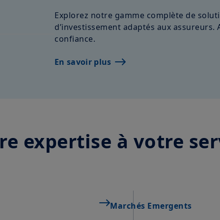
temps et être mises à jour par Amundi Asset Managemen
moment.
Explorez notre gamme complète de soluti
d’investissement adaptés aux assureurs. 
Votre accès à ce site est soumis au respect de la régle
confiance.
aux «Mentions légales / Conditions générales d’accès a
En choisissant d’accéder à notre site, vous reconnaisse
En savoir plus
Conditions et les avoir acceptées. Nous vous conseillons,
attentivement.
re expertise à votre ser
Marchés Emergents