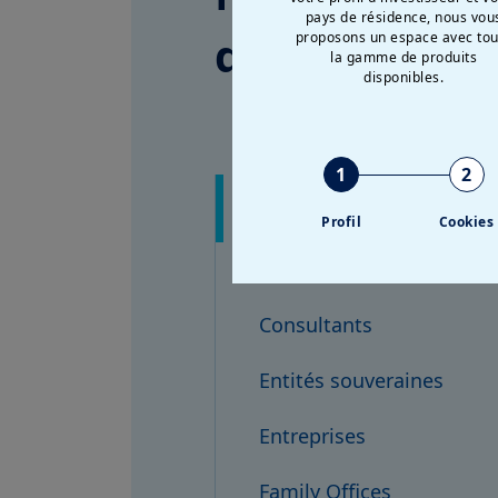
pays de résidence, nous vou
d’investisse
proposons un espace avec tou
la gamme de produits
disponibles.
1
2
Assureurs
Profil
Cookies
Banques et institutions f
Consultants
Entités souveraines
Entreprises
Family Offices