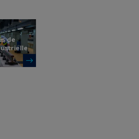
és de
ustrielle