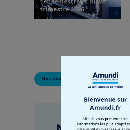
1er semestre et du 2e
trimestre 2026
Nos analyses marchés
Actuali
Bienvenue sur
Amundi.fr
Afin de vous présenter les
Nous vous aid
informations les plus adaptée
votre profil d'investisseur et v