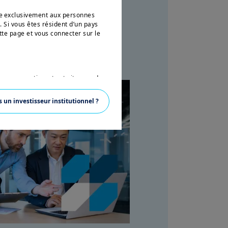
née exclusivement aux personnes
. Si vous êtes résident d’un pays
tte page et vous connecter sur le
 aux ressortissants et citoyens des
ette expression est définie par la
 en vertu de l’U.S. Securities Act
s un investisseur institutionnel ?
ésidant aux Etats-Unis d’Amérique
vertu de la réglementation
 pas autorisé à accéder à ce site et
ons sur Amundi, ses affiliés et
nce. Aucune information contenue
un instrument financier, ni un
anagement ou de ses sociétés
ions sur les produits figurant sur
ent une présentation générale de nos
ustives, peuvent évoluer dans le