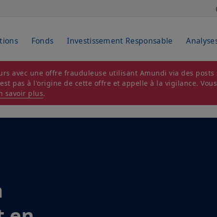
tions
Fonds
Investissement Responsable
Analyse
rs avec une offre frauduleuse utilisant Amundi via des posts s
t pas à l'origine de cette offre et appelle à la vigilance. Vou
n savoir plus
.
stment
et 2026