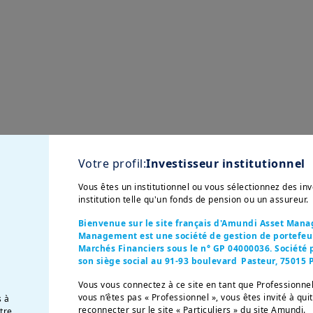
Votre profil:
Investisseur institutionnel
Vous êtes un institutionnel ou vous sélectionnez des i
tés d'Amundi
institution telle qu'un fonds de pension ou un assureur.
Bienvenue sur le site français d'Amundi Asset Man
Management est une société de gestion de portefeuil
Marchés Financiers sous le n° GP 04000036. Société p
son siège social au 91-93 boulevard Pasteur, 75015 P
Vous vous connectez à ce site en tant que Professionnel
ons à atteindre vos obj
vous n’êtes pas « Professionnel », vous êtes invité à qui
s à
reconnecter sur le site « Particuliers » du site Amundi.
otre