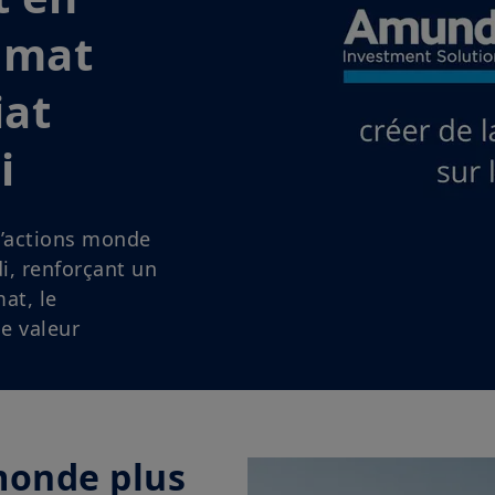
au risque :
s hawkish et
 à l’IA
iversification,
s soutiennent
monde plus