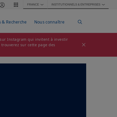
FRANCE
INSTITUTIONNELS & ENTREPRISES
❯
❯
s & Recherche
Nous connaître
ur Instagram qui invitent à investir
s trouverez sur cette page des