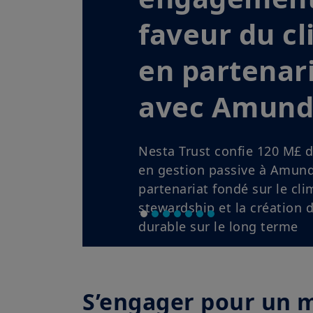
Rester prudemment exposé 
inflation, banques centrale
risques de concentration liés
reconfigurent les marchés. D
qualité et bénéfices solide
l’allocation.
En savoir plus
S’engager pour un 