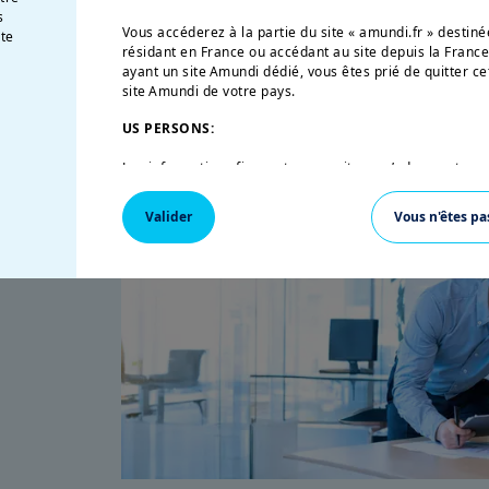
s
Vous accéderez à la partie du site « amundi.fr » desti
ment
te
résidant en France ou accédant au site depuis la France
ayant un site Amundi dédié, vous êtes prié de quitter ce
site Amundi de votre pays.
US PERSONS:
Les informations figurant sur ce site ne s’adressent pas
Etats-Unis d’Amérique ou aux «U.S. Persons», telle que c
«Regulation S» de la Securities and Exchange Commission
Valider
Vous n'êtes pa
de 1933, qui vise notamment toute personne physique r
et toute entité ou société organisée ou enregistrée en 
inancières
américaine. Si vous êtes une « U.S. Person », vous n’êtes
vous êtes invité à vous connecter sur
w
ww.amundi.us
.
Ce site a uniquement pour objet de fournir des informati
leurs produits autorisés à la commercialisation en Fra
sur ce site ne constitue une offre d’achat ou de vente d’
conseil en investissement de la part d’Amundi Asset M
affiliées.
Amundi Asset Management vous informe que les informat
ce site ne sont données qu’à titre indicatif et constitu
produits et services. Ces informations ne sont pas exha