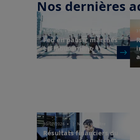
Nos dernières ac
3/08/2026
| Hebdo des Marchés
3
Fed en pause, marchés
R
en mouvement
i
a
30/07/2026
| Nous connaître
Résultats financiers du