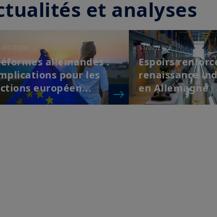
tualités et analyses
1/07/2026
31/07/2026
éformes allemandes :
Espoirs renforc
mplications pour les
renaissance ind
ctions européen...
en Allemagne